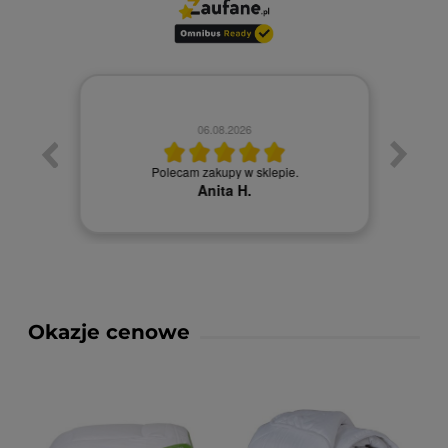
06.08.2026
Towa
. Ceny
Polecam zakupy w sklepie.
Anita H.
Okazje cenowe