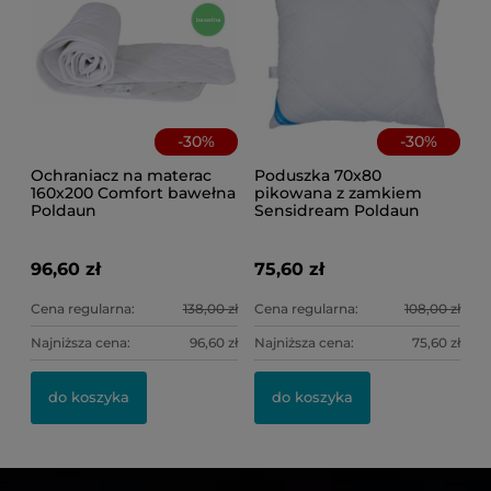
-
30
%
-
30
%
Ochraniacz na materac
Poduszka 70x80
160x200 Comfort bawełna
pikowana z zamkiem
Poldaun
Sensidream Poldaun
96,60 zł
75,60 zł
Cena regularna:
138,00 zł
Cena regularna:
108,00 zł
Najniższa cena:
96,60 zł
Najniższa cena:
75,60 zł
do koszyka
do koszyka