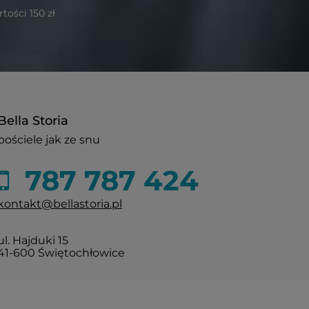
ości 150 zł
Bella Storia
pościele jak ze snu
787 787 424
kontakt@bellastoria.pl
ul. Hajduki 15
41-600 Świętochłowice