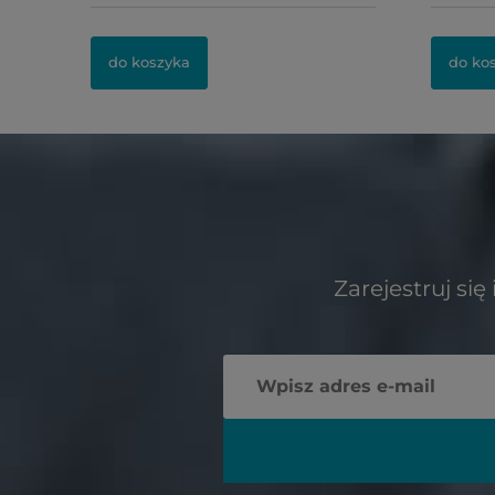
do koszyka
do ko
Zarejestruj si