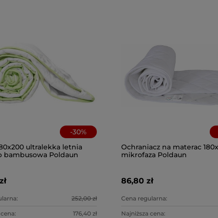
-
30
%
80x200 ultralekka letnia
Ochraniacz na materac 180
 bambusowa Poldaun
mikrofaza Poldaun
zł
86,80 zł
larna:
252,00 zł
Cena regularna:
 cena:
176,40 zł
Najniższa cena: