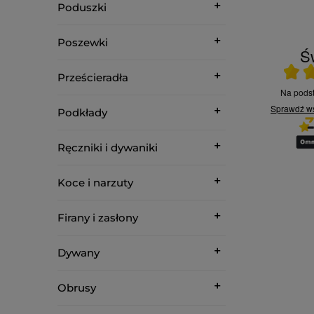
Poduszki
Poszewki
Św
Ocena ś
06.08.2026
Prześcieradła
06.08.2026
Na pod
Otrzymałam wszystko
Sprawdź w
Podkłady
zgodnie z oczekiwaniami.
Polecam zakupy w
ie
Dostawa błyskawiczna.
sklepie.
Ceny ok. Polecam
Anita H.
JUSTYNA P.
Ręczniki i dywaniki
Koce i narzuty
Firany i zasłony
Dywany
Obrusy