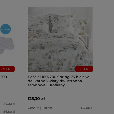
-
30
%
-
10
%
x200
Pościel 160x200 Spring 73 biała w
delikatne kwiaty dwustronna
satynowa Eurofirany
123,30 zł
124,00 zł
Cena regularna:
137,00 zł
86,80 zł