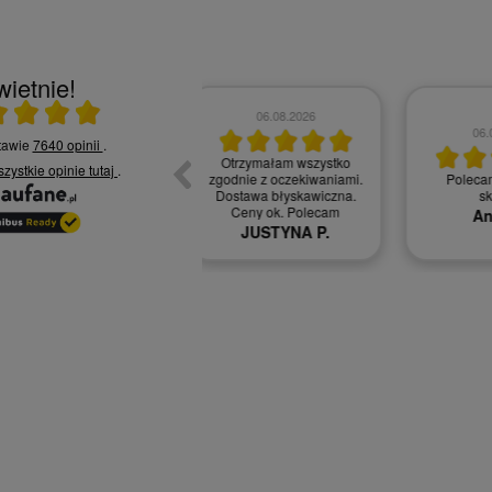
ietnie!
rednia 5 na 5
05.08.2026
05.08.2026
stawie
7640 opinii
.
szystkie opinie
tutaj
.
Towar dobrze opakowany.
Szybko, sprawnie i
Zamaw
Bardzo szybka wysyłka.
zgodnie z zamówieniem.
b
Izabela S.
Edyta S.
Ma