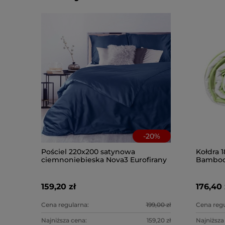
-
20
%
Pościel 220x200 satynowa
Kołdra 1
ciemnoniebieska Nova3 Eurofirany
Bamboo
159,20 zł
176,40 
Cena regularna:
199,00 zł
Cena regu
Najniższa cena:
159,20 zł
Najniższa