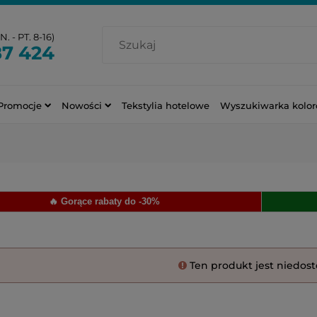
. - PT. 8-16)
87 424
Promocje
Nowości
Tekstylia hotelowe
Wyszukiwarka kolo
🔥 Gorące rabaty do -30%
Ten produkt jest niedos