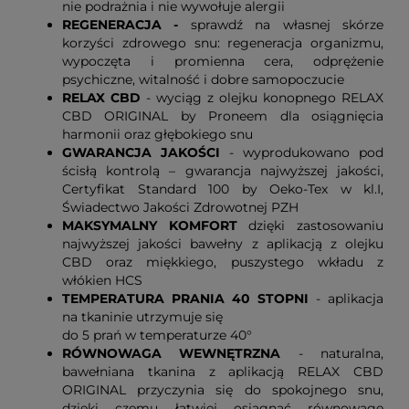
nie podrażnia i nie wywołuje alergii
REGENERACJA -
sprawdź na własnej skórze
korzyści zdrowego snu: regeneracja organizmu,
wypoczęta i promienna cera, odprężenie
psychiczne, witalność i dobre samopoczucie
RELAX CBD
- wyciąg z olejku konopnego RELAX
CBD ORIGINAL by Proneem dla osiągnięcia
harmonii oraz głębokiego snu
GWARANCJA JAKOŚCI
- wyprodukowano pod
ścisłą kontrolą – gwarancja najwyższej jakości,
Certyfikat Standard 100 by Oeko-Tex w kl.I,
Świadectwo Jakości Zdrowotnej PZH
MAKSYMALNY KOMFORT
dzięki zastosowaniu
najwyższej jakości bawełny z aplikacją z olejku
CBD oraz miękkiego, puszystego wkładu z
włókien HCS
TEMPERATURA PRANIA 40 STOPNI
- aplikacja
na tkaninie utrzymuje się
do 5 prań w temperaturze 40°
RÓWNOWAGA WEWNĘTRZNA
- naturalna,
bawełniana tkanina z aplikacją RELAX CBD
ORIGINAL przyczynia się do spokojnego snu,
dzięki czemu łatwiej osiągnąć równowagę