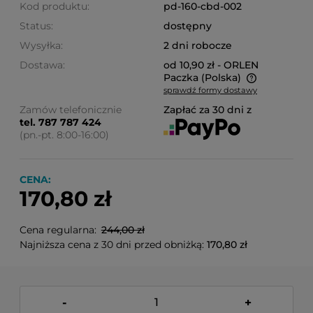
Kod produktu:
pd-160-cbd-002
Status:
dostępny
Wysyłka:
2 dni robocze
Dostawa:
od 10,90 zł
- ORLEN
Paczka
(Polska)
sprawdź formy dostawy
Cena nie zawiera ewentualnych kosztów płatności
Zamów telefonicznie
Zapłać za 30 dni z
tel. 787 787 424
(pn.-pt. 8:00-16:00)
CENA:
170,80 zł
Cena regularna:
244,00 zł
Najniższa cena z 30 dni przed obniżką:
170,80 zł
-
+