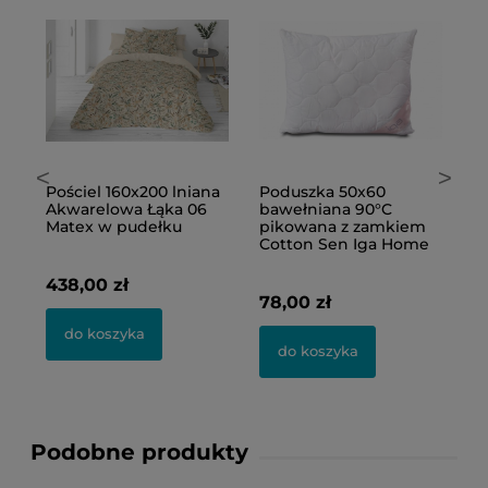
<
>
Pościel 160x200 lniana
Poduszka 50x60
P
Akwarelowa Łąka 06
bawełniana 90°C
1
wa
Matex w pudełku
pikowana z zamkiem
m
Cotton Sen Iga Home
438,00 zł
1
78,00 zł
do koszyka
do koszyka
Podobne produkty