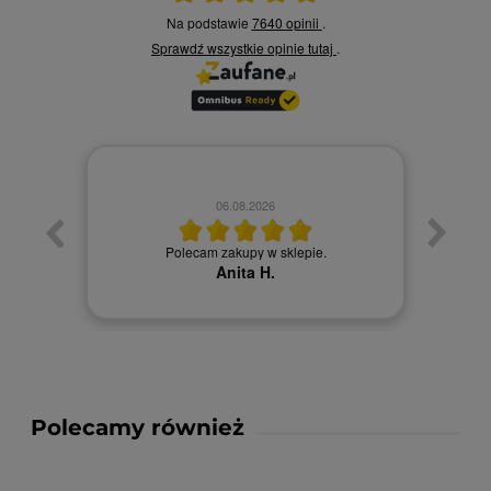
Na podstawie
7640 opinii
.
Sprawdź wszystkie opinie
tutaj
.
06.08.2026
Towa
. Ceny
Polecam zakupy w sklepie.
Anita H.
Polecamy również