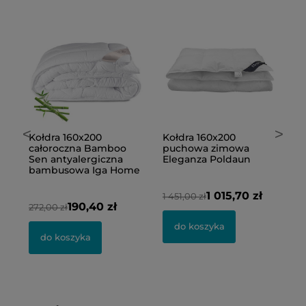
<
>
y
Kołdra 160x200
Kołdra 160x200
K
całoroczna Bamboo
puchowa zimowa
p
Sen antyalergiczna
Eleganza Poldaun
a
bambusowa Iga Home
E
P
1 015,70 zł
1 451,00 zł
190,40 zł
272,00 zł
1 
do koszyka
do koszyka