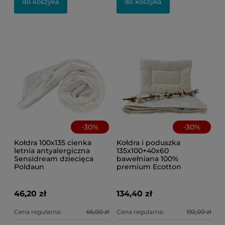
do koszyka
do koszyka
-
30
%
-
30
%
Kołdra 100x135 cienka
Kołdra i poduszka
letnia antyalergiczna
135x100+40x60
Sensidream dziecięca
bawełniana 100%
Poldaun
premium Ecotton
46,20 zł
134,40 zł
Cena regularna:
66,00 zł
Cena regularna:
192,00 zł