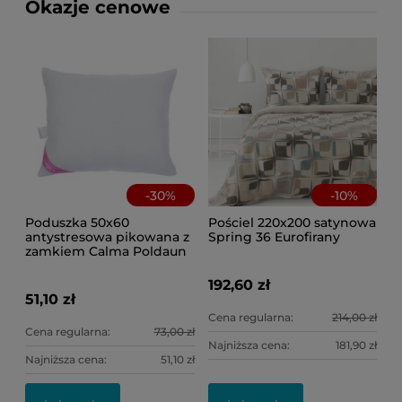
Okazje cenowe
-
30
%
-
10
%
Poduszka 50x60
Pościel 220x200 satynowa
antystresowa pikowana z
Spring 36 Eurofirany
zamkiem Calma Poldaun
192,60 zł
51,10 zł
Cena regularna:
214,00 zł
Cena regularna:
73,00 zł
Najniższa cena:
181,90 zł
Najniższa cena:
51,10 zł