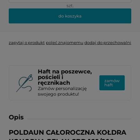
szt.
do koszyka
zapytaj o produkt
poleć znajomemu
dodaj do przechowalni
Haft na poszewce,
pościeli i
zamów
ręcznikach
haft
Zamów personalizację
swojego produktu!
Opis
POLDAUN CAŁOROCZNA KOŁDRA