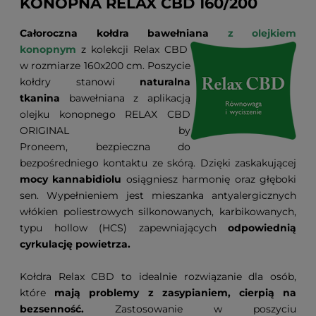
KONOPNA RELAX CBD 160/200
Całoroczna kołdra bawełniana
z olejkiem
konopnym
z kolekcji Relax CBD
w rozmiarze 160x200 cm. Poszycie
kołdry stanowi
naturalna
tkanina
bawełniana z aplikacją
olejku konopnego RELAX CBD
ORIGINAL by
Proneem, bezpieczna do
bezpośredniego kontaktu ze skórą. Dzięki zaskakującej
mocy kannabidiolu
osiągniesz harmonię oraz głęboki
sen. Wypełnieniem jest mieszanka antyalergicznych
włókien poliestrowych silkonowanych, karbikowanych,
typu hollow (HCS) zapewniających
odpowiednią
cyrkulację powietrza.
Kołdra Relax CBD to idealnie rozwiązanie dla osób,
które
mają problemy z zasypianiem, cierpią na
bezsenność.
Zastosowanie w poszyciu