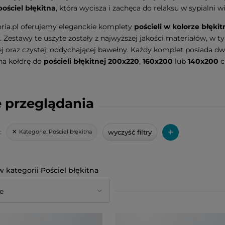
pościel błękitna
, która wycisza i zachęca do relaksu w sypialni 
ria.pl oferujemy eleganckie komplety
pościeli w kolorze błęk
. Zestawy te uszyte zostały z najwyższej jakości materiałów, w ty
j oraz czystej, oddychającej bawełny. Każdy komplet posiada d
na kołdrę do
pościeli błękitnej 200x220
,
160x200
lub
140x200
c
 przeglądania
+
wyczyść filtry
Kategorie:
Pościel błękitna
:
Pościel błękitna