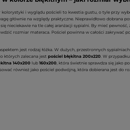
r kolorystyki i wyglądu pościeli to kwestia gustu, o tyle przy w
agę głównie na względy praktyczne. Nieprawidłowo dobrana pośc
się nieciekawie na tle całej aranżacji sypialni. By mieć pewność,
awdzić rozmiar materaca. Pościel powinna w całości zakrywać p
spektem jest rodzaj łóżka. W dużych, przestronnych sypialniach
do których zalecana jest
pościel błękitna 200x220
. W przypadku
łękitna 140x200
lub
160x200
, która świetnie sprawdza się jako p
ować również jako pościel podwójną, która dobierana jest do roz