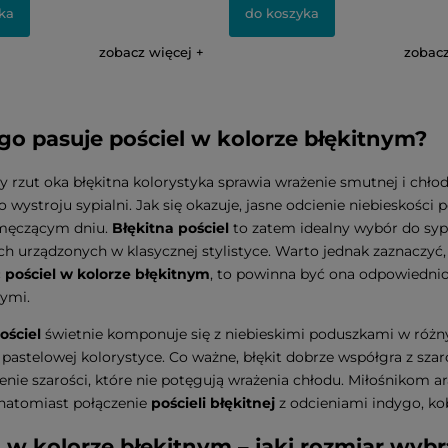
ka
do koszyka
zobacz więcej
zobacz
go pasuje pościel w kolorze błękitnym?
y rzut oka błękitna kolorystyka sprawia wrażenie smutnej i chłod
 wystroju sypialni. Jak się okazuje, jasne odcienie niebieskości
męczącym dniu.
Błękitna pościel
to zatem idealny wybór do syp
ch urządzonych w klasycznej stylistyce. Warto jednak zaznaczyć
ć
pościel w kolorze błękitnym
, to powinna być ona odpowiedni
ymi.
ościel
świetnie komponuje się z niebieskimi poduszkami w różn
astelowej kolorystyce. Co ważne, błękit dobrze współgra z sza
ienie szarości, które nie potęgują wrażenia chłodu. Miłośniko
natomiast połączenie
pościeli błękitnej
z odcieniami indygo, kob
l w kolorze błękitnym – jaki rozmiar wybr