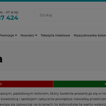
. - PT. 8-16)
87 424
Promocje
Nowości
Tekstylia hotelowe
Wyszukiwarka kolo
a
0%
t jasnym, pastelowym kolorem, który świetnie prezentuje się w 
, świeżością i spokojem optycznie powiększa niewielką przestrze
jawiają się zazwyczaj na ścianach, to kolorystykę tę warto wyko