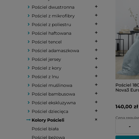
Pościel dwustronna
Pościel z mikrofibry
Pościel z poliestru
Pościel haftowana
Pościel tencel
Pościel adamaszkowa
Pościel jersey
Pościel z kory
Pościel z lnu
Pościel 18
Pościel muślinowa
Nova3 Euro
Pościel bambusowa
Pościel ekskluzywna
140,00 zł
Pościel dziecięca
Cena regular
Kolory Pościeli
-
Najniższa ce
Pościel biała
Pościel beżowa