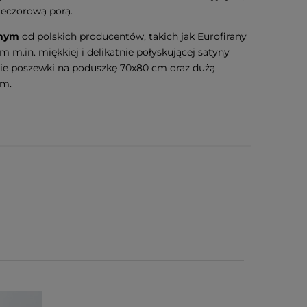
wieczorową porą.
itnym
od polskich producentów, takich jak Eurofirany
m m.in. miękkiej i delikatnie połyskującej satyny
wie poszewki na poduszkę 70x80 cm oraz dużą
m.