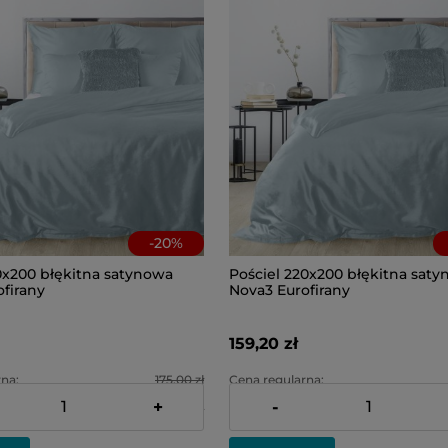
-
20
%
0x200 błękitna satynowa
Pościel 220x200 błękitna sat
firany
Nova3 Eurofirany
159,20 zł
na:
175,00 zł
Cena regularna:
+
-
na:
140,00 zł
Najniższa cena: