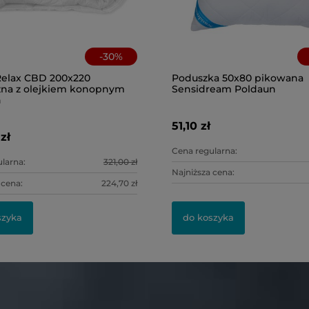
-
30
%
Relax CBD 200x220
Poduszka 50x80 pikowana
zna z olejkiem konopnym
Sensidream Poldaun
n
51,10 zł
zł
Cena regularna:
larna:
321,00 zł
Najniższa cena:
 cena:
224,70 zł
szyka
do koszyka