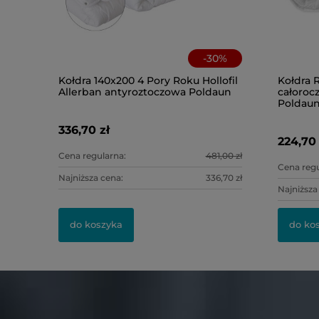
-
30
%
Kołdra 140x200 4 Pory Roku Hollofil
Kołdra 
Allerban antyroztoczowa Poldaun
całoroc
Poldau
336,70 zł
224,70 
Cena regularna:
481,00 zł
Cena regu
Najniższa cena:
336,70 zł
Najniższa
do koszyka
do ko