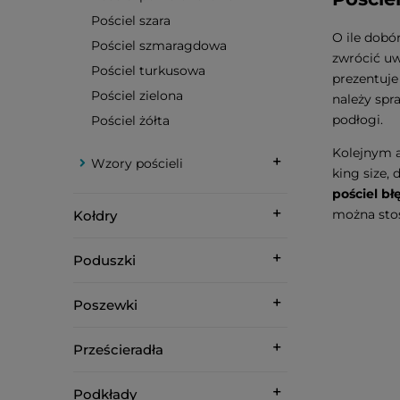
Pościel szara
O ile dobó
Pościel szmaragdowa
zwrócić uw
Pościel turkusowa
prezentuje 
Pościel zielona
należy spr
podłogi.
Pościel żółta
Kolejnym a
Wzory pościeli
king size, 
pościel b
można stos
Kołdry
Poduszki
Poszewki
Prześcieradła
Podkłady