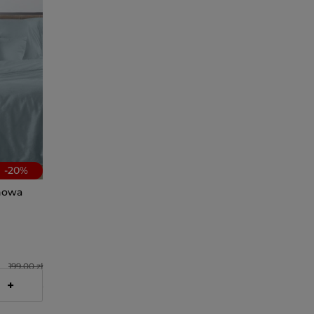
-
20
%
ynowa
199,00 zł
+
159,20 zł