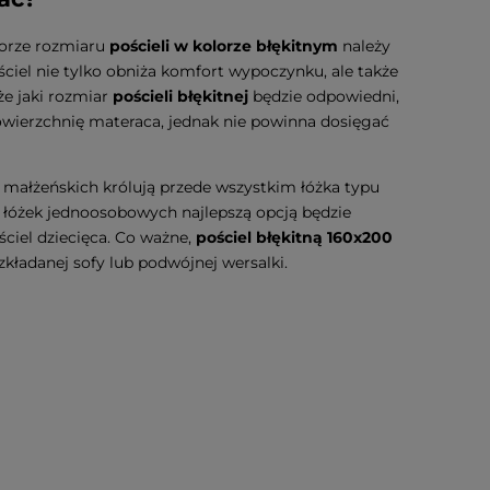
yborze rozmiaru
pościeli w kolorze błękitnym
należy
iel nie tylko obniża komfort wypoczynku, ale także
 że jaki rozmiar
pościeli błękitnej
będzie odpowiedni,
owierzchnię materaca, jednak nie powinna dosięgać
 małżeńskich królują przede wszystkim łóżka typu
 łóżek jednoosobowych najlepszą opcją będzie
ościel dziecięca. Co ważne,
pościel błękitną 160x200
kładanej sofy lub podwójnej wersalki.