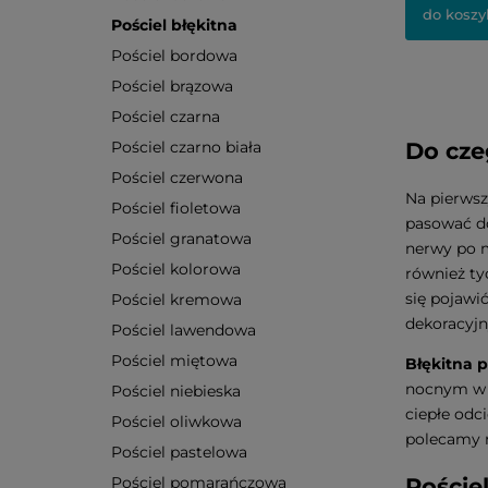
do koszy
Pościel błękitna
Pościel bordowa
Pościel brązowa
Pościel czarna
Pościel czarno biała
Do cze
Pościel czerwona
Na pierwsz
Pościel fioletowa
pasować do
Pościel granatowa
nerwy po 
Pościel kolorowa
również ty
się pojawi
Pościel kremowa
dekoracyjn
Pościel lawendowa
Pościel miętowa
Błękitna p
nocnym w p
Pościel niebieska
ciepłe odc
Pościel oliwkowa
polecamy 
Pościel pastelowa
Pościel pomarańczowa
Poście