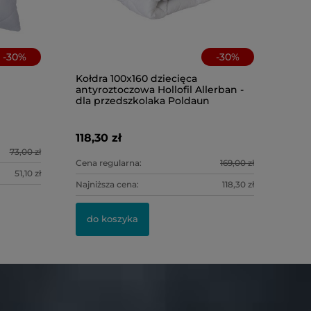
-
30
%
-
30
%
Kołdra 100x160 dziecięca
antyroztoczowa Hollofil Allerban -
Poszewka 
dla przedszkolaka Poldaun
delikatne
Darymex
118,30 zł
8,00 zł
73,00 zł
Cena regularna:
169,00 zł
51,10 zł
Najniższa cena:
118,30 zł
do kosz
do koszyka