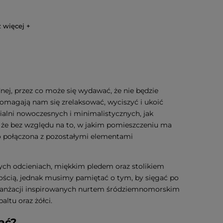
 więcej
nej, przez co może się wydawać, że nie będzie
 pomagają nam się zrelaksować, wyciszyć i ukoić
ialni nowoczesnych i minimalistycznych, jak
, że bez względu na to, w jakim pomieszczeniu ma
o połączona z pozostałymi elementami
ych odcieniach, miękkim pledem oraz stolikiem
rością, jednak musimy pamiętać o tym, by sięgać po
m aranżacji inspirowanych nurtem śródziemnomorskim
altu oraz żółci.
ać?