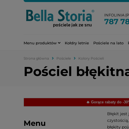
INFOLINIA (PN
787 7
Menu produktów
Kołdry letnie
Pościele na lato
Strona główna
Pościele
Kolory Pościeli
Pościel błękitn
🔥 Gorące rabaty do -3
Błękit jes
czystością
Menu
błękity po