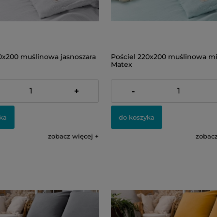
20x200 muślinowa jasnoszara
Pościel 220x200 muślinowa m
Matex
499,00 zł
+
-
ka
do koszyka
zobacz więcej
zobacz