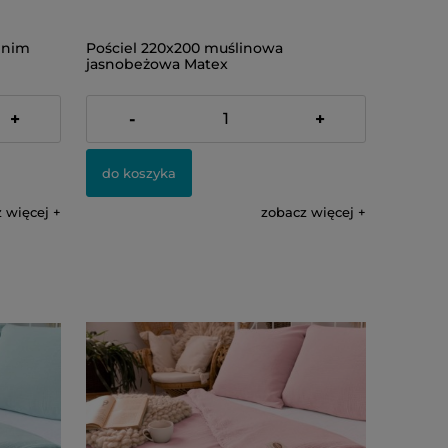
enim
Pościel 220x200 muślinowa
jasnobeżowa Matex
499,00 zł
+
-
+
do koszyka
 więcej
zobacz więcej