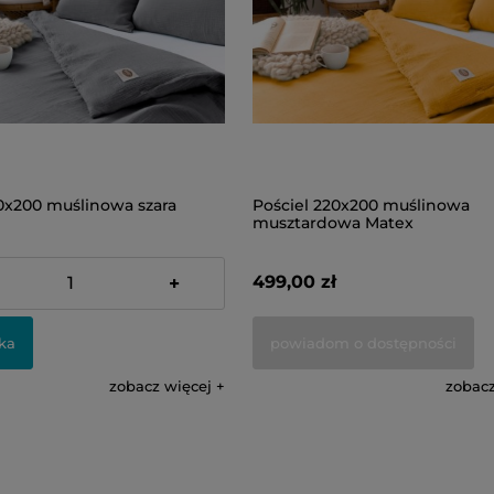
20x200 muślinowa szara
Pościel 220x200 muślinowa
musztardowa Matex
499,00 zł
+
ka
powiadom o dostępności
zobacz więcej
zobacz