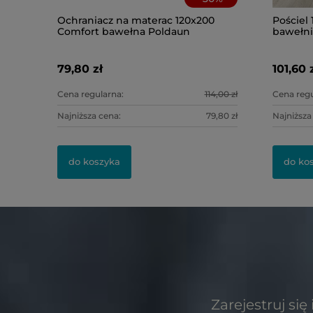
Ochraniacz na materac 120x200
Pościel 
Comfort bawełna Poldaun
bawełni
79,80 zł
101,60 
Cena regularna:
114,00 zł
Cena regu
Najniższa cena:
79,80 zł
Najniższa
do koszyka
do ko
Zarejestruj si