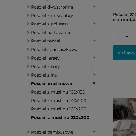
Pościel dwustronna
Pościel 2
Pościel z mikrofibry
ciemnobe
Pościel z poliestru
Pościel haftowana
499,00 zł
-
Pościel tencel
Pościel adamaszkowa
do koszy
Pościel jersey
Pościel z kory
Pościel z lnu
Pościel muślinowa
Pościel z muślinu 100x135
Pościel z muślinu 140x200
Pościel z muślinu 160x200
Pościel z muślinu 220x200
Pościel bambusowa