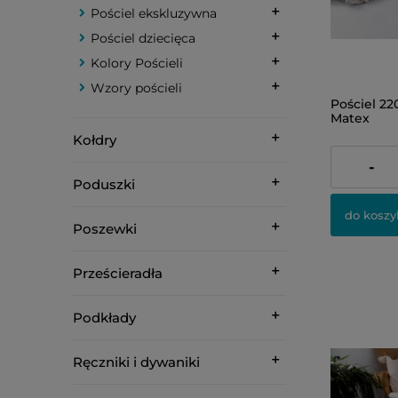
Pościel ekskluzywna
Pościel dziecięca
Kolory Pościeli
Wzory pościeli
Pościel 2
Matex
Kołdry
499,00 zł
-
Poduszki
do koszy
Poszewki
Prześcieradła
Podkłady
Ręczniki i dywaniki