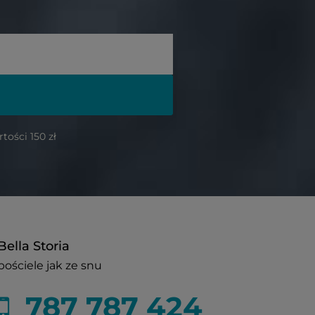
ości 150 zł
Bella Storia
pościele jak ze snu
787 787 424