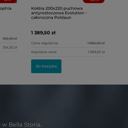
Sophia
Kołdra 200x220 puchowa
antyroztoczowa Evolution -
Poszewka 
całoroczna Poldaun
delikatne
Darymex
1 389,50 zł
8,00 zł
158,00 zł
Cena regularna:
1 985,00 zł
134,30 zł
Najniższa cena:
1 389,50 zł
do kosz
do koszyka
w Bella Storia.