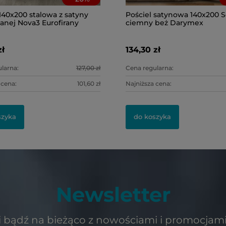
140x200 stalowa z satyny
Pościel satynowa 140x200 
anej Nova3 Eurofirany
ciemny beż Darymex
zł
134,30 zł
larna:
127,00 zł
Cena regularna:
 cena:
101,60 zł
Najniższa cena:
szyka
do koszyka
Newsletter
ę i bądź na bieżąco z nowościami i promocjami 