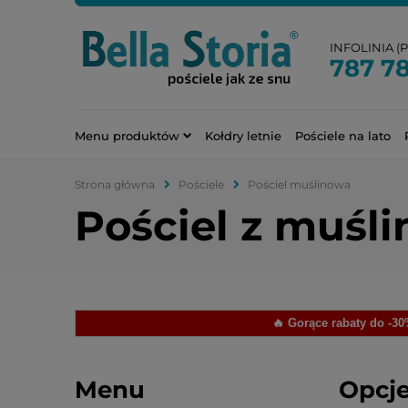
INFOLINIA (PN
787 7
Menu produktów
Kołdry letnie
Pościele na lato
Strona główna
Pościele
Pościel muślinowa
Pościel z muśl
🔥 Gorące rabaty do -3
Menu
Opcje