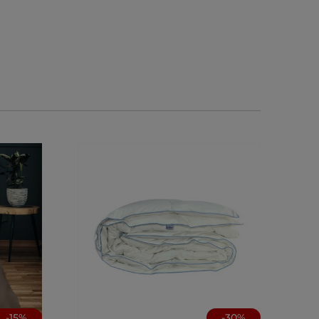
-
15
%
-
30
%