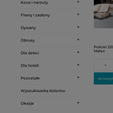
Koce i narzuty
Firany i zasłony
Dywany
Obrusy
Pościel 2
Matex
Dla dzieci
499,00 zł
-
Dla hoteli
Pozostałe
do koszy
Wyszukiwarka kolorów
Okazje