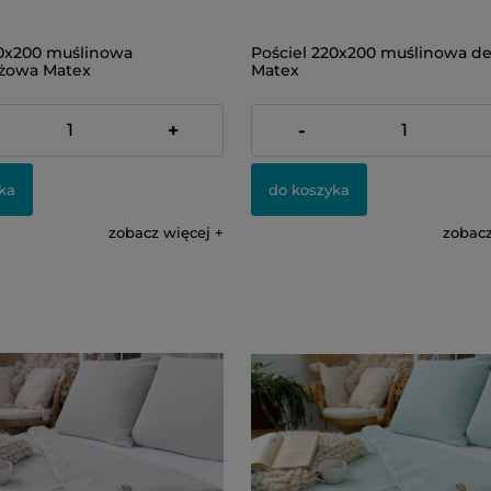
20x200 muślinowa
Pościel 220x200 muślinowa d
żowa Matex
Matex
499,00 zł
+
-
ka
do koszyka
zobacz więcej
zobacz