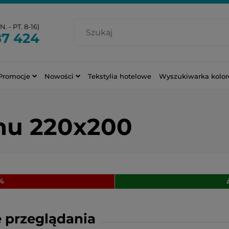
. - PT. 8-16)
87 424
Promocje
Nowości
Tekstylia hotelowe
Wyszukiwarka kolo
inu 220x200
0%
 przeglądania