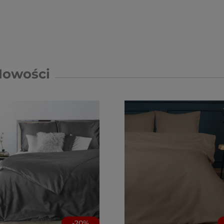
Nowości
-
20
%