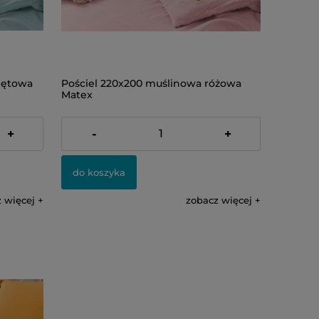
iętowa
Pościel 220x200 muślinowa różowa
Matex
499,00 zł
+
-
+
do koszyka
 więcej
zobacz więcej