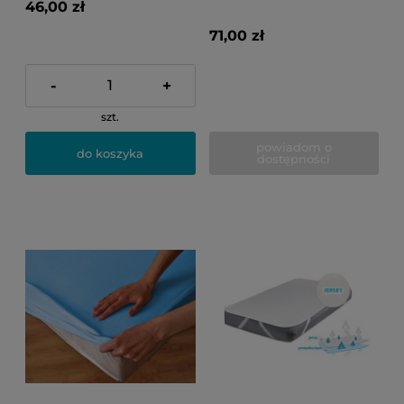
46,00 zł
71,00 zł
-
+
szt.
powiadom o
do koszyka
dostępności