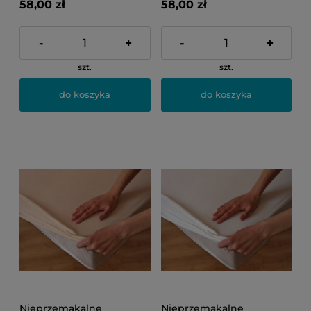
58,00 zł
58,00 zł
-
+
-
+
szt.
szt.
do koszyka
do koszyka
Nieprzemakalne
Nieprzemakalne