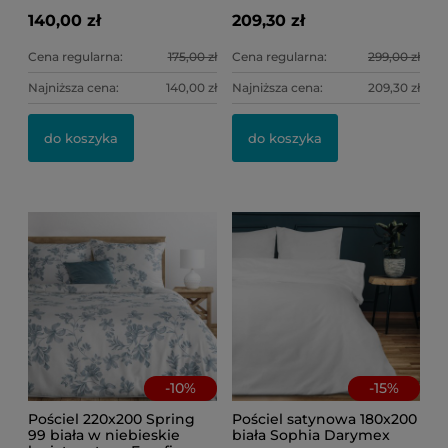
140,00 zł
209,30 zł
Cena regularna:
175,00 zł
Cena regularna:
299,00 zł
Najniższa cena:
140,00 zł
Najniższa cena:
209,30 zł
Po
Po
kw
do koszyka
do koszyka
46
8,
Ce
Na
-
10
%
-
15
%
Pościel 220x200 Spring
Pościel satynowa 180x200
99 biała w niebieskie
biała Sophia Darymex