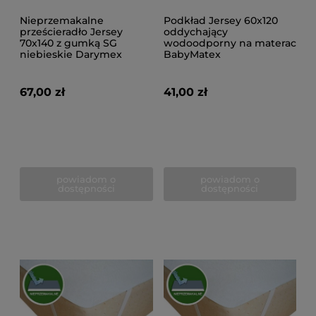
Nieprzemakalne
Podkład Jersey 60x120
prześcieradło Jersey
oddychający
70x140 z gumką SG
wodoodporny na materac
niebieskie Darymex
BabyMatex
67,00 zł
41,00 zł
powiadom o
powiadom o
dostępności
dostępności