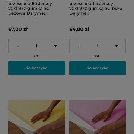
prześcieradło Jersey
prześcieradło Jersey
70x140 z gumką SG
70x140 z gumką SG białe
beżowe Darymex
Darymex
67,00 zł
64,00 zł
-
+
-
+
szt.
szt.
do koszyka
do koszyka