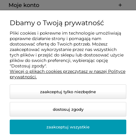
Moje konto
Dbamy o Twoją prywatność
Dostawa i płatności
Pliki cookies i pokrewne im technologie umożliwiają
poprawne działanie strony i pomagają nam
O firmie
dostosować ofertę do Twoich potrzeb. Możesz
zaakceptować wykorzystanie przez nas wszystkich
tych plików i przejść do sklepu lub dostosować użycie
plików do swoich preferencji, wybierając opcję
Obsługiwane metody płatności elektronicznych
"Dostosuj zgody".
Więcej o plikach cookies przeczytasz w naszej Polityce
prywatności.
zaakceptuj tylko niezbędne
dostosuj zgody
zaakceptuj wszystkie
© 2026 bellastoria.pl. Wszelkie prawa zastrzeżone.