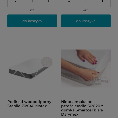
-
+
-
+
szt.
szt.
do koszyka
do koszyka
Podkład wodoodporny
Nieprzemakalne
Stabile 70x140 Matex
prześcieradło 60x120 z
gumką Smartcel białe
Darymex