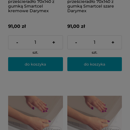
prześcieradło 70x140 z
prześcieradło 70x140 z
gumką Smartcel
gumką Smartcel szare
kremowe Darymex
Darymex
91,00 zł
91,00 zł
-
+
-
+
szt.
szt.
do koszyka
do koszyka