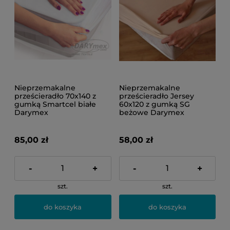
Nieprzemakalne
Nieprzemakalne
prześcieradło 70x140 z
prześcieradło Jersey
gumką Smartcel białe
60x120 z gumką SG
Darymex
beżowe Darymex
85,00 zł
58,00 zł
-
+
-
+
szt.
szt.
do koszyka
do koszyka