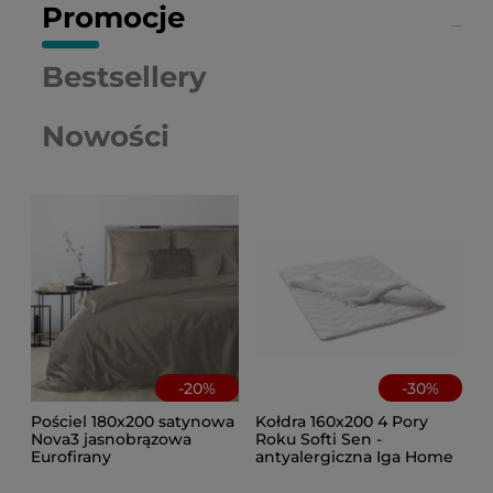
Promocje
Bestsellery
Nowości
-
20
%
-
30
%
Pościel 180x200 satynowa
Kołdra 160x200 4 Pory
Nova3 jasnobrązowa
Roku Softi Sen -
Eurofirany
antyalergiczna Iga Home