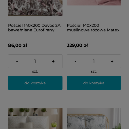
Pościel 140x200 Davos 2A
Pościel 140x200
bawełniana Eurofirany
muślinowa różowa Matex
86,00 zł
329,00 zł
-
+
-
+
szt.
szt.
do koszyka
do koszyka