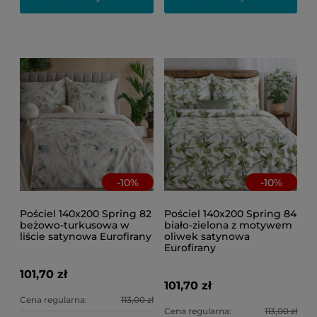
-
10
%
-
10
%
Pościel 140x200 Spring 82
Pościel 140x200 Spring 84
beżowo-turkusowa w
biało-zielona z motywem
liście satynowa Eurofirany
oliwek satynowa
Eurofirany
101,70 zł
101,70 zł
Cena regularna:
113,00 zł
Cena regularna:
113,00 zł