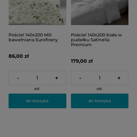
Pościel 140x200 Mili
Pościel 140x200 biała w
bawełniana Eurofirany
pudełku Satinella
Premium
86,00 zł
179,00 zł
-
+
-
+
szt.
szt.
do koszyka
do koszyka