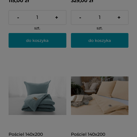
115,00 zł
329,00 zł
-
+
-
+
szt.
szt.
do koszyka
do koszyka
Pościel 140x200
Pościel 140x200