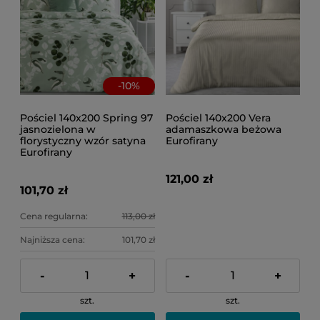
-
10
%
Pościel 140x200 Spring 97
Pościel 140x200 Vera
jasnozielona w
adamaszkowa beżowa
florystyczny wzór satyna
Eurofirany
Eurofirany
121,00 zł
101,70 zł
Cena regularna:
113,00 zł
Najniższa cena:
101,70 zł
-
+
-
+
szt.
szt.