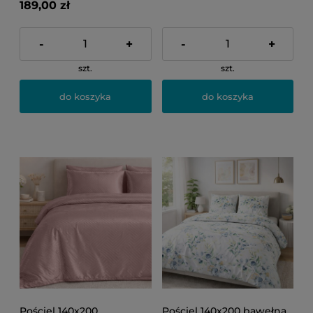
189,00 zł
-
+
-
+
szt.
szt.
do koszyka
do koszyka
Pościel 140x200
Pościel 140x200 bawełna