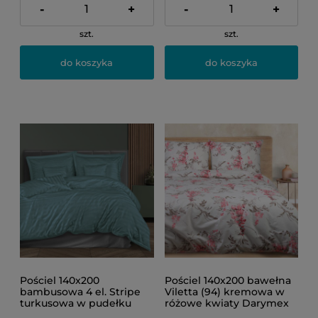
-
+
-
+
szt.
szt.
do koszyka
do koszyka
Pościel 140x200
Pościel 140x200 bawełna
bambusowa 4 el. Stripe
Viletta (94) kremowa w
turkusowa w pudełku
różowe kwiaty Darymex