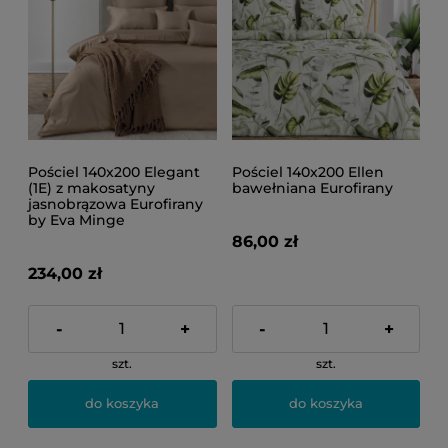
Pościel 140x200 Elegant
Pościel 140x200 Ellen
(1E) z makosatyny
bawełniana Eurofirany
jasnobrązowa Eurofirany
by Eva Minge
86,00 zł
234,00 zł
-
+
-
+
szt.
szt.
do koszyka
do koszyka