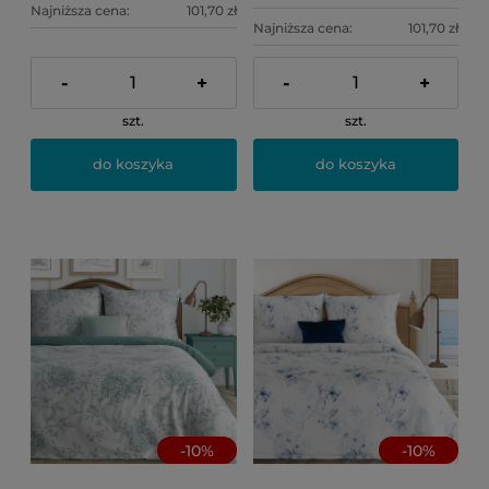
Najniższa cena:
101,70 zł
Najniższa cena:
101,70 zł
-
+
-
+
szt.
szt.
do koszyka
do koszyka
-
10
%
-
10
%