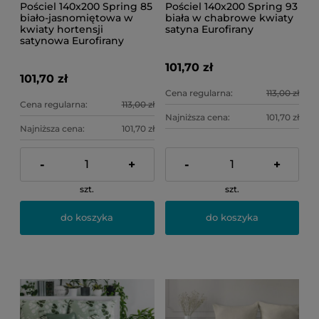
Pościel 140x200 Spring 85
Pościel 140x200 Spring 93
biało-jasnomiętowa w
biała w chabrowe kwiaty
kwiaty hortensji
satyna Eurofirany
satynowa Eurofirany
101,70 zł
101,70 zł
Cena regularna:
113,00 zł
Cena regularna:
113,00 zł
Najniższa cena:
101,70 zł
Najniższa cena:
101,70 zł
-
+
-
+
szt.
szt.
do koszyka
do koszyka