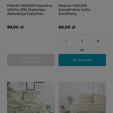
Pościel 140x200 bawełna
Pościel 140x200
Viletta (99) Popielata
bawełniana Julita
Abstrakcja Darymex
Eurofirany
99,00 zł
86,00 zł
-
+
szt.
powiadom o
do koszyka
dostępności