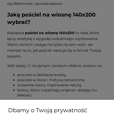
się efektownie i ponadczasowo.
Jaką pościel na wiosnę 140x200
wybrać?
Najlepsza
pościel na wiosnę 140x200
to taka, która
łączy estetykę z wygodą codziennego użytkowania.
Warto zwrócić uwagę nie tylko na sam wzór, ale
również na to, jak pościel wpisuje się w klimat Twojej
sypialni.
Jeśli zależy Ci na jasnym, świeżym efekcie, postaw na:
pościele w delikatne kwiaty,
pościele w liście i motywy botaniczne,
wiosenne wzory inspirowane naturą,
kolory, które rozjaśniają wnętrze i dodają mu
lekkości.
Pościel na wiosnę 140x200 –
Dbamy o Twoją prywatność
najczęściej zadawane pytania