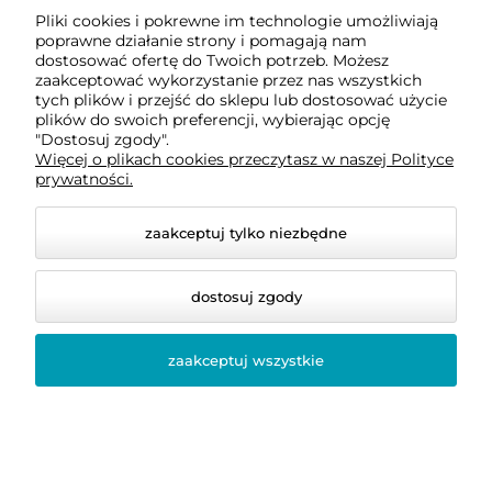
Pliki cookies i pokrewne im technologie umożliwiają
(FAQ)
poprawne działanie strony i pomagają nam
dostosować ofertę do Twoich potrzeb. Możesz
Jaka pościel 140x200 sprawdzi się najlepiej
zaakceptować wykorzystanie przez nas wszystkich
na wiosnę?
tych plików i przejść do sklepu lub dostosować użycie
plików do swoich preferencji, wybierając opcję
"Dostosuj zgody".
Najlepiej sprawdza się
pościel na wiosnę 140x200
w
Więcej o plikach cookies przeczytasz w naszej Polityce
jasnych kolorach oraz we wzorach inspirowanych
prywatności.
naturą, takich jak kwiaty, liście i subtelne motywy
roślinne.
zaakceptuj tylko niezbędne
Czy pościel 140x200 w kwiaty pasuje do
nowoczesnej sypialni?
dostosuj zgody
Tak,
pościel 140x200 w kwiaty
może świetnie
wyglądać również w nowoczesnym wnętrzu. Najlepiej
zaakceptuj wszystkie
wybierać delikatne wzory i stonowane kolory.
Do jakiego łóżka pasuje pościel 140x200?
Pościel 140x200
jest najczęściej wybierana do łóżek
jednoosobowych, pokojów młodzieżowych, gościnnych