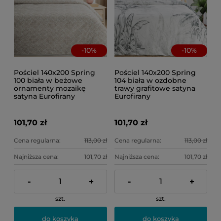
-
10
%
-
10
%
Pościel 140x200 Spring
Pościel 140x200 Spring
100 biała w beżowe
104 biała w ozdobne
ornamenty mozaikę
trawy grafitowe satyna
satyna Eurofirany
Eurofirany
101,70 zł
101,70 zł
Cena regularna:
113,00 zł
Cena regularna:
113,00 zł
Najniższa cena:
101,70 zł
Najniższa cena:
101,70 zł
-
+
-
+
szt.
szt.
do koszyka
do koszyka