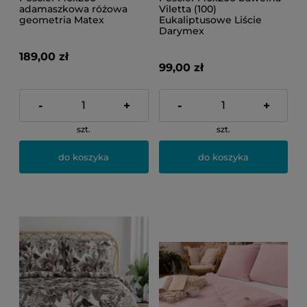
adamaszkowa różowa
Viletta (100)
geometria Matex
Eukaliptusowe Liście
Darymex
189,00 zł
99,00 zł
-
+
-
+
szt.
szt.
do koszyka
do koszyka