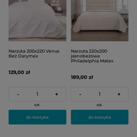
Narzuta 200x220 Venus
Narzuta 220x200
Beż Darymex
jasnobeżowa
Philadelphia Matex
129,00 zł
189,00 zł
-
+
-
+
szt.
szt.
do koszyka
do koszyka