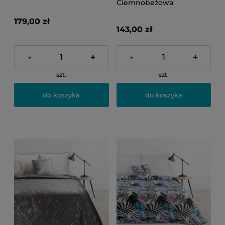
Ciemnobeżowa
179,00 zł
143,00 zł
-
+
-
+
szt.
szt.
do koszyka
do koszyka