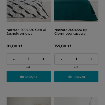
Narzuta 200x220 Geo 01
Narzuta 200x220 Kpl
Jasnokremowa
Ciemnoturkusowa
82,00 zł
157,00 zł
-
+
-
+
szt.
szt.
do koszyka
do koszyka