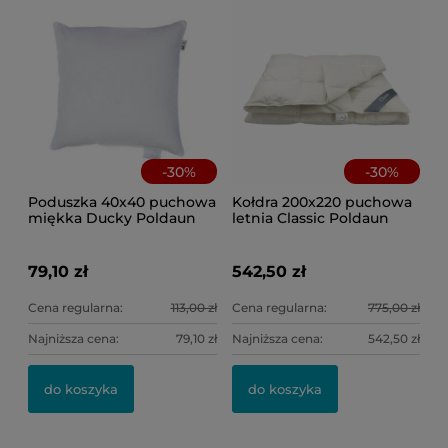
Na
-
30
%
-
30
%
Poduszka 40x40 puchowa
Kołdra 200x220 puchowa
miękka Ducky Poldaun
letnia Classic Poldaun
79,10 zł
542,50 zł
Cena regularna:
113,00 zł
Cena regularna:
775,00 zł
Najniższa cena:
79,10 zł
Najniższa cena:
542,50 zł
do koszyka
do koszyka