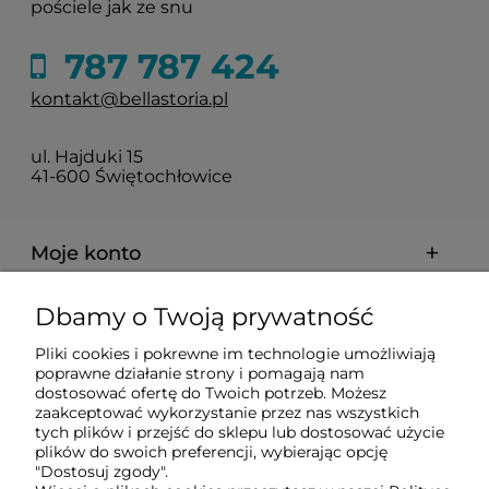
pościele jak ze snu
787 787 424
kontakt@bellastoria.pl
ul. Hajduki 15
41-600 Świętochłowice
Moje konto
Dbamy o Twoją prywatność
Dostawa i płatności
Pliki cookies i pokrewne im technologie umożliwiają
poprawne działanie strony i pomagają nam
O firmie
dostosować ofertę do Twoich potrzeb. Możesz
zaakceptować wykorzystanie przez nas wszystkich
tych plików i przejść do sklepu lub dostosować użycie
plików do swoich preferencji, wybierając opcję
Obsługiwane metody płatności elektronicznych
"Dostosuj zgody".