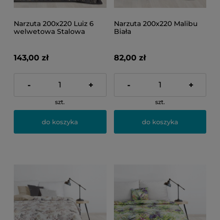
Narzuta 200x220 Luiz 6
Narzuta 200x220 Malibu
welwetowa Stalowa
Biała
143,00 zł
82,00 zł
-
+
-
+
szt.
szt.
do koszyka
do koszyka