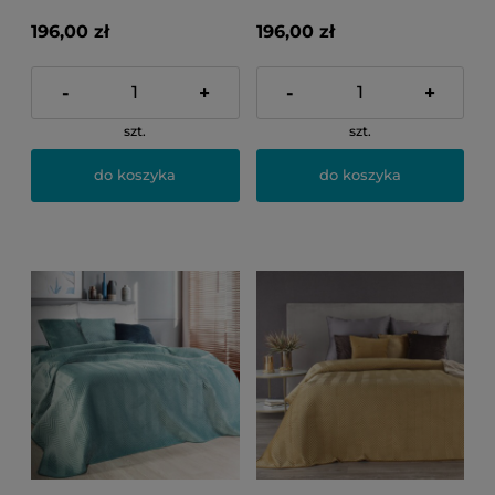
196,00 zł
196,00 zł
-
+
-
+
szt.
szt.
do koszyka
do koszyka