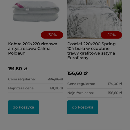
-
30
%
-
10
%
Kołdra 200x220 zimowa
Pościel 220x200 Spring
antystresowa Calma
104 biała w ozdobne
Poldaun
trawy grafitowe satyna
Eurofirany
191,80 zł
156,60 zł
Cena regularna:
274,00 zł
Cena regularna:
174,00 zł
Najniższa cena:
191,80 zł
Najniższa cena:
156,60 zł
Po
Po
kw
do koszyka
do koszyka
46
8,
Ce