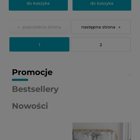
do koszyka
do koszyka
«
»
1
2
Promocje
Bestsellery
Nowości