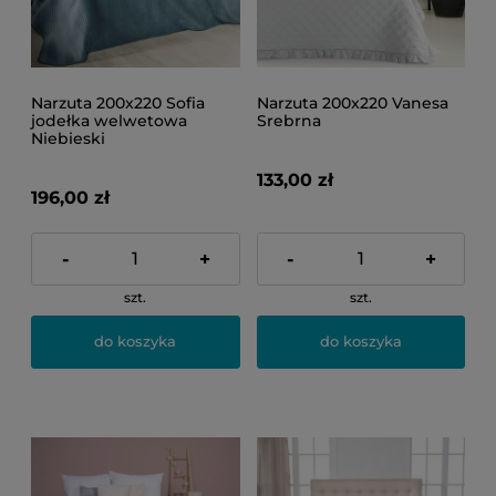
Narzuta 200x220 Sofia
Narzuta 200x220 Vanesa
jodełka welwetowa
Srebrna
Niebieski
133,00 zł
196,00 zł
-
+
-
+
szt.
szt.
do koszyka
do koszyka