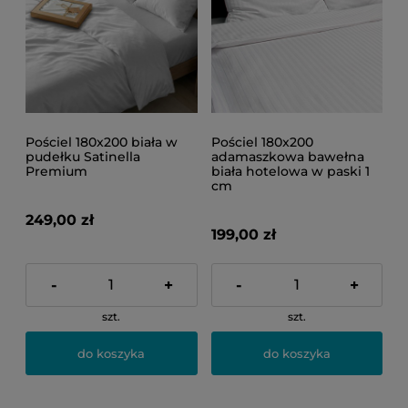
Pościel 180x200 biała w
Pościel 180x200
pudełku Satinella
adamaszkowa bawełna
Premium
biała hotelowa w paski 1
cm
249,00 zł
199,00 zł
-
+
-
+
szt.
szt.
do koszyka
do koszyka