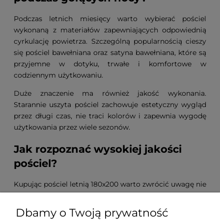
Podczas letnich miesięcy warto wybierać pościel
wykonaną z materiałów zapewniających odpowiednią
cyrkulację powietrza. Szczególną popularnością cieszy
się pościel bawełniana oraz satyna bawełniana, które są
przyjemne w dotyku, trwałe i komfortowe w
codziennym użytkowaniu.
Duże znaczenie ma również jakość wykonania.
Starannie uszyta pościel zachowuje estetyczny wygląd
przez długi czas, nie traci kolorów i zapewnia wygodę
użytkowania przez wiele sezonów.
Jak rozpoznać wysokiej jakości
pościel?
Kupując pościel letnią 180x200 warto zwrócić uwagę nie
tylko na wzór, ale również na rodzaj tkaniny, gramaturę
oraz staranność wykonania. To właśnie te elementy
Dbamy o Twoją prywatność
mają największy wpływ na trwałość produktu i komfort