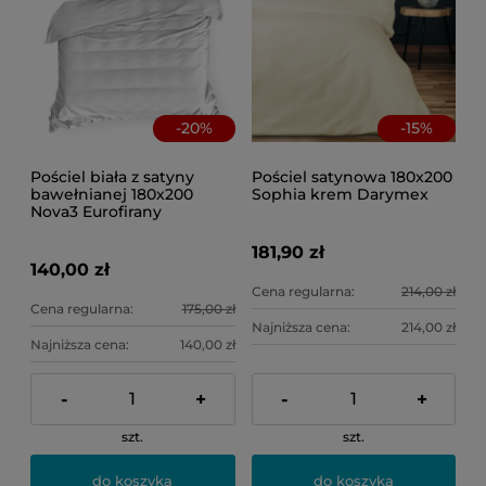
-
20
%
-
15
%
Pościel biała z satyny
Pościel satynowa 180x200
bawełnianej 180x200
Sophia krem Darymex
Nova3 Eurofirany
181,90 zł
140,00 zł
Cena regularna:
214,00 zł
Cena regularna:
175,00 zł
Najniższa cena:
214,00 zł
Najniższa cena:
140,00 zł
-
+
-
+
szt.
szt.
do koszyka
do koszyka