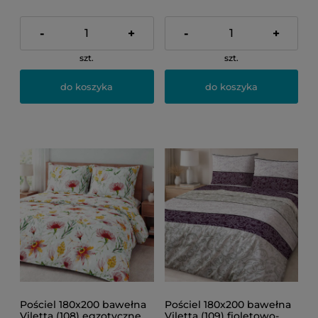
-
+
-
+
szt.
szt.
do koszyka
do koszyka
Pościel 180x200 bawełna
Pościel 180x200 bawełna
Viletta (108) egzotyczne
Viletta (109) fioletowo-