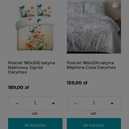
Pościel 180x200 satyna
Pościel 180x200 satyna
Baśniowy Ogród
Błękitna Cisza Darymex
Darymex
159,00 zł
189,00 zł
-
+
-
+
szt.
szt.
do koszyka
do koszyka