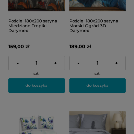
Pościel 180x200 satyna
Pościel 180x200 satyna
Miedziane Tropiki
Morski Ogród 3D
Darymex
Darymex
159,00 zł
189,00 zł
-
+
-
+
szt.
szt.
do koszyka
do koszyka