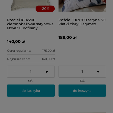
-
20
%
Pościel 180x200
Pościel 180x200 satyna 3D
ciemnobeżowa satynowa
Płatki ciszy Darymex
Nova3 Eurofirany
189,00 zł
140,00 zł
Cena regularna:
175,00 zł
Najniższa cena:
140,00 zł
-
+
-
+
szt.
szt.
do koszyka
do koszyka