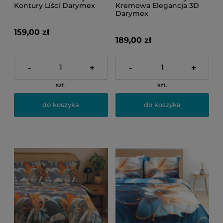
Kontury Liści Darymex
Kremowa Elegancja 3D
Darymex
159,00 zł
189,00 zł
-
+
-
+
szt.
szt.
do koszyka
do koszyka