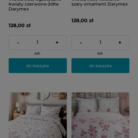
kwiaty czerwono-żółte
szary ornament Darymex
Darymex
128,00 zł
128,00 zł
-
+
-
+
szt.
szt.
do koszyka
do koszyka