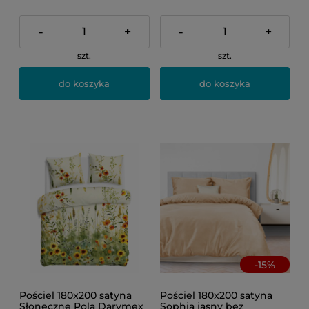
-
+
-
+
szt.
szt.
do koszyka
do koszyka
-
15
%
Pościel 180x200 satyna
Pościel 180x200 satyna
Słoneczne Pola Darymex
Sophia jasny beż