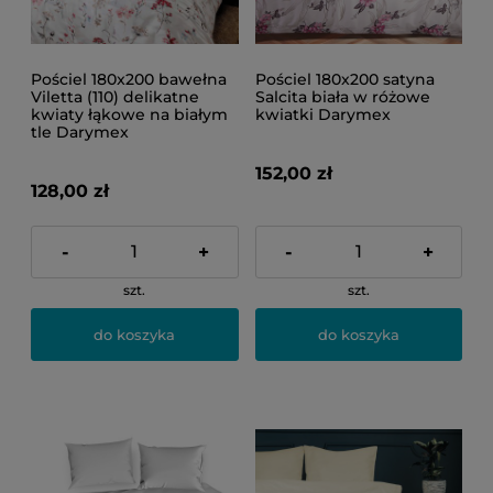
Pościel 180x200 bawełna
Pościel 180x200 satyna
Viletta (110) delikatne
Salcita biała w różowe
kwiaty łąkowe na białym
kwiatki Darymex
tle Darymex
152,00 zł
128,00 zł
-
+
-
+
szt.
szt.
do koszyka
do koszyka