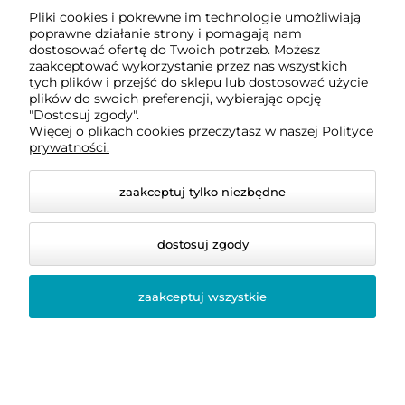
Pliki cookies i pokrewne im technologie umożliwiają
codziennego użytkowania.
poprawne działanie strony i pomagają nam
dostosować ofertę do Twoich potrzeb. Możesz
Jeżeli chcesz dowiedzieć się więcej o tym, jak rozpoznać
zaakceptować wykorzystanie przez nas wszystkich
wysokiej jakości komplet pościeli, przeczytaj nasz
tych plików i przejść do sklepu lub dostosować użycie
poradnik:
Trwała pościel bawełniana – jak rozpoznać i
plików do swoich preferencji, wybierając opcję
gdzie kupić online?
.
"Dostosuj zgody".
Więcej o plikach cookies przeczytasz w naszej Polityce
prywatności.
Pościel letnia 180x200 i kołdra
letnia – idealny zestaw na lato
zaakceptuj tylko niezbędne
Nawet najlepsza pościel nie zapewni pełnego komfortu,
jeśli zostanie połączona ze zbyt ciepłą kołdrą. Dlatego
dostosuj zgody
podczas kompletowania wyposażenia sypialni warto
zadbać również o odpowiednie okrycie dopasowane do
zaakceptuj wszystkie
pory roku.
Jeżeli szukasz lekkiej kołdry do swojej pościeli, zobacz
również
kołdry letnie 180x200
. Połączenie lekkiej
kołdry z przewiewną pościelą pozwala stworzyć idealne
warunki do snu podczas letnich miesięcy.