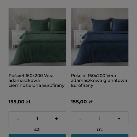
Pościel 160x200 Vera
Pościel 160x200 Vera
adamaszkowa
adamaszkowa granatowa
ciemnozielona Eurofirany
Eurofirany
155,00 zł
155,00 zł
-
+
-
+
szt.
szt.