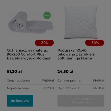
-
30
%
-
30
%
Ochraniacz na materac
Poduszka 40x40
90x200 Comfort Plus
pikowana z zamkiem
bawełna wysoki Poldaun
Softi Sen Iga Home
81,20 zł
24,50 zł
Cena regularna:
116,00 zł
Cena regularna:
35,00 zł
Najniższa cena:
81,20 zł
Najniższa cena:
24,50 zł
Po
Po
powiadom o
kw
do koszyka
dostępności
46