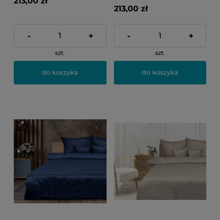
213,00 zł
213,00 zł
-
+
-
+
szt.
szt.
do koszyka
do koszyka