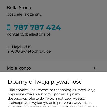
Bella Storia
pościele jak ze snu
787 787 424
kontakt@bellastoria.pl
ul. Hajduki 15
41-600 Świętochłowice
Moje konto
Dbamy o Twoją prywatność
Dostawa i płatności
Pliki cookies i pokrewne im technologie umożliwiają
poprawne działanie strony i pomagają nam
O firmie
dostosować ofertę do Twoich potrzeb. Możesz
zaakceptować wykorzystanie przez nas wszystkich