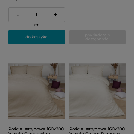
-
+
szt.
powiadom o
do koszyka
dostępności
Pościel satynowa 160x200
Pościel satynowa 160x200
Vivario Cappuccino
Vivario Cream Darymex