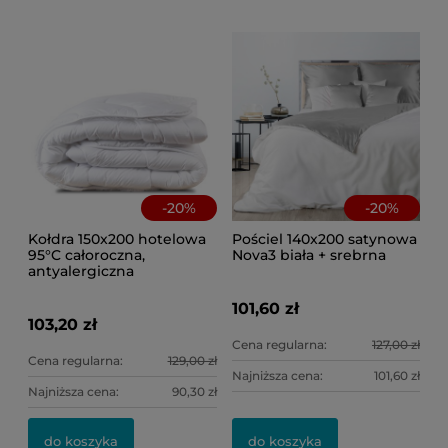
8,
Ce
Na
-
20
%
-
20
%
Kołdra 150x200 hotelowa
Pościel 140x200 satynowa
95°C całoroczna,
Nova3 biała + srebrna
antyalergiczna
101,60 zł
103,20 zł
Cena regularna:
127,00 zł
Cena regularna:
129,00 zł
Najniższa cena:
101,60 zł
Najniższa cena:
90,30 zł
do koszyka
do koszyka