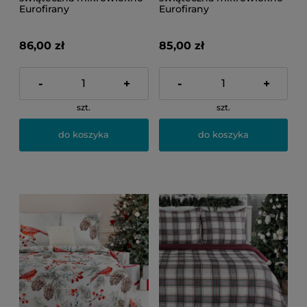
Eurofirany
Eurofirany
86,00 zł
85,00 zł
-
+
-
+
szt.
szt.
do koszyka
do koszyka