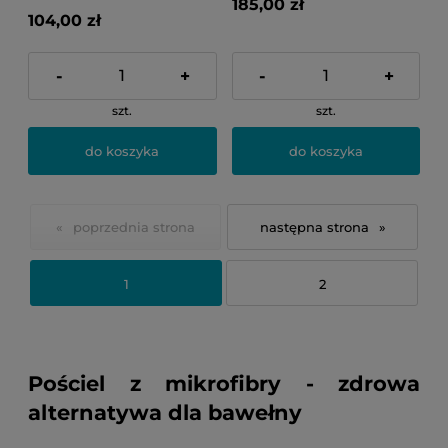
185,00 zł
104,00 zł
-
+
-
+
szt.
szt.
do koszyka
do koszyka
«
»
1
2
Pościel z mikrofibry - zdrowa
alternatywa dla bawełny