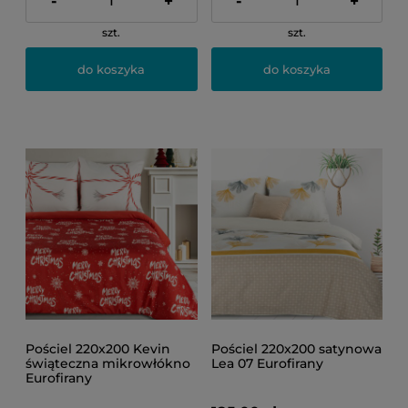
-
+
-
+
szt.
szt.
do koszyka
do koszyka
Pościel 220x200 Kevin
Pościel 220x200 satynowa
świąteczna mikrowłókno
Lea 07 Eurofirany
Eurofirany