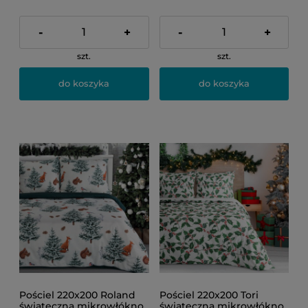
-
+
-
+
szt.
szt.
do koszyka
do koszyka
Pościel 220x200 Roland
Pościel 220x200 Tori
świąteczna mikrowłókno
świąteczna mikrowłókno