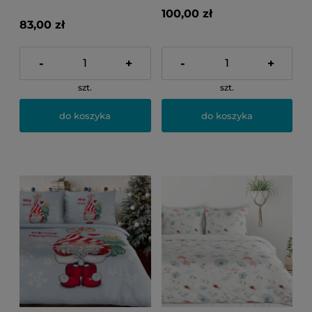
100,00 zł
83,00 zł
-
+
-
+
szt.
szt.
do koszyka
do koszyka