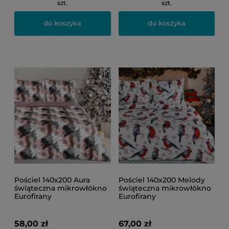
szt.
szt.
do koszyka
do koszyka
Pościel 140x200 Aura
Pościel 140x200 Melody
świąteczna mikrowłókno
świąteczna mikrowłókno
Eurofirany
Eurofirany
58,00 zł
67,00 zł