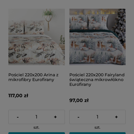
Pościel 220x200 Arina z
Pościel 220x200 Fairyland
mikrofibry Eurofirany
świąteczna mikrowłókno
Eurofirany
117,00 zł
97,00 zł
-
+
-
+
szt.
szt.