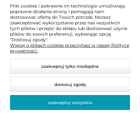
Eurofirany
Pliki cookies i pokrewne im technologie umożliwiają
poprawne działanie strony i pomagają nam
81,20 zł
dostosować ofertę do Twoich potrzeb. Możesz
123,30 zł
zaakceptować wykorzystanie przez nas wszystkich
Cena regularna:
116,00 zł
tych plików i przejść do sklepu lub dostosować użycie
Cena regularna:
137,00 zł
plików do swoich preferencji, wybierając opcję
Najniższa cena:
81,20 zł
"Dostosuj zgody".
Najniższa cena:
123,30 zł
Poduszka 50x70 hotelowa 95°C pikowana
Po
Więcej o plikach cookies przeczytasz w naszej Polityce
kw
prywatności.
do koszyka
do koszyka
46,40 zł
zaakceptuj tylko niezbędne
8,
Cena regularna:
Najniższa cena:
dostosuj zgody
zaakceptuj wszystkie
do koszyka
-
30
%
-
15
%