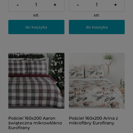
-
+
-
+
szt.
szt.
do koszyka
do koszyka
Pościel 160x200 Aaron
Pościel 160x200 Arina z
świąteczna mikrowłókno
mikrofibry Eurofirany
Eurofirany