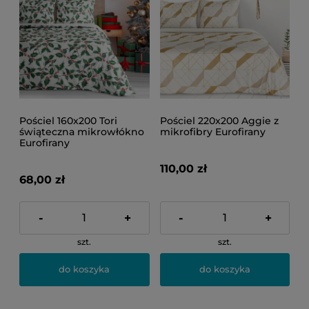
Pościel 160x200 Tori
Pościel 220x200 Aggie z
świąteczna mikrowłókno
mikrofibry Eurofirany
Eurofirany
110,00 zł
68,00 zł
-
+
-
+
szt.
szt.
do koszyka
do koszyka