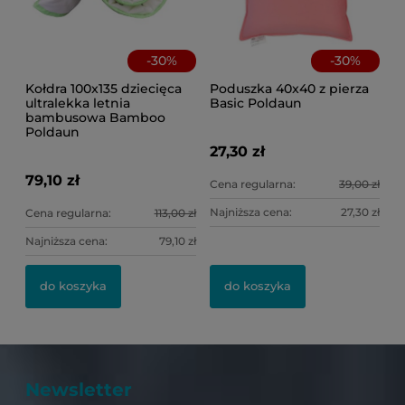
-
30
%
-
30
%
Kołdra 100x135 dziecięca
Poduszka 40x40 z pierza
ultralekka letnia
Basic Poldaun
bambusowa Bamboo
Poldaun
27,30 zł
79,10 zł
Cena regularna:
39,00 zł
Najniższa cena:
27,30 zł
Cena regularna:
113,00 zł
Najniższa cena:
79,10 zł
do koszyka
do koszyka
Newsletter