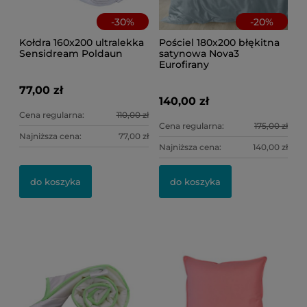
-
30
%
-
20
%
Kołdra 160x200 ultralekka
Pościel 180x200 błękitna
Sensidream Poldaun
satynowa Nova3
Eurofirany
77,00 zł
140,00 zł
Cena regularna:
110,00 zł
Cena regularna:
175,00 zł
Najniższa cena:
77,00 zł
Najniższa cena:
140,00 zł
Po
Po
kw
do koszyka
do koszyka
46
8,
Ce
Na