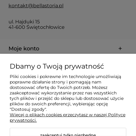
kontakt@bellastoria.pl
ul. Hajduki 15
41-600 Świętochłowice
Moje konto
Dbamy o Twoją prywatność
Dostawa i płatności
Pliki cookies i pokrewne im technologie umożliwiają
poprawne działanie strony i pomagają nam
O firmie
dostosować ofertę do Twoich potrzeb. Możesz
zaakceptować wykorzystanie przez nas wszystkich
tych plików i przejść do sklepu lub dostosować użycie
plików do swoich preferencji, wybierając opcję
Obsługiwane metody płatności elektronicznych
"Dostosuj zgody".
Więcej o plikach cookies przeczytasz w naszej Polityce
prywatności.
zaakceptuj tylko niezbędne