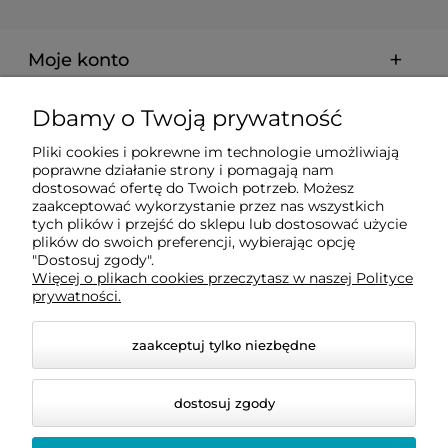
Moje konto
Dbamy o Twoją prywatność
Dostawa i płatności
Pliki cookies i pokrewne im technologie umożliwiają
poprawne działanie strony i pomagają nam
O firmie
dostosować ofertę do Twoich potrzeb. Możesz
zaakceptować wykorzystanie przez nas wszystkich
tych plików i przejść do sklepu lub dostosować użycie
plików do swoich preferencji, wybierając opcję
Obsługiwane metody płatności elektronicznych
"Dostosuj zgody".
Więcej o plikach cookies przeczytasz w naszej Polityce
prywatności.
zaakceptuj tylko niezbędne
dostosuj zgody