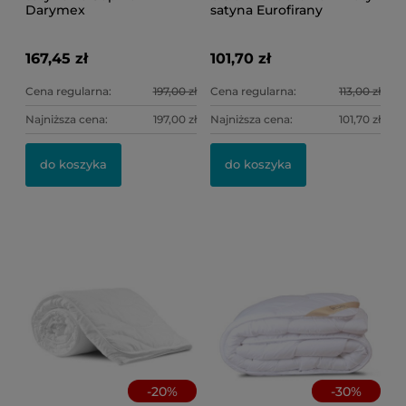
Darymex
satyna Eurofirany
167,45 zł
101,70 zł
Cena regularna:
197,00 zł
Cena regularna:
113,00 zł
Najniższa cena:
197,00 zł
Najniższa cena:
101,70 zł
Po
Po
kw
do koszyka
do koszyka
46
8,
Ce
Na
-
20
%
-
30
%