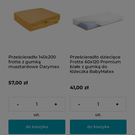
Prześcieradło 140x200
Prześcieradło dziecięce
frotte z gumką
Frotte 60x120 Premium
musztardowe Darymex
białe z gumką do
łóżeczka BabyMatex
57,00 zł
41,00 zł
-
+
-
+
szt.
szt.
do koszyka
do koszyka