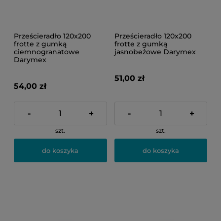
Prześcieradło 120x200
Prześcieradło 120x200
frotte z gumką
frotte z gumką
ciemnogranatowe
jasnobeżowe Darymex
Darymex
51,00 zł
54,00 zł
-
+
-
+
szt.
szt.
do koszyka
do koszyka