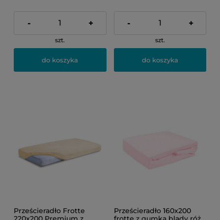
-
+
-
+
szt.
szt.
do koszyka
do koszyka
Prześcieradło Frotte
Prześcieradło 160x200
220x200 Premium z
frotte z gumką blady róż