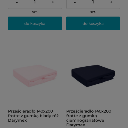
-
+
-
+
szt.
szt.
do koszyka
do koszyka
Prześcieradło 140x200
Prześcieradło 140x200
frotte z gumką blady róż
frotte z gumką
Darymex
ciemnogranatowe
Darymex