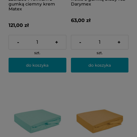
gumką ciemny krem
Darymex
Matex
63,00 zł
121,00 zł
-
+
-
+
szt.
szt.
do koszyka
do koszyka