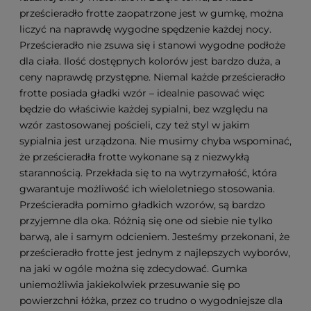
prześcieradło frotte zaopatrzone jest w gumkę, można
liczyć na naprawdę wygodne spędzenie każdej nocy.
Prześcieradło nie zsuwa się i stanowi wygodne podłoże
dla ciała. Ilość dostępnych kolorów jest bardzo duża, a
ceny naprawdę przystępne. Niemal każde prześcieradło
frotte posiada gładki wzór – idealnie pasować więc
będzie do właściwie każdej sypialni, bez względu na
wzór zastosowanej pościeli, czy też styl w jakim
sypialnia jest urządzona. Nie musimy chyba wspominać,
że prześcieradła frotte wykonane są z niezwykłą
starannością. Przekłada się to na wytrzymałość, która
gwarantuje możliwość ich wieloletniego stosowania.
Prześcieradła pomimo gładkich wzorów, są bardzo
przyjemne dla oka. Różnią się one od siebie nie tylko
barwą, ale i samym odcieniem. Jesteśmy przekonani, że
prześcieradło frotte jest jednym z najlepszych wyborów,
na jaki w ogóle można się zdecydować. Gumka
uniemożliwia jakiekolwiek przesuwanie się po
powierzchni łóżka, przez co trudno o wygodniejsze dla