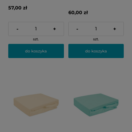
57,00 zł
60,00 zł
-
+
-
+
szt.
szt.
do koszyka
do koszyka