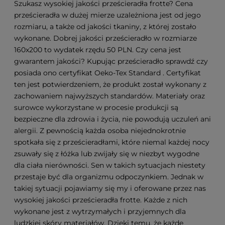
Szukasz wysokiej jakości prześcieradła frotte? Cena
prześcieradła w dużej mierze uzależniona jest od jego
rozmiaru, a także od jakości tkaniny, z której zostało
wykonane. Dobrej jakości prześcieradło w rozmiarze
160x200 to wydatek rzędu 50 PLN. Czy cena jest
gwarantem jakości? Kupując prześcieradło sprawdź czy
posiada ono certyfikat Oeko-Tex Standard . Certyfikat
ten jest potwierdzeniem, że produkt został wykonany z
zachowaniem najwyższych standardów. Materiały oraz
surowce wykorzystane w procesie produkcji są
bezpieczne dla zdrowia i życia, nie powodują uczuleń ani
alergii. Z pewnością każda osoba niejednokrotnie
spotkała się z prześcieradłami, które niemal każdej nocy
zsuwały się z łóżka lub zwijały się w niezbyt wygodne
dla ciała nierówności. Sen w takich sytuacjach niestety
przestaje być dla organizmu odpoczynkiem. Jednak w
takiej sytuacji pojawiamy się my i oferowane przez nas
wysokiej jakości prześcieradła frotte. Każde z nich
wykonane jest z wytrzymałych i przyjemnych dla
ludzkiej skóry materiałów. Dzięki temu, że każde