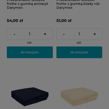
frotte z gumką antracyt
frotte z gumką blady róż
Darymex
Darymex
54,00 zł
51,00 zł
-
+
-
+
szt.
szt.
do koszyka
do koszyka