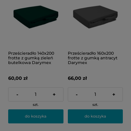
Prześcieradło 140x200
Prześcieradło 160x200
frotte z gumką zieleń
frotte z gumką antracyt
butelkowa Darymex
Darymex
60,00 zł
66,00 zł
-
+
-
+
szt.
szt.
do koszyka
do koszyka