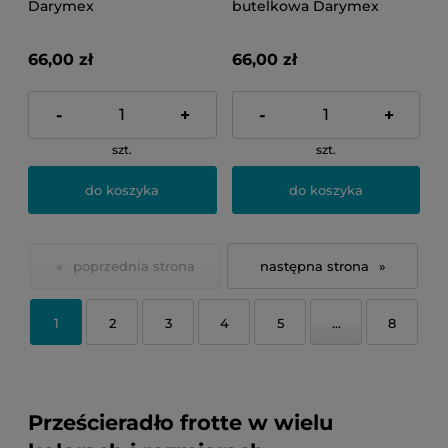
Darymex
butelkowa Darymex
66,00 zł
66,00 zł
-
+
-
+
szt.
szt.
do koszyka
do koszyka
«
»
1
2
3
4
5
...
8
Prześcieradło frotte w wielu