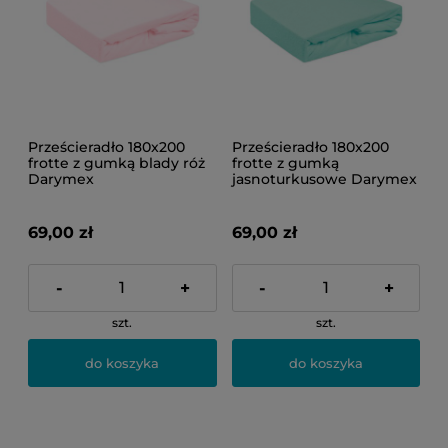
Prześcieradło 180x200
Prześcieradło 180x200
frotte z gumką blady róż
frotte z gumką
Darymex
jasnoturkusowe Darymex
69,00 zł
69,00 zł
-
+
-
+
szt.
szt.
do koszyka
do koszyka