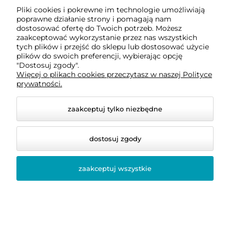
Poduszka 40x40 półpuch
Kołdra 200x200
Pliki cookies i pokrewne im technologie umożliwiają
Classic Poldaun
całoroczna Bamboo
poprawne działanie strony i pomagają nam
bambusowa
dostosować ofertę do Twoich potrzeb. Możesz
antyalergiczna Poldaun
zaakceptować wykorzystanie przez nas wszystkich
44,10 zł
tych plików i przejść do sklepu lub dostosować użycie
plików do swoich preferencji, wybierając opcję
243,60 zł
Cena regularna:
63,00 zł
"Dostosuj zgody".
Więcej o plikach cookies przeczytasz w naszej Polityce
Najniższa cena:
44,10 zł
Cena regularna:
348,00 zł
prywatności.
Najniższa cena:
243,60 zł
Po
Po
zaakceptuj tylko niezbędne
kw
do koszyka
do koszyka
46
8,
dostosuj zgody
Ce
Na
zaakceptuj wszystkie