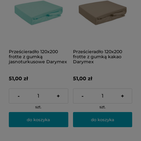
Prześcieradło 120x200
Prześcieradło 120x200
frotte z gumką
frotte z gumką kakao
jasnoturkusowe Darymex
Darymex
51,00 zł
51,00 zł
-
+
-
+
szt.
szt.
do koszyka
do koszyka