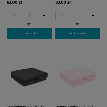
63,00 zł
63,00 zł
-
+
-
+
szt.
szt.
do koszyka
do koszyka
Prześcieradło 120x200
Prześcieradło 120x200