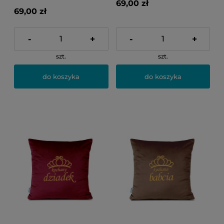
69,00 zł
69,00 zł
-
+
-
+
szt.
szt.
do koszyka
do koszyka