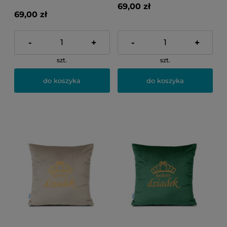
69,00 zł
69,00 zł
-
+
-
+
szt.
szt.
do koszyka
do koszyka