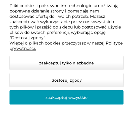
Dostawa i płatności
Pliki cookies i pokrewne im technologie umożliwiają
poprawne działanie strony i pomagają nam
dostosować ofertę do Twoich potrzeb. Możesz
zaakceptować wykorzystanie przez nas wszystkich
O firmie
tych plików i przejść do sklepu lub dostosować użycie
plików do swoich preferencji, wybierając opcję
"Dostosuj zgody".
Więcej o plikach cookies przeczytasz w naszej Polityce
Obsługiwane metody płatności elektronicznych
prywatności.
zaakceptuj tylko niezbędne
dostosuj zgody
zaakceptuj wszystkie
© 2026 bellastoria.pl. Wszelkie prawa zastrzeżone.
Styl graficzny i aplikacje ShopGadget.pl
Sklep
internetowy Shoper Premium