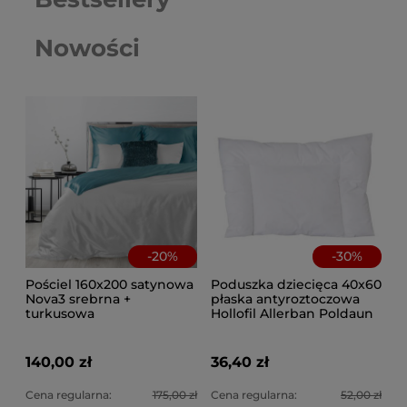
Nowości
-
20
%
-
30
%
Pościel 160x200 satynowa
Poduszka dziecięca 40x60
Nova3 srebrna +
płaska antyroztoczowa
turkusowa
Hollofil Allerban Poldaun
140,00 zł
36,40 zł
Cena regularna:
175,00 zł
Cena regularna:
52,00 zł