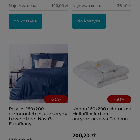
Najniższa cena:
140,00 zł
Najniższa cena:
36,40 zł
Po
Po
kw
do koszyka
do koszyka
46
8,
Ce
Na
-
20
%
-
30
%
Pościel 160x200
Kołdra 160x200 całoroczna
ciemnoniebieska z satyny
Hollofil Allerban
bawełnianej Nova3
antyroztoczowa Poldaun
Eurofirany
200,20 zł