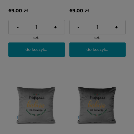
69,00 zł
69,00 zł
-
+
-
+
szt.
szt.
do koszyka
do koszyka