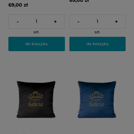
69,00 zł
69,00 zł
-
+
-
+
szt.
szt.
do koszyka
do koszyka