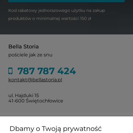
Kod rabatowy jednorazowego użytku na zakup
produktów o minimalnej wartości 150 zł
Bella Storia
pościele jak ze snu
787 787 424
kontakt@bellastoria.pl
ul. Hajduki 15
41-600 Świętochłowice
Moje konto
Dbamy o Twoją prywatność