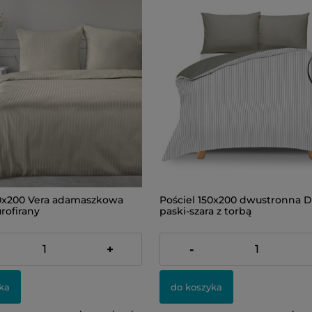
40x200 Vera adamaszkowa
Pościel 150x200 dwustronna D
rofirany
paski-szara z torbą
159,00 zł
+
-
ka
do koszyka