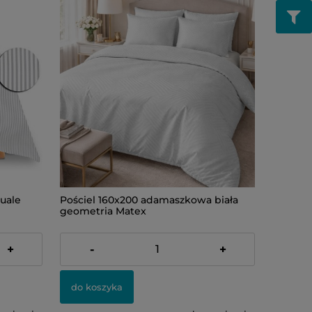
uale
Pościel 160x200 adamaszkowa biała
geometria Matex
209,00 zł
+
-
+
do koszyka