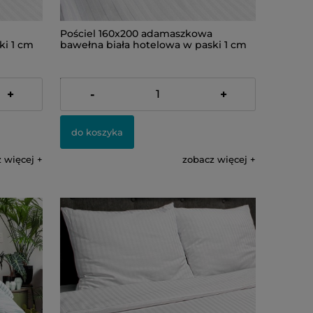
Pościel 160x200 adamaszkowa
ki 1 cm
bawełna biała hotelowa w paski 1 cm
189,00 zł
+
-
+
do koszyka
 więcej
zobacz więcej