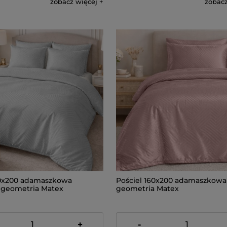
zobacz więcej
zobacz
60x200 adamaszkowa
Pościel 160x200 adamaszkowa
a geometria Matex
geometria Matex
209,00 zł
+
-