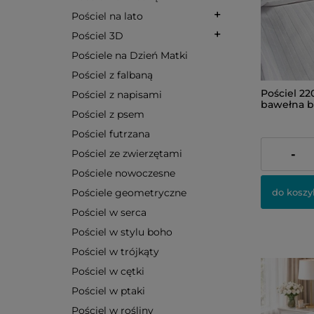
Pościel na lato
Pościel 3D
Pościele na Dzień Matki
Pościel z falbaną
Pościel 2
Pościel z napisami
bawełna b
Pościel z psem
Pościel futrzana
229,00 zł
Pościel ze zwierzętami
-
Pościele nowoczesne
do koszy
Pościele geometryczne
Pościel w serca
Pościel w stylu boho
Pościel w trójkąty
Pościel w cętki
Pościel w ptaki
Pościel w rośliny