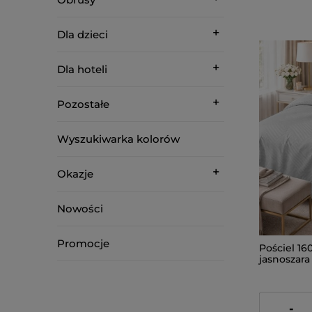
Dla dzieci
Dla hoteli
Pozostałe
Wyszukiwarka kolorów
Okazje
Nowości
Promocje
Pościel 1
jasnoszar
209,00 zł
-