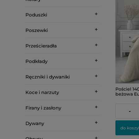
Poduszki
Poszewki
Prześcieradła
Podkłady
Ręczniki i dywaniki
Pościel 1
Koce i narzuty
beżowa Eu
Firany i zasłony
121,00 zł
-
Dywany
do koszy
Obrusy