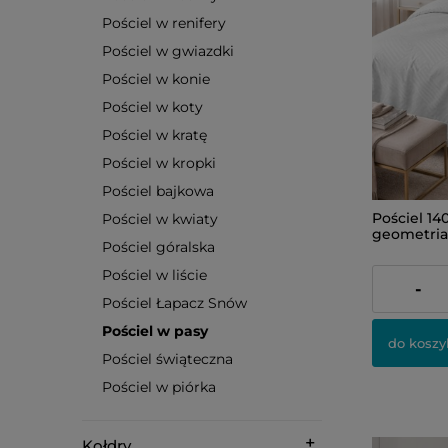
Pościel w renifery
Pościel w gwiazdki
Pościel w konie
Pościel w koty
Pościel w kratę
Pościel w kropki
Pościel bajkowa
Pościel 1
Pościel w kwiaty
geometria
Pościel góralska
Pościel w liście
189,00 zł
-
Pościel Łapacz Snów
Pościel w pasy
do koszy
Pościel świąteczna
Pościel w piórka
Kołdry