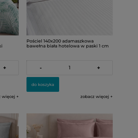
Pościel 140x200 adamaszkowa
ki
bawełna biała hotelowa w paski 1 cm
159,00 zł
+
-
+
do koszyka
 więcej
zobacz więcej