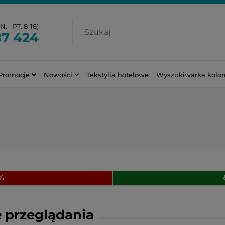
. - PT. 8-16)
87 424
Promocje
Nowości
Tekstylia hotelowe
Wyszukiwarka kolo
0%
 przeglądania