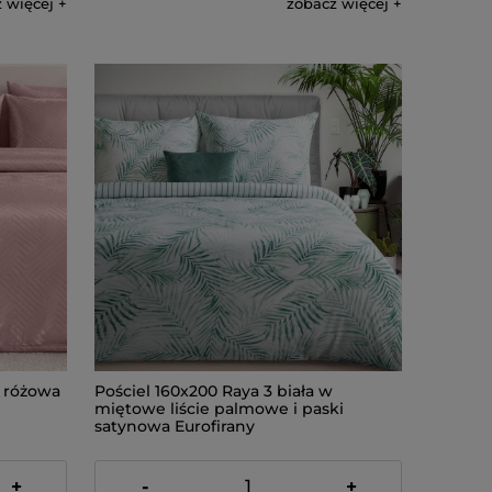
 więcej
zobacz więcej
 różowa
Pościel 160x200 Raya 3 biała w
miętowe liście palmowe i paski
satynowa Eurofirany
137,00 zł
+
-
+