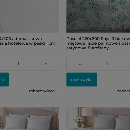
20x200 adamaszkowa
Pościel 220x200 Raya 3 biała w
iała hotelowa w paski 1 cm
miętowe liście palmowe i pas
satynowa Eurofirany
174,00 zł
+
-
ka
do koszyka
zobacz więcej
zobacz