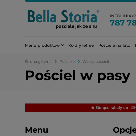
INFOLINIA (PN
787 7
Menu produktów
Kołdry letnie
Pościele na lato
Strona główna
Pościele
Wzory pościeli
Pościel w pasy
🔥 Gorące rabaty do -3
Menu
Opcje