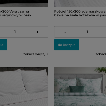
0x200 Vera czarna
Pościel 150x200 adamaszkowa
 satynowy w paski
bawełna biała hotelowa w pas
179,00 zł
+
-
ka
do koszyka
zobacz więcej
zobacz