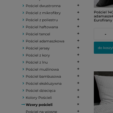
Pościel dwustronna
Pościel 14
Pościel z mikrofibry
adamaszek
Pościel z poliestru
Eurofirany
Pościel haftowana
121,00 zł
-
Pościel tencel
Pościel adamaszkowa
do koszy
Pościel jersey
Pościel z kory
Pościel z lnu
Pościel muślinowa
Pościel bambusowa
Pościel ekskluzywna
Pościel dziecięca
Kolory Pościeli
Wzory pościeli
Pościel na wiosnę