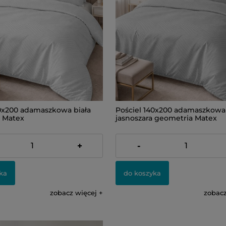
40x200 adamaszkowa biała
Pościel 140x200 adamaszkowa
 Matex
jasnoszara geometria Matex
189,00 zł
+
-
ka
do koszyka
zobacz więcej
zobacz