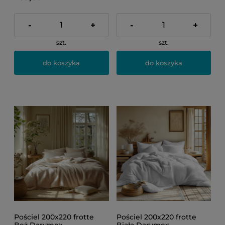
-
+
-
+
szt.
szt.
do koszyka
do koszyka
Pościel 200x220 frotte
Pościel 200x220 frotte
Beż Darymex
Biała Darymex