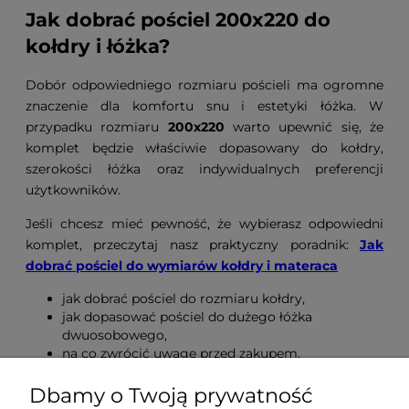
Jak dobrać pościel 200x220 do
kołdry i łóżka?
Dobór odpowiedniego rozmiaru pościeli ma ogromne
znaczenie dla komfortu snu i estetyki łóżka. W
przypadku rozmiaru
200x220
warto upewnić się, że
komplet będzie właściwie dopasowany do kołdry,
szerokości łóżka oraz indywidualnych preferencji
użytkowników.
Jeśli chcesz mieć pewność, że wybierasz odpowiedni
komplet, przeczytaj nasz praktyczny poradnik:
Jak
dobrać pościel do wymiarów kołdry i materaca
jak dobrać pościel do rozmiaru kołdry,
jak dopasować pościel do dużego łóżka
dwuosobowego,
na co zwrócić uwagę przed zakupem,
jak uniknąć pomyłki między 200x220 a 220x200.
Dbamy o Twoją prywatność