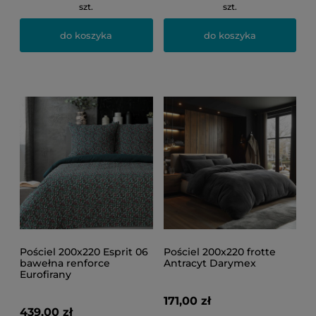
szt.
szt.
do koszyka
do koszyka
Pościel 200x220 Esprit 06
Pościel 200x220 frotte
bawełna renforce
Antracyt Darymex
Eurofirany
171,00 zł
439,00 zł