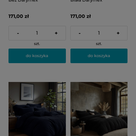
171,00 zł
171,00 zł
-
+
-
+
szt.
szt.
do koszyka
do koszyka