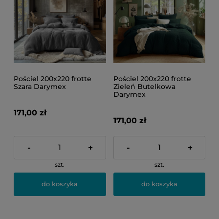
Pościel 200x220 frotte
Pościel 200x220 frotte
Szara Darymex
Zieleń Butelkowa
Darymex
171,00 zł
171,00 zł
-
+
-
+
szt.
szt.
do koszyka
do koszyka