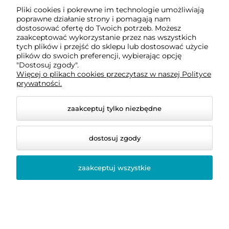
Najczęściej zadawane pytania
Pliki cookies i pokrewne im technologie umożliwiają
(FAQ)
poprawne działanie strony i pomagają nam
dostosować ofertę do Twoich potrzeb. Możesz
zaakceptować wykorzystanie przez nas wszystkich
Czym różni się pościel 200x220 od
tych plików i przejść do sklepu lub dostosować użycie
plików do swoich preferencji, wybierając opcję
220x200?
"Dostosuj zgody".
Więcej o plikach cookies przeczytasz w naszej Polityce
prywatności.
Do jakiego łóżka pasuje pościel
200x220?
zaakceptuj tylko niezbędne
Czy pościel 200x220 jest dobra dla par?
dostosuj zgody
zaakceptuj wszystkie
Jak dobrać odpowiedni rozmiar
pościeli?
Gdzie kupić dobrą pościel 200x220?