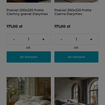
Pościel 200x220 frotte
Pościel 200x220 frotte
Ciemny granat Darymex
Czarna Darymex
171,00 zł
171,00 zł
-
+
-
+
szt.
szt.
do koszyka
do koszyka