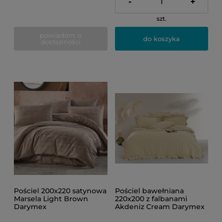
-
+
szt.
powiadom o
do koszyka
dostępności
Pościel 200x220 satynowa
Pościel bawełniana
Marsela Light Brown
220x200 z falbanami
Darymex
Akdeniz Cream Darymex