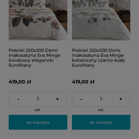
Pościel 220x200 Demi
Pościel 220x200 Doris
makosatyna Eva Minge
makosatyna Eva Minge
kwiatowy elegancki
botaniczny czarno-biały
Eurofirany
Eurofirany
419,00 zł
419,00 zł
-
+
-
+
szt.
szt.
do koszyka
do koszyka