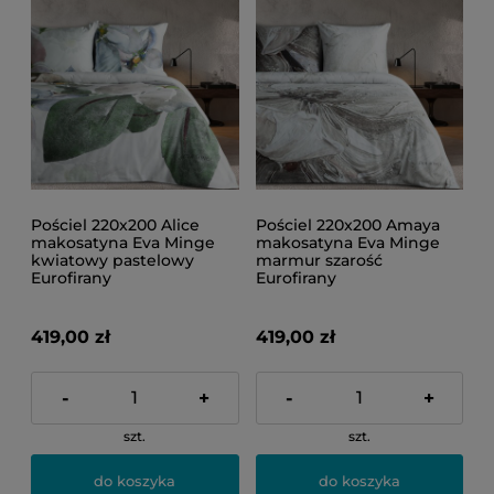
Pościel 220x200 Alice
Pościel 220x200 Amaya
makosatyna Eva Minge
makosatyna Eva Minge
kwiatowy pastelowy
marmur szarość
Eurofirany
Eurofirany
419,00 zł
419,00 zł
-
+
-
+
szt.
szt.
do koszyka
do koszyka