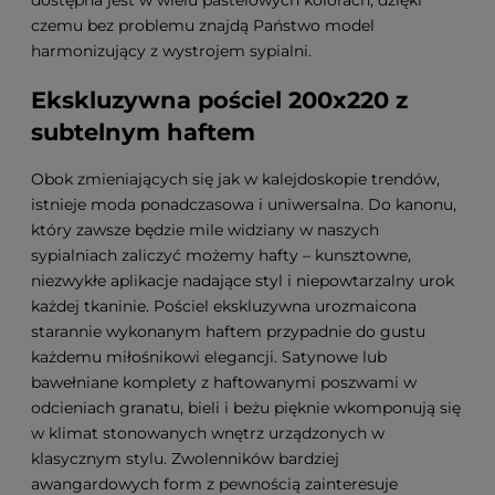
dostępna jest w wielu pastelowych kolorach, dzięki
czemu bez problemu znajdą Państwo model
harmonizujący z wystrojem sypialni.
Ekskluzywna pościel 200x220 z
subtelnym haftem
Obok zmieniających się jak w kalejdoskopie trendów,
istnieje moda ponadczasowa i uniwersalna. Do kanonu,
który zawsze będzie mile widziany w naszych
sypialniach zaliczyć możemy hafty – kunsztowne,
niezwykłe aplikacje nadające styl i niepowtarzalny urok
każdej tkaninie. Pościel ekskluzywna urozmaicona
starannie wykonanym haftem przypadnie do gustu
każdemu miłośnikowi elegancji. Satynowe lub
bawełniane komplety z haftowanymi poszwami w
odcieniach granatu, bieli i beżu pięknie wkomponują się
w klimat stonowanych wnętrz urządzonych w
klasycznym stylu. Zwolenników bardziej
awangardowych form z pewnością zainteresuje