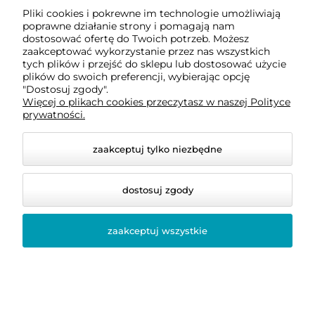
Poduszka 50x70 hotel
Po
Pliki cookies i pokrewne im technologie umożliwiają
kw
do koszyka
do koszyka
poprawne działanie strony i pomagają nam
dostosować ofertę do Twoich potrzeb. Możesz
46,40 zł
zaakceptować wykorzystanie przez nas wszystkich
8,
tych plików i przejść do sklepu lub dostosować użycie
Cena regularna:
plików do swoich preferencji, wybierając opcję
"Dostosuj zgody".
Najniższa cena:
Więcej o plikach cookies przeczytasz w naszej Polityce
prywatności.
do koszyka
zaakceptuj tylko niezbędne
dostosuj zgody
-
30
%
-
30
%
Kołdra 100x160 całoroczna
Poduszka puchowa
bawełniana Cottonella
Eleganza 50x70 Poldaun
zaakceptuj wszystkie
dla przedszkolaka -
Poldaun
429,10 zł
88,90 zł
Cena regularna:
613,00 zł
Najniższa cena:
429,10 zł
Cena regularna:
127,00 zł