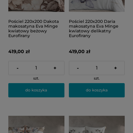
Pościel 220x200 Dakota
Pościel 220x200 Daria
makosatyna Eva Minge
makosatyna Eva Minge
kwiatowy beżowy
kwiatowy delikatny
Eurofirany
Eurofirany
419,00 zł
419,00 zł
-
+
-
+
szt.
szt.
do koszyka
do koszyka