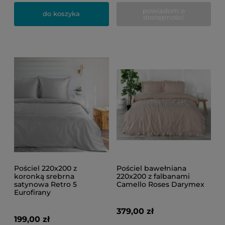
powiadom o
do koszyka
dostępności
Pościel 220x200 z
Pościel bawełniana
koronką srebrna
220x200 z falbanami
satynowa Retro 5
Camello Roses Darymex
Eurofirany
379,00 zł
199,00 zł