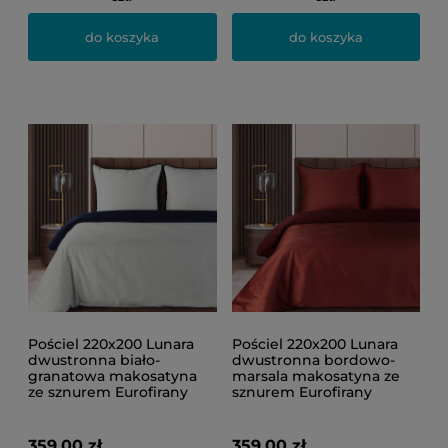
do koszyka
do koszyka
Pościel 220x200 Lunara
Pościel 220x200 Lunara
dwustronna biało-
dwustronna bordowo-
granatowa makosatyna
marsala makosatyna ze
ze sznurem Eurofirany
sznurem Eurofirany
359,00 zł
359,00 zł