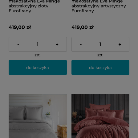
makosatyna Eva Minge
makosatyna Eva Minge
abstrakcyjny złoty
abstrakcyjny artystyczny
Eurofirany
Eurofirany
419,00 zł
419,00 zł
-
+
-
+
szt.
szt.
do koszyka
do koszyka