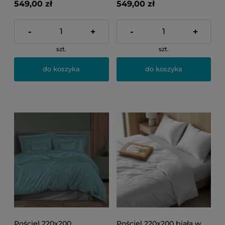
549,00 zł
549,00 zł
-
+
-
+
szt.
szt.
do koszyka
do koszyka
Pościel 220x200
Pościel 220x200 biała w