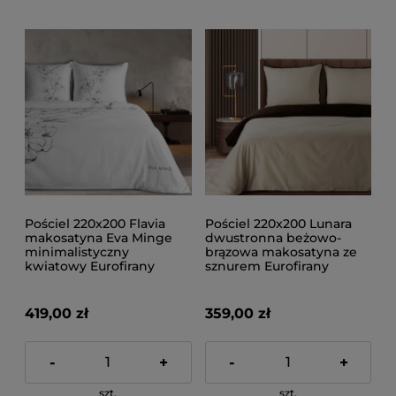
Pościel 220x200 Flavia
Pościel 220x200 Lunara
makosatyna Eva Minge
dwustronna beżowo-
minimalistyczny
brązowa makosatyna ze
kwiatowy Eurofirany
sznurem Eurofirany
419,00 zł
359,00 zł
-
+
-
+
szt.
szt.