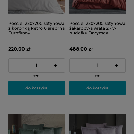
Pościel 220x200 satynowa
Pościel 220x200 satynowa
z koronką Retro 6 srebrna
żakardowa Arata 2 - w
Eurofirany
pudełku Darymex
220,00 zł
488,00 zł
-
+
-
+
szt.
szt.
do koszyka
do koszyka