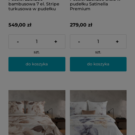
bambusowa 7 el. Stripe
pudełku Satinella
turkusowa w pudełku
Premium
549,00 zł
279,00 zł
-
+
-
+
szt.
szt.
do koszyka
do koszyka