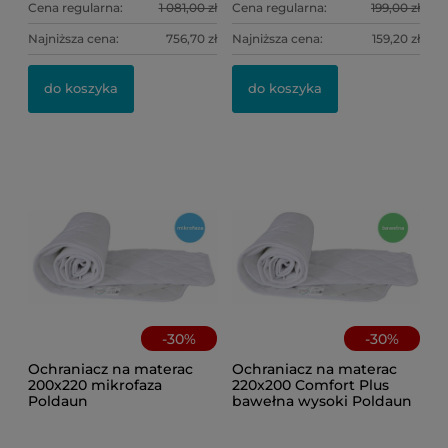
Cena regularna:
1 081,00 zł
Cena regularna:
199,00 zł
Najniższa cena:
756,70 zł
Najniższa cena:
159,20 zł
Po
Po
kw
do koszyka
do koszyka
46
8,
Ce
Na
-
30
%
-
30
%
Ochraniacz na materac
Ochraniacz na materac
200x220 mikrofaza
220x200 Comfort Plus
Poldaun
bawełna wysoki Poldaun