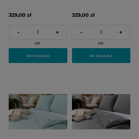
329,00 zł
329,00 zł
-
+
-
+
szt.
szt.
do koszyka
do koszyka