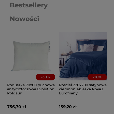
Bestsellery
Nowości
-
30
%
-
20
%
Poduszka 70x80 puchowa
Pościel 220x200 satynowa
antyroztoczowa Evolution
ciemnoniebieska Nova3
Poldaun
Eurofirany
756,70 zł
159,20 zł