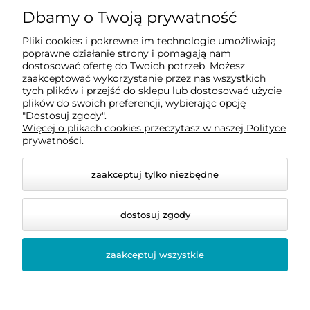
Dbamy o Twoją prywatność
Dostawa i płatności
Pliki cookies i pokrewne im technologie umożliwiają
poprawne działanie strony i pomagają nam
O firmie
dostosować ofertę do Twoich potrzeb. Możesz
zaakceptować wykorzystanie przez nas wszystkich
tych plików i przejść do sklepu lub dostosować użycie
plików do swoich preferencji, wybierając opcję
Obsługiwane metody płatności elektronicznych
"Dostosuj zgody".
Więcej o plikach cookies przeczytasz w naszej Polityce
prywatności.
zaakceptuj tylko niezbędne
dostosuj zgody
zaakceptuj wszystkie
© 2026 bellastoria.pl. Wszelkie prawa zastrzeżone.
Styl graficzny i aplikacje ShopGadget.pl
Sklep
internetowy Shoper Premium