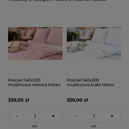
Pościel 140x200
Pościel 140x200
muślinowa różowa Matex
muślinowa biała Matex
329,00 zł
329,00 zł
-
+
-
+
szt.
szt.