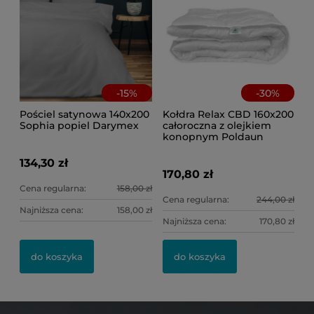
-
15
%
-
30
%
Pościel satynowa 140x200
Kołdra Relax CBD 160x200
Sophia popiel Darymex
całoroczna z olejkiem
konopnym Poldaun
134,30 zł
170,80 zł
Cena regularna:
158,00 zł
Cena regularna:
244,00 zł
Najniższa cena:
158,00 zł
Najniższa cena:
170,80 zł
do koszyka
do koszyka