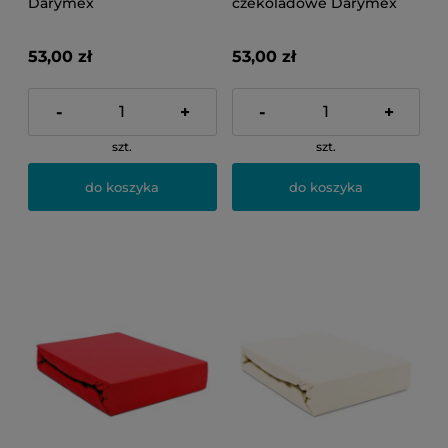
Darymex
czekoladowe Darymex
53,00 zł
53,00 zł
-
+
-
+
szt.
szt.
do koszyka
do koszyka