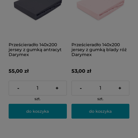
Prześcieradło 140x200
Prześcieradło 140x200
jersey z gumką antracyt
jersey z gumką blady róż
Darymex
Darymex
55,00 zł
53,00 zł
-
+
-
+
szt.
szt.
do koszyka
do koszyka