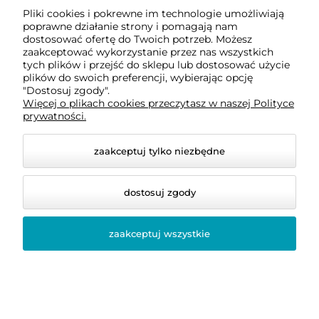
Pliki cookies i pokrewne im technologie umożliwiają
787 787 424
poprawne działanie strony i pomagają nam
dostosować ofertę do Twoich potrzeb. Możesz
kontakt@bellastoria.pl
zaakceptować wykorzystanie przez nas wszystkich
tych plików i przejść do sklepu lub dostosować użycie
plików do swoich preferencji, wybierając opcję
ul. Hajduki 15
"Dostosuj zgody".
41-600 Świętochłowice
Więcej o plikach cookies przeczytasz w naszej Polityce
prywatności.
Moje konto
zaakceptuj tylko niezbędne
Dostawa i płatności
dostosuj zgody
O firmie
zaakceptuj wszystkie
Obsługiwane metody płatności elektronicznych