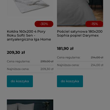
-
30
%
-
15
%
Kołdra 160x200 4 Pory
Pościel satynowa 180x200
Roku Softi Sen -
Sophia popiel Darymex
antyalergiczna Iga Home
181,90 zł
209,30 zł
Cena regularna:
214,00 zł
Cena regularna:
299,00 zł
Najniższa cena:
214,00 zł
Najniższa cena:
209,30 zł
Po
Po
kw
do koszyka
do koszyka
46
8,
Ce
Na