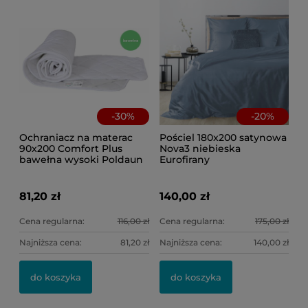
-
30
%
-
20
%
Ochraniacz na materac
Pościel 180x200 satynowa
90x200 Comfort Plus
Nova3 niebieska
bawełna wysoki Poldaun
Eurofirany
81,20 zł
140,00 zł
Cena regularna:
116,00 zł
Cena regularna:
175,00 zł
Najniższa cena:
81,20 zł
Najniższa cena:
140,00 zł
Po
Po
kw
do koszyka
do koszyka
46