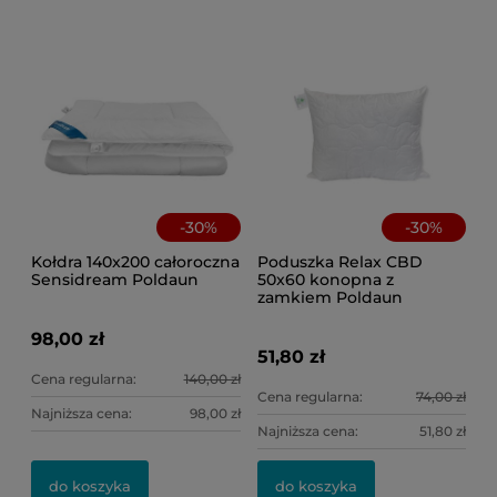
8,
Ce
Na
-
30
%
-
30
%
Kołdra 140x200 całoroczna
Poduszka Relax CBD
Sensidream Poldaun
50x60 konopna z
zamkiem Poldaun
98,00 zł
51,80 zł
Cena regularna:
140,00 zł
Cena regularna:
74,00 zł
Najniższa cena:
98,00 zł
Najniższa cena:
51,80 zł
do koszyka
do koszyka