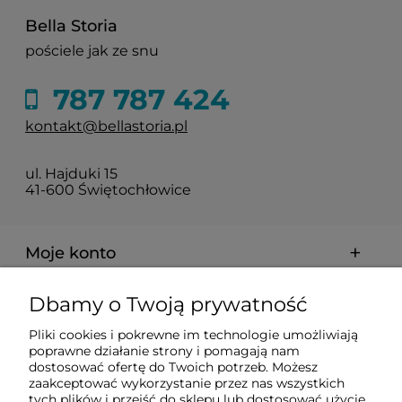
Bella Storia
pościele jak ze snu
787 787 424
kontakt@bellastoria.pl
ul. Hajduki 15
41-600 Świętochłowice
Moje konto
Dbamy o Twoją prywatność
Dostawa i płatności
Pliki cookies i pokrewne im technologie umożliwiają
poprawne działanie strony i pomagają nam
O firmie
dostosować ofertę do Twoich potrzeb. Możesz
zaakceptować wykorzystanie przez nas wszystkich
tych plików i przejść do sklepu lub dostosować użycie