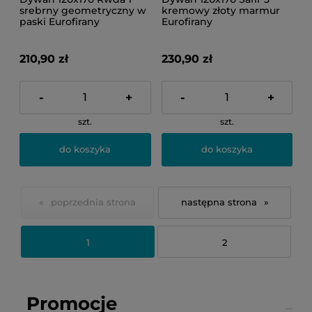
srebrny geometryczny w
kremowy złoty marmur
paski Eurofirany
Eurofirany
210,90 zł
230,90 zł
-
+
-
+
szt.
szt.
do koszyka
do koszyka
«
»
1
2
Promocje