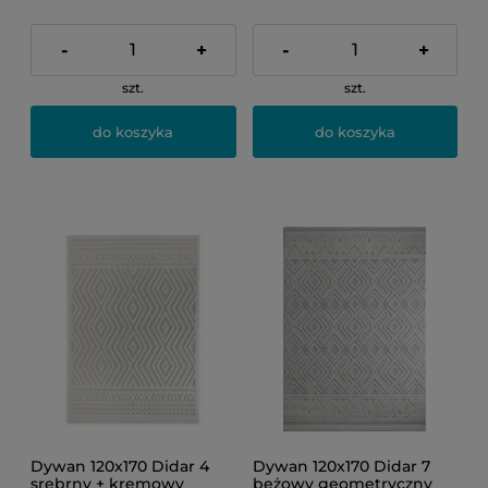
-
+
-
+
szt.
szt.
do koszyka
do koszyka
Dywan 120x170 Didar 4
Dywan 120x170 Didar 7
srebrny + kremowy
beżowy geometryczny