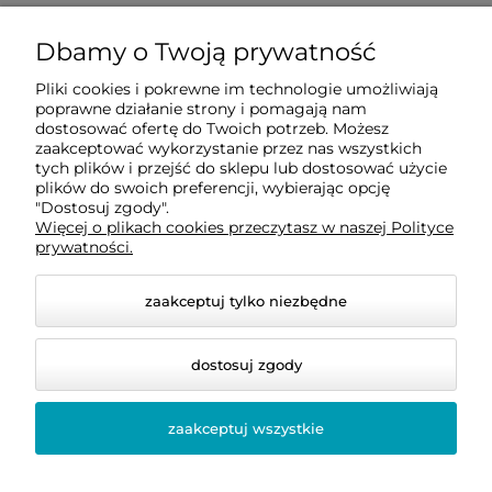
Dbamy o Twoją prywatność
Dostawa i płatności
Pliki cookies i pokrewne im technologie umożliwiają
poprawne działanie strony i pomagają nam
O firmie
dostosować ofertę do Twoich potrzeb. Możesz
zaakceptować wykorzystanie przez nas wszystkich
tych plików i przejść do sklepu lub dostosować użycie
plików do swoich preferencji, wybierając opcję
Obsługiwane metody płatności elektronicznych
"Dostosuj zgody".
Więcej o plikach cookies przeczytasz w naszej Polityce
prywatności.
zaakceptuj tylko niezbędne
dostosuj zgody
zaakceptuj wszystkie
© 2026 bellastoria.pl. Wszelkie prawa zastrzeżone.
Styl graficzny i aplikacje ShopGadget.pl
Sklep
internetowy Shoper Premium