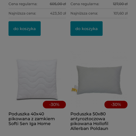
Cena regularna:
605,00 zł
Cena regularna:
127,00 zł
Najniższa cena:
423,50 zł
Najniższa cena:
101,60 zł
Po
Po
do koszyka
do koszyka
kw
46
8,
Ce
Na
-
30
%
-
30
%
Poduszka 40x40
Poduszka 50x80
pikowana z zamkiem
antyroztoczowa
Softi Sen Iga Home
pikowana Hollofil
Allerban Poldaun