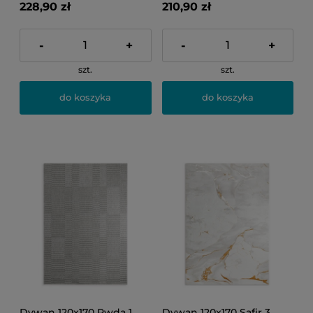
228,90 zł
210,90 zł
-
+
-
+
szt.
szt.
do koszyka
do koszyka
Dywan 120x170 Rwda 1
Dywan 120x170 Safir 3