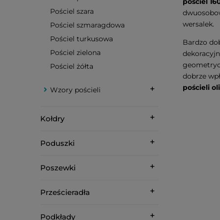
pościel 1
Pościel szara
dwuosobowe
wersalek.
Pościel szmaragdowa
Pościel turkusowa
Bardzo do
Pościel zielona
dekoracyjn
geometrycz
Pościel żółta
dobrze wpł
pościeli 
Wzory pościeli
Kołdry
Poduszki
Poszewki
Prześcieradła
Podkłady