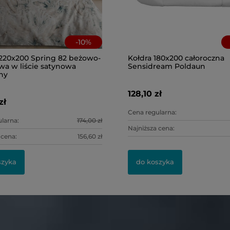
-
10
%
 220x200 Spring 82 beżowo-
Kołdra 180x200 całoroczna
wa w liście satynowa
Sensidream Poldaun
ny
128,10 zł
zł
Cena regularna:
larna:
174,00 zł
Najniższa cena:
 cena:
156,60 zł
szyka
do koszyka