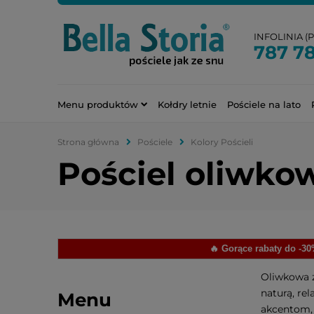
INFOLINIA (PN
787 7
Menu produktów
Kołdry letnie
Pościele na lato
Strona główna
Pościele
Kolory Pościeli
Pościel oliwko
🔥 Gorące rabaty do -3
Oliwkowa zi
naturą, re
Menu
akcentom, 