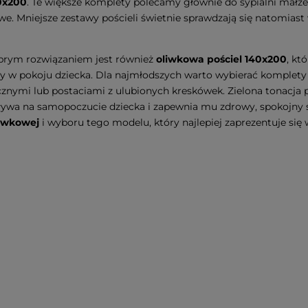
60x200
. Te większe komplety polecamy głównie do sypialni małże
. Mniejsze zestawy pościeli świetnie sprawdzają się natomiast
brym rozwiązaniem jest również
oliwkowa pościel 140x200
, kt
y w pokoju dziecka. Dla najmłodszych warto wybierać komplety
nymi lub postaciami z ulubionych kreskówek. Zielona tonacja poś
ywa na samopoczucie dziecka i zapewnia mu zdrowy, spokojny se
oliwkowej
i wyboru tego modelu, który najlepiej zaprezentuje się