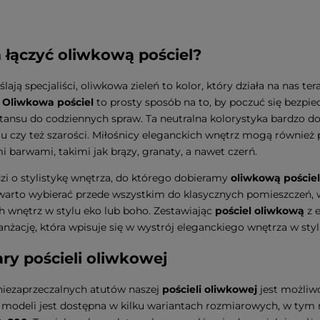
 łączyć oliwkową pościel?
lają specjaliści, oliwkowa zieleń to kolor, który działa na nas ter
.
Oliwkowa pościel
to prosty sposób na to, by poczuć się bezpie
tansu do codziennych spraw. Ta neutralna kolorystyka bardzo 
u czy też szarości. Miłośnicy eleganckich wnętrz mogą również
 barwami, takimi jak brązy, granaty, a nawet czerń.
dzi o stylistykę wnętrza, do którego dobieramy
oliwkową pościel
warto wybierać przede wszystkim do klasycznych pomieszczeń, 
h wnętrz w stylu eko lub boho. Zestawiając
pościel oliwkową
z 
anżację, która wpisuje się w wystrój eleganckiego wnętrza w sty
ry pościeli oliwkowej
iezaprzeczalnych atutów naszej
pościeli oliwkowej
jest możliw
modeli jest dostępna w kilku wariantach rozmiarowych, w tym 