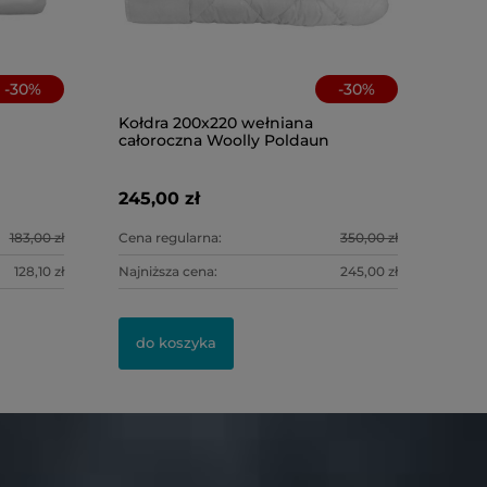
-
30
%
-
30
%
Kołdra 200x220 wełniana
całoroczna Woolly Poldaun
Poszewka 
delikatne
Darymex
245,00 zł
8,00 zł
183,00 zł
Cena regularna:
350,00 zł
128,10 zł
Najniższa cena:
245,00 zł
do kosz
do koszyka