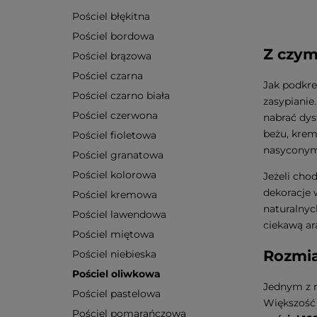
Pościel błękitna
Pościel bordowa
Z czym
Pościel brązowa
Pościel czarna
Jak podkreś
Pościel czarno biała
zasypianie
Pościel czerwona
nabrać dys
beżu, krem
Pościel fioletowa
nasyconymi
Pościel granatowa
Pościel kolorowa
Jeżeli cho
dekoracje 
Pościel kremowa
naturalnyc
Pościel lawendowa
ciekawą ar
Pościel miętowa
Rozmia
Pościel niebieska
Pościel oliwkowa
Jednym z n
Pościel pastelowa
Większość 
Pościel pomarańczowa