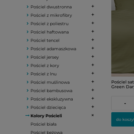
Pościel dwustronna
Pościel z mikrofibry
Pościel z poliestru
Pościel haftowana
Pościel tencel
Pościel adamaszkowa
Pościel jersey
Pościel z kory
Pościel z lnu
Pościel sa
Pościel muślinowa
Green Da
Pościel bambusowa
Pościel ekskluzywna
211,00 zł
-
Pościel dziecięca
Kolory Pościeli
do koszy
Pościel biała
Pościel beżowa