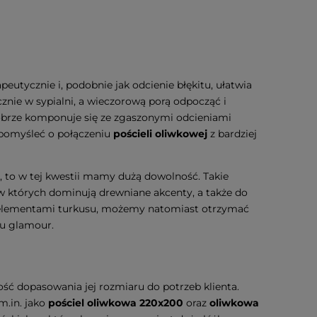
apeutycznie i, podobnie jak odcienie błękitu, ułatwia
cznie w sypialni, a wieczorową porą odpocząć i
dobrze komponuje się ze zgaszonymi odcieniami
 pomyśleć o połączeniu
pościeli oliwkowej
z bardziej
, to w tej kwestii mamy dużą dowolność. Takie
w których dominują drewniane akcenty, a także do
elementami turkusu, możemy natomiast otrzymać
lu glamour.
ość dopasowania jej rozmiaru do potrzeb klienta.
m.in. jako
pościel oliwkowa 220x200
oraz
oliwkowa