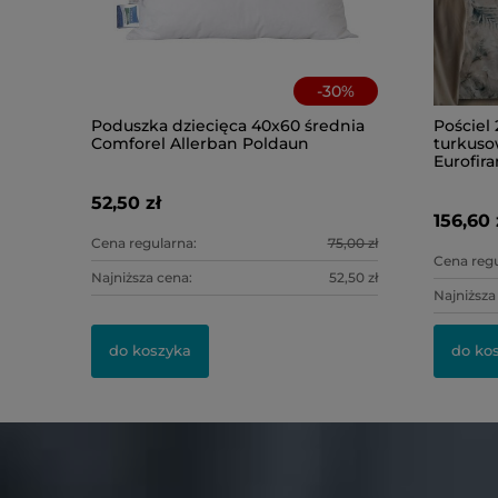
-
30
%
Poduszka dziecięca 40x60 średnia
Pościel
Comforel Allerban Poldaun
turkuso
Eurofira
52,50 zł
156,60 
Cena regularna:
75,00 zł
Cena regu
Najniższa cena:
52,50 zł
Najniższa
do koszyka
do ko