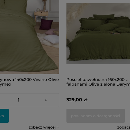
tynowa 140x200 Vivario Olive
Pościel bawełniana 160x200 z
rymex
falbanami Olive zielona Dary
329,00 zł
+
ka
powiadom o dostępności
zobacz więcej
zobacz