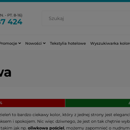
. - PT. 8-16)
87 424
Promocje
Nowości
Tekstylia hotelowe
Wyszukiwarka kolo
wa
0%
eleń to bardzo ciekawy kolor, który z jednej strony jest eleganc
laksem i spokojem. Nic więc dziwnego, że jest on tak chętnie wy
takim jak np.
oliwkowa pościel
, możemy zapomnieć o nudnym i