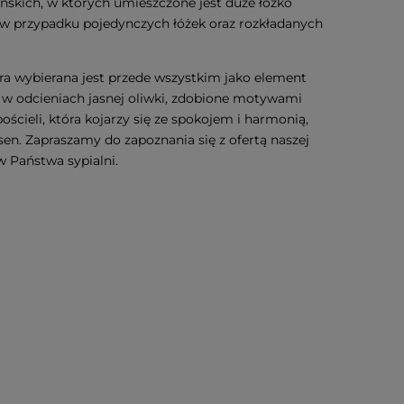
ńskich, w których umieszczone jest duże łóżko
 w przypadku pojedynczych łóżek oraz rozkładanych
óra wybierana jest przede wszystkim jako element
 w odcieniach jasnej oliwki, zdobione motywami
cieli, która kojarzy się ze spokojem i harmonią,
n. Zapraszamy do zapoznania się z ofertą naszej
 w Państwa sypialni.