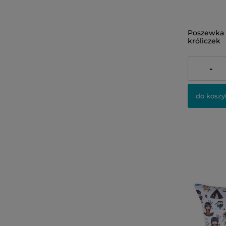
Poszewka 
króliczek
24,00 zł
-
do koszy