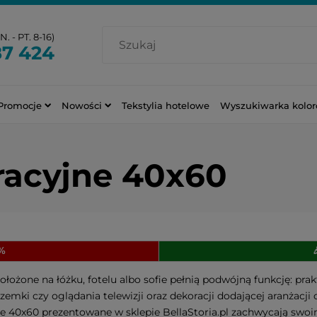
. - PT. 8-16)
87 424
Promocje
Nowości
Tekstylia hotelowe
Wyszukiwarka kolo
racyjne 40x60
0%
ołożone na łóżku, fotelu albo sofie pełnią podwójną funkcję: 
zemki czy oglądania telewizji oraz dekoracji dodającej aranżacj
e 40x60 prezentowane w sklepie BellaStoria.pl zachwycają sw