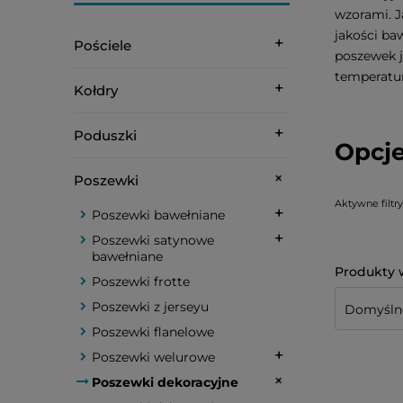
wzorami. J
jakości ba
Pościele
poszewek j
temperatur
Kołdry
Poduszki
Opcje
Poszewki
Aktywne filtry
Poszewki bawełniane
Poszewki satynowe
bawełniane
Poszewki frotte
Poszewki z jerseyu
Poszewki flanelowe
Poszewki welurowe
Poszewki dekoracyjne