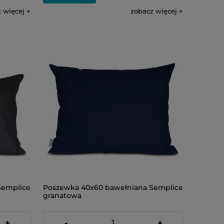
 więcej
zobacz więcej
Semplice
Poszewka 40x60 bawełniana Semplice
granatowa
23,00 zł
+
-
+