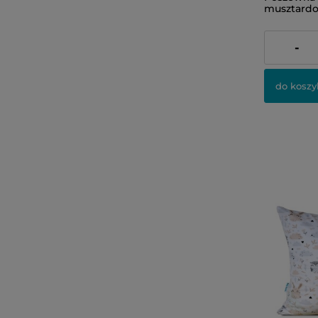
musztard
23,00 zł
-
do koszy