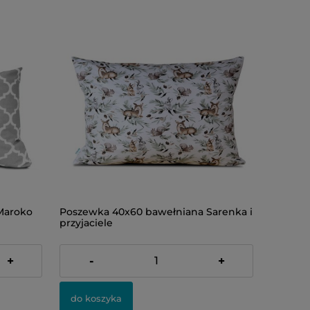
Maroko
Poszewka 40x60 bawełniana Sarenka i
przyjaciele
24,00 zł
+
-
+
do koszyka