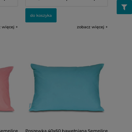
do koszyka
 więcej
zobacz więcej
Semplice
Poszewka 40x60 bawełniana Semplice