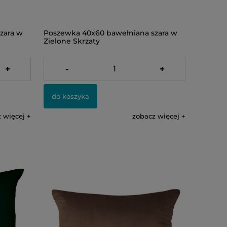
zara w
Poszewka 40x60 bawełniana szara w
Zielone Skrzaty
28,00 zł
+
-
+
do koszyka
 więcej
zobacz więcej