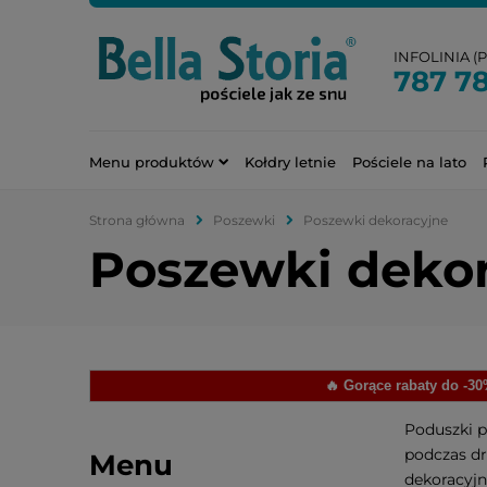
INFOLINIA (PN
787 7
Menu produktów
Kołdry letnie
Pościele na lato
Strona główna
Poszewki
Poszewki dekoracyjne
Poszewki deko
🔥 Gorące rabaty do -3
Poduszki p
podczas dr
Menu
dekoracyjn