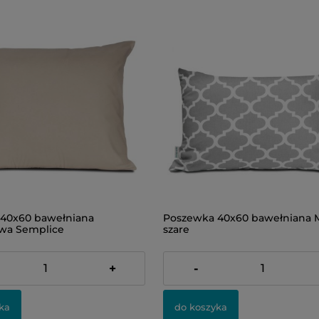
40x60 bawełniana
Poszewka 40x60 bawełniana 
wa Semplice
szare
23,00 zł
+
-
ka
do koszyka