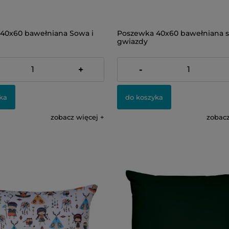
40x60 bawełniana Sowa i
Poszewka 40x60 bawełniana s
gwiazdy
23,00 zł
+
-
ka
do koszyka
zobacz więcej
zobacz