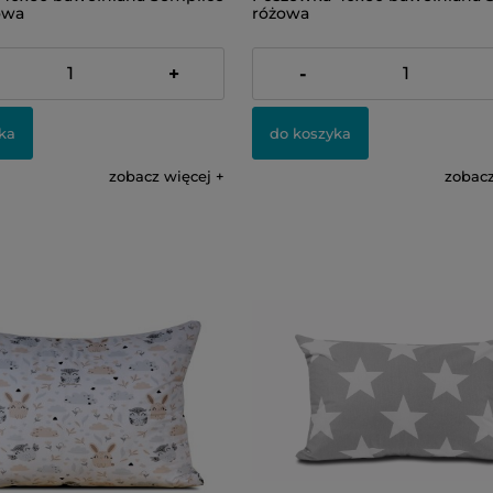
owa
różowa
23,00 zł
+
-
ka
do koszyka
zobacz więcej
zobacz