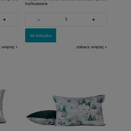
turkusowa
23,00 zł
+
-
+
do koszyka
 więcej
zobacz więcej