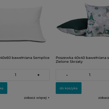
40x60 bawełniana Semplice
Poszewka 40x40 bawełniana s
Zielone Skrzaty
20,00 zł
+
-
ka
do koszyka
zobacz więcej
zobacz