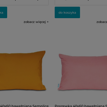
ka
do koszyka
zobacz więcej
zobacz
40x60 bawełniana Semplice
Poszewka 40x60 bawełniana 