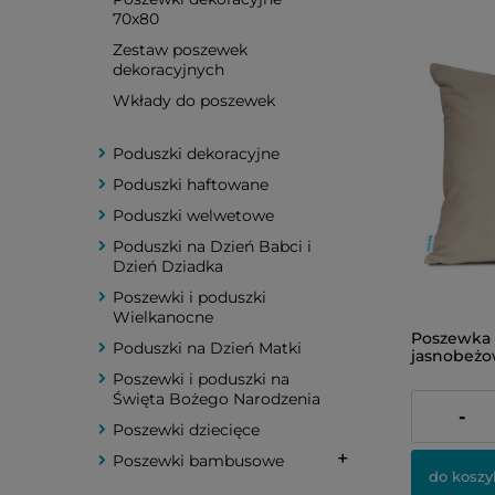
70x80
Zestaw poszewek
dekoracyjnych
Wkłady do poszewek
Poduszki dekoracyjne
Poduszki haftowane
Poduszki welwetowe
Poduszki na Dzień Babci i
Dzień Dziadka
Poszewki i poduszki
Wielkanocne
Poszewka 
Poduszki na Dzień Matki
jasnobeżo
Poszewki i poduszki na
Święta Bożego Narodzenia
23,00 zł
-
Poszewki dziecięce
Poszewki bambusowe
do koszy