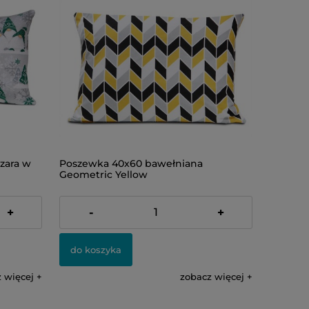
zara w
Poszewka 40x60 bawełniana
Geometric Yellow
27,00 zł
+
-
+
do koszyka
 więcej
zobacz więcej