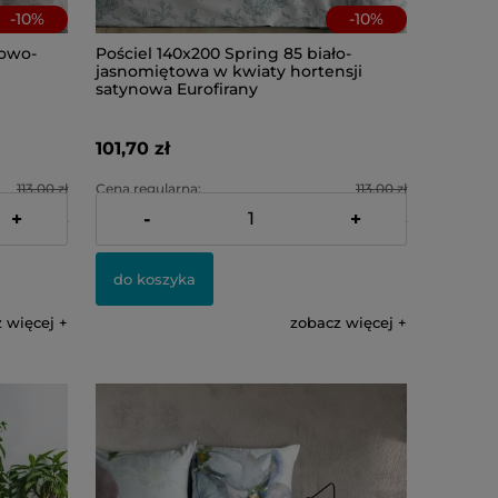
-
10
%
-
10
%
żowo-
Pościel 140x200 Spring 85 biało-
jasnomiętowa w kwiaty hortensji
satynowa Eurofirany
101,70 zł
113,00 zł
Cena regularna:
113,00 zł
+
-
+
101,70 zł
Najniższa cena:
101,70 zł
do koszyka
 więcej
zobacz więcej