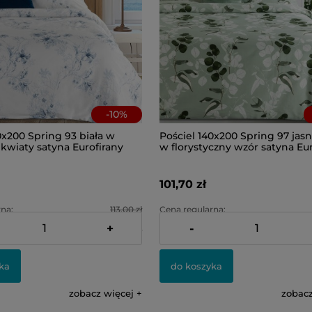
-
10
%
0x200 Spring 93 biała w
Pościel 140x200 Spring 97 jas
kwiaty satyna Eurofirany
w florystyczny wzór satyna Eur
101,70 zł
na:
113,00 zł
Cena regularna:
+
-
na:
101,70 zł
Najniższa cena:
ka
do koszyka
zobacz więcej
zobacz