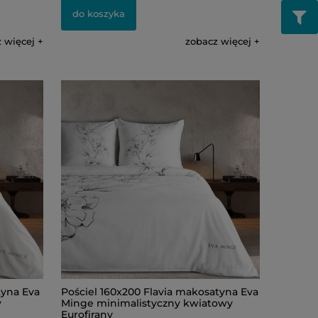
do koszyka
 więcej
zobacz więcej
tyna Eva
Pościel 160x200 Flavia makosatyna Eva
y
Minge minimalistyczny kwiatowy
Eurofirany