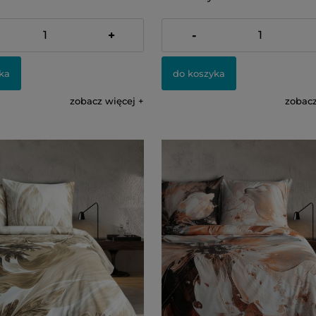
309,00 zł
+
-
ka
do koszyka
zobacz więcej
zobacz