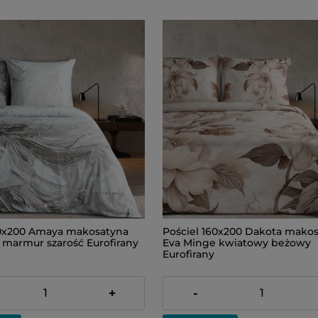
60x200 Amaya makosatyna
Pościel 160x200 Dakota mako
 marmur szarość Eurofirany
Eva Minge kwiatowy beżowy
Eurofirany
309,00 zł
+
-