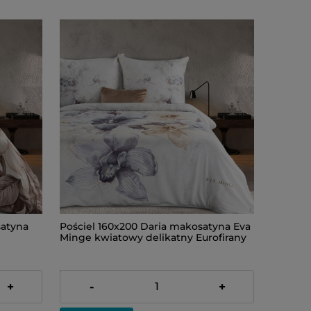
satyna
Pościel 160x200 Daria makosatyna Eva
Minge kwiatowy delikatny Eurofirany
309,00 zł
+
-
+