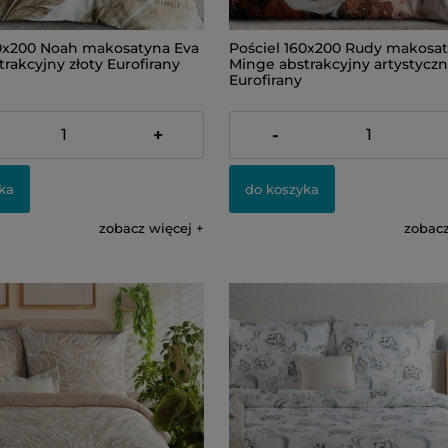
60x200 Noah makosatyna Eva
Pościel 160x200 Rudy makosa
rakcyjny złoty Eurofirany
Minge abstrakcyjny artystycz
Eurofirany
309,00 zł
+
-
ka
do koszyka
zobacz więcej
zobacz