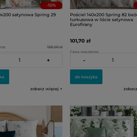
-
10
%
40x200 satynowa Spring 29
Pościel 140x200 Spring 82 be
turkusowa w liście satynowa
Eurofirany
101,70 zł
na:
138,00 zł
Cena regularna:
na:
96,60 zł
+
-
Najniższa cena:
ka
do koszyka
zobacz więcej
zobacz