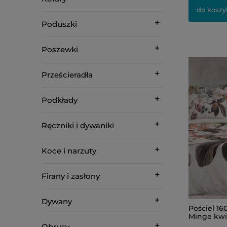
do koszy
Poduszki
Poszewki
Prześcieradła
Podkłady
Ręczniki i dywaniki
Koce i narzuty
Firany i zasłony
Dywany
Pościel 1
Minge kwi
Obrusy