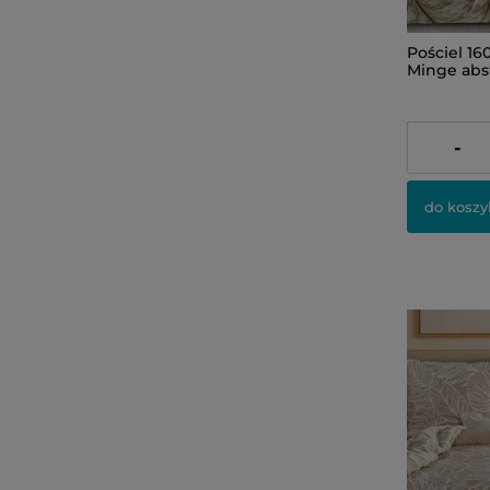
Pościel 1
Minge abst
309,00 zł
-
do koszy