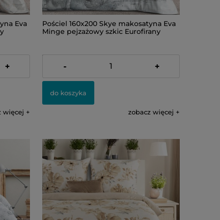
tyna Eva
Pościel 160x200 Skye makosatyna Eva
ny
Minge pejzażowy szkic Eurofirany
309,00 zł
+
-
+
do koszyka
 więcej
zobacz więcej