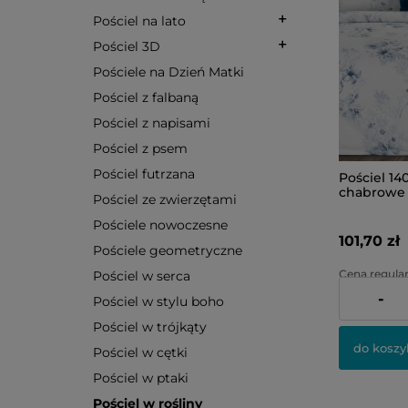
Pościel na lato
Pościel 3D
Pościele na Dzień Matki
Pościel z falbaną
Pościel z napisami
Pościel z psem
Pościel futrzana
Pościel 14
chabrowe 
Pościel ze zwierzętami
Pościele nowoczesne
101,70 zł
Pościele geometryczne
Cena regular
Pościel w serca
-
Pościel w stylu boho
Najniższa ce
Pościel w trójkąty
do koszy
Pościel w cętki
Pościel w ptaki
Pościel w rośliny