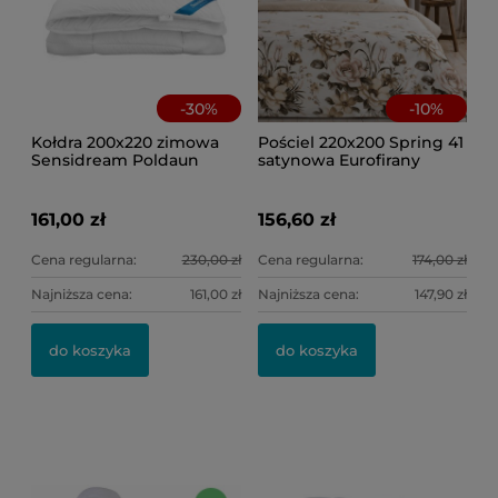
-
30
%
-
10
%
Kołdra 200x220 zimowa
Pościel 220x200 Spring 41
Sensidream Poldaun
satynowa Eurofirany
161,00 zł
156,60 zł
Cena regularna:
230,00 zł
Cena regularna:
174,00 zł
Najniższa cena:
161,00 zł
Najniższa cena:
147,90 zł
Po
Po
do koszyka
do koszyka
kw
46
8,
Ce
Na