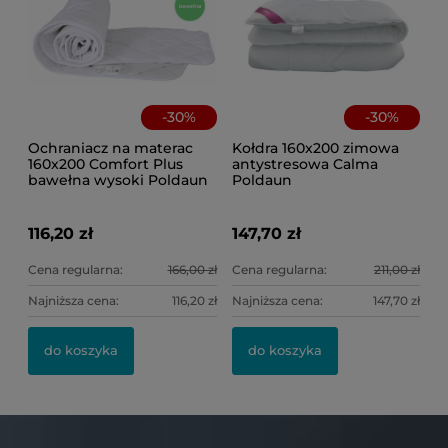
-
30
%
-
30
%
Ochraniacz na materac
Kołdra 160x200 zimowa
160x200 Comfort Plus
antystresowa Calma
bawełna wysoki Poldaun
Poldaun
116,20 zł
147,70 zł
Cena regularna:
166,00 zł
Cena regularna:
211,00 zł
Najniższa cena:
116,20 zł
Najniższa cena:
147,70 zł
do koszyka
do koszyka