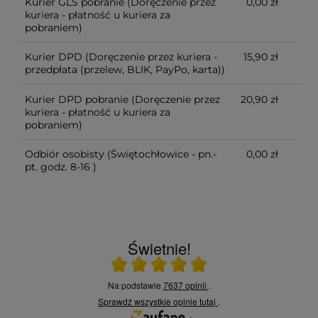
Kurier GLS pobranie
(Doręczenie przez
0,00 zł
kuriera - płatność u kuriera za
pobraniem)
Kurier DPD
(Doręczenie przez kuriera -
15,90 zł
przedpłata (przelew, BLIK, PayPo, karta))
Kurier DPD pobranie
(Doręczenie przez
20,90 zł
kuriera - płatność u kuriera za
pobraniem)
Odbiór osobisty
(Świętochłowice - pn.-
0,00 zł
pt. godz. 8-16 )
Świetnie!
Ocena średnia 5 na 5
Na podstawie
7637 opinii
.
Sprawdź wszystkie opinie
tutaj
.