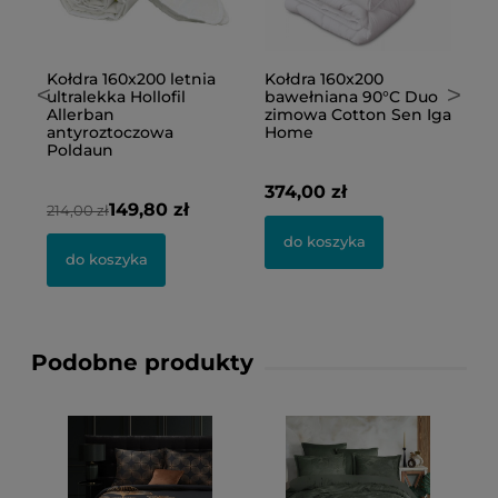
Kołdra 160x200 letnia
Kołdra 160x200
K
<
>
ultralekka Hollofil
bawełniana 90°C Duo
c
Allerban
zimowa Cotton Sen Iga
b
antyroztoczowa
Home
a
Poldaun
P
374,00 zł
149,80 zł
214,00 zł
27
do koszyka
do koszyka
Podobne produkty