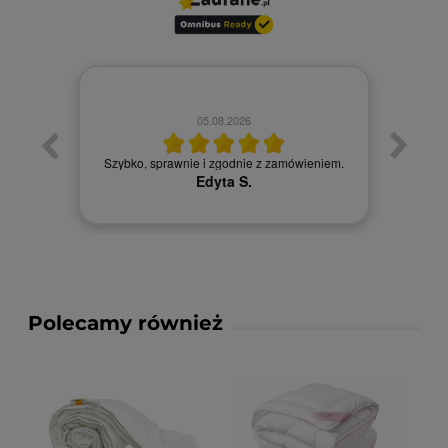
05.08.2026
zybka
Szybko, sprawnie i zgodnie z zamówieniem.
Zam
Edyta S.
Polecamy również