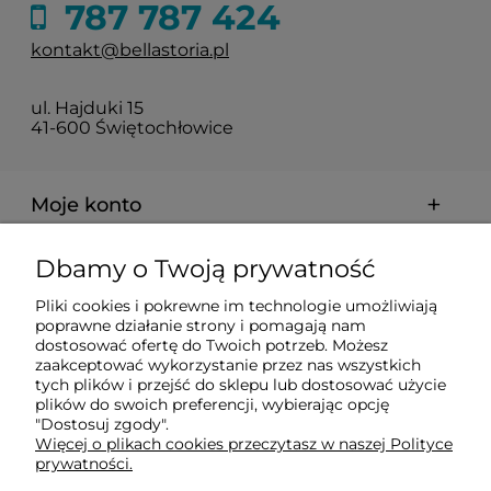
787 787 424
kontakt@bellastoria.pl
ul. Hajduki 15
41-600 Świętochłowice
Moje konto
Dbamy o Twoją prywatność
Dostawa i płatności
Pliki cookies i pokrewne im technologie umożliwiają
poprawne działanie strony i pomagają nam
O firmie
dostosować ofertę do Twoich potrzeb. Możesz
zaakceptować wykorzystanie przez nas wszystkich
tych plików i przejść do sklepu lub dostosować użycie
plików do swoich preferencji, wybierając opcję
Obsługiwane metody płatności elektronicznych
"Dostosuj zgody".
Więcej o plikach cookies przeczytasz w naszej Polityce
prywatności.