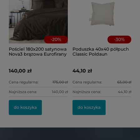
-
20
%
-
30
%
Pościel 180x200 satynowa
Poduszka 40x40 półpuch
Nova3 brązowa Eurofirany
Classic Poldaun
140,00 zł
44,10 zł
Cena regularna:
175,00 zł
Cena regularna:
63,00 zł
Najniższa cena:
140,00 zł
Najniższa cena:
44,10 zł
do koszyka
do koszyka