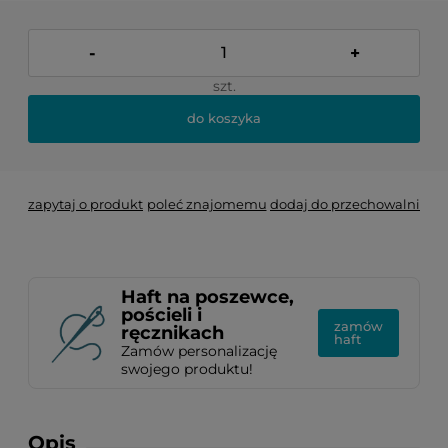
-
+
szt.
do koszyka
zapytaj o produkt
poleć znajomemu
dodaj do przechowalni
Haft na poszewce,
pościeli i
zamów
ręcznikach
haft
Zamów personalizację
swojego produktu!
Opis