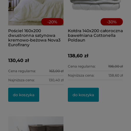
-
20
%
-
30
%
Pościel 160x200
Kołdra 140x200 całoroczna
dwustronna satynowa
bawełniana Cottonella
kremowo-beżowa Nova3
Poldaun
Eurofirany
138,60 zł
130,40 zł
Cena regularna:
198,00 zł
Cena regularna:
163,00 zł
Najniższa cena:
138,60 zł
Najniższa cena:
130,40 zł
do koszyka
do koszyka