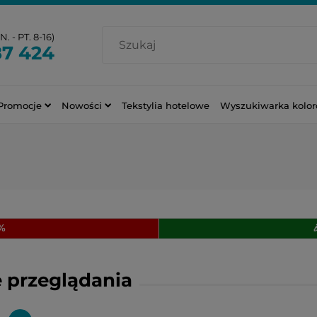
. - PT. 8-16)
87 424
Promocje
Nowości
Tekstylia hotelowe
Wyszukiwarka kolo
0%
 przeglądania