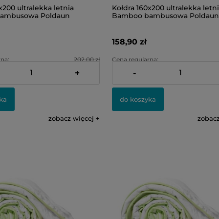
x200 ultralekka letnia
Kołdra 160x200 ultralekka letn
ambusowa Poldaun
Bamboo bambusowa Poldaun
158,90 zł
na:
202,00 zł
Cena regularna:
+
-
na:
141,40 zł
Najniższa cena:
ka
do koszyka
zobacz więcej
zobacz