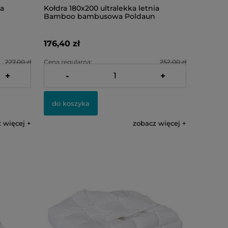
ia
Kołdra 180x200 ultralekka letnia
Bamboo bambusowa Poldaun
176,40 zł
227,00 zł
Cena regularna:
252,00 zł
+
-
+
158,90 zł
Najniższa cena:
176,40 zł
do koszyka
 więcej
zobacz więcej