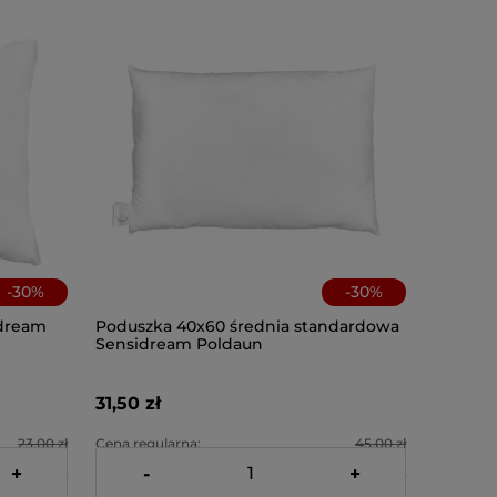
-
30
%
-
30
%
idream
Poduszka 40x60 średnia standardowa
Sensidream Poldaun
31,50 zł
23,00 zł
Cena regularna:
45,00 zł
+
-
+
16,10 zł
Najniższa cena:
31,50 zł