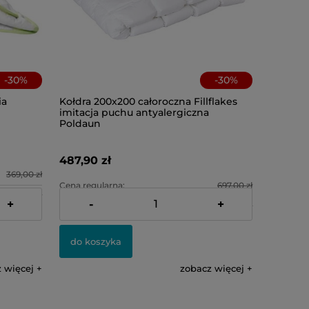
-
30
%
-
30
%
ia
Kołdra 200x200 całoroczna Fillflakes
imitacja puchu antyalergiczna
Poldaun
487,90 zł
369,00 zł
Cena regularna:
697,00 zł
258,30 zł
+
-
+
Najniższa cena:
487,90 zł
do koszyka
 więcej
zobacz więcej