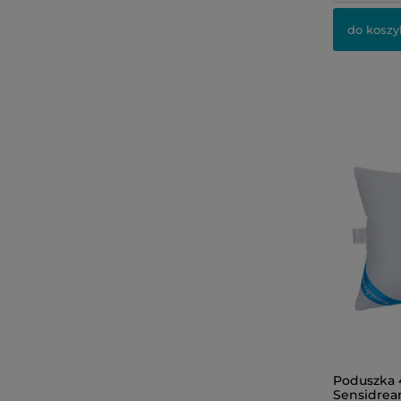
do koszy
Poduszka 
Sensidrea