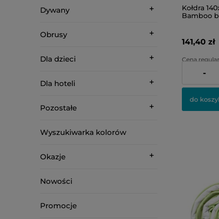
Kołdra 140
Dywany
Bamboo b
Obrusy
141,40 zł
Dla dzieci
Cena regular
-
Najniższa ce
Dla hoteli
do koszy
Pozostałe
Wyszukiwarka kolorów
Okazje
Nowości
Promocje