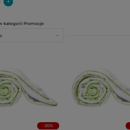
+
:
Promocje
-
30
%