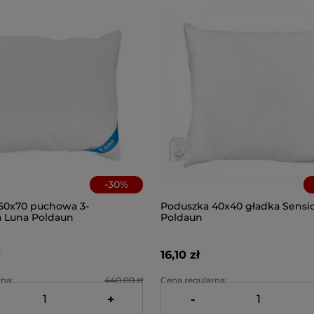
-
30
%
50x70 puchowa 3-
Poduszka 40x40 gładka Sens
 Luna Poldaun
Poldaun
16,10 zł
na:
440,00 zł
Cena regularna:
+
-
na:
308,00 zł
Najniższa cena: