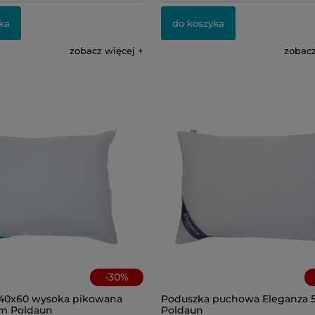
ka
do koszyka
zobacz więcej
zobacz
-
30
%
40x60 wysoka pikowana
Poduszka puchowa Eleganza 
m Poldaun
Poldaun