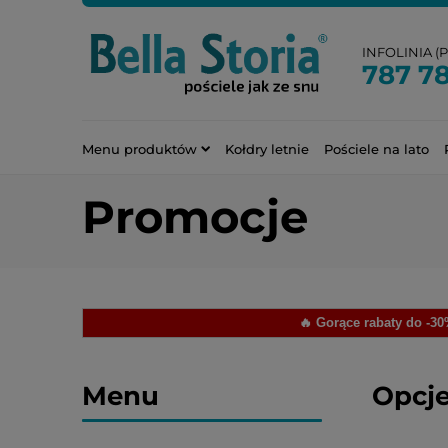
INFOLINIA (PN
787 7
Menu produktów
Kołdry letnie
Pościele na lato
Promocje
🔥 Gorące rabaty do -3
Menu
Opcje