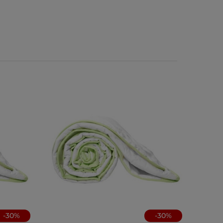
-
30
%
-
30
%