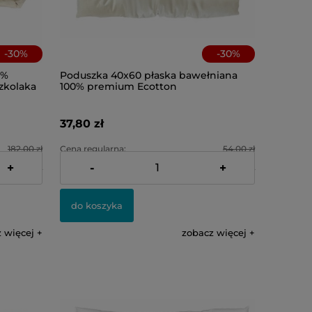
-
30
%
-
30
%
0%
Poduszka 40x60 płaska bawełniana
zkolaka
100% premium Ecotton
37,80 zł
182,00 zł
Cena regularna:
54,00 zł
+
-
+
127,40 zł
Najniższa cena:
37,80 zł
do koszyka
 więcej
zobacz więcej