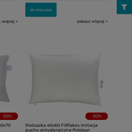
do koszyka
 więcej
zobacz więcej
-
30
%
-
30
%
50x70
Poduszka 40x60 Fillflakes imitacja
puchu antyalergiczna Poldaun