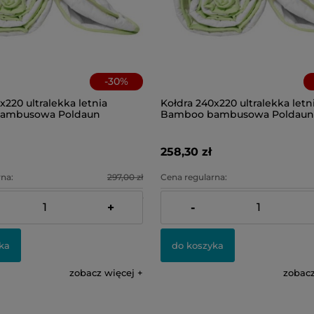
-
30
%
x220 ultralekka letnia
Kołdra 240x220 ultralekka letn
ambusowa Poldaun
Bamboo bambusowa Poldaun
258,30 zł
na:
297,00 zł
Cena regularna:
na:
207,90 zł
Najniższa cena:
+
-
ka
do koszyka
zobacz więcej
zobacz