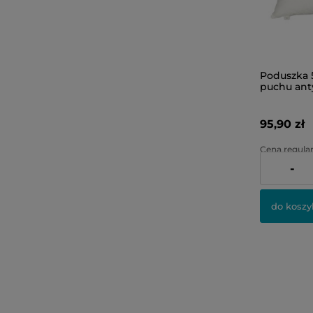
Poduszka 5
puchu ant
95,90 zł
Cena regular
-
Najniższa ce
do koszy