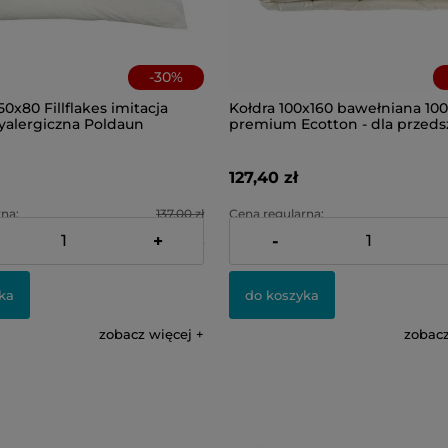
-
30
%
0x80 Fillflakes imitacja
Kołdra 100x160 bawełniana 10
yalergiczna Poldaun
premium Ecotton - dla przeds
127,40 zł
na:
137,00 zł
Cena regularna:
+
-
na:
95,90 zł
Najniższa cena:
ka
do koszyka
zobacz więcej
zobacz