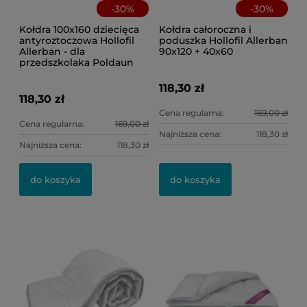
-
30
%
-
30
%
Kołdra 100x160 dziecięca
Kołdra całoroczna i
antyroztoczowa Hollofil
poduszka Hollofil Allerban
Allerban - dla
90x120 + 40x60
przedszkolaka Poldaun
118,30 zł
118,30 zł
Cena regularna:
169,00 zł
Cena regularna:
169,00 zł
Najniższa cena:
118,30 zł
Najniższa cena:
118,30 zł
do koszyka
do koszyka