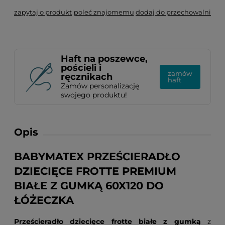
zapytaj o produkt
poleć znajomemu
dodaj do przechowalni
Haft na poszewce,
pościeli i
zamów
ręcznikach
haft
Zamów personalizację
swojego produktu!
Opis
BABYMATEX PRZEŚCIERADŁO
DZIECIĘCE FROTTE PREMIUM
BIAŁE Z GUMKĄ 60X120 DO
ŁÓŻECZKA
Prześcieradło dziecięce frotte białe z gumką
z