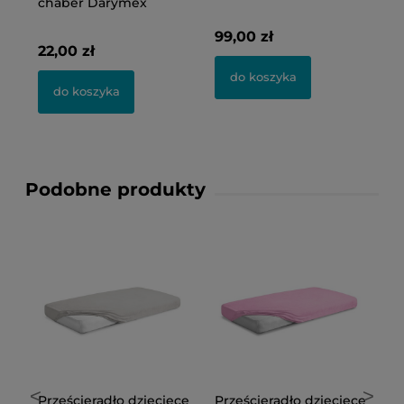
turkusowe Semplice
higieniczny Matex
o
P
58,00 zł
59,00 zł
24
do koszyka
do koszyka
Podobne produkty
<
>
ęce
Prześcieradło dziecięce
Prześcieradło dziecięce
P