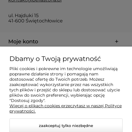
ul. Hajduki 15
41-600 Świętochłowice
Moje konto
Dbamy o Twoją prywatność
Dostawa i płatności
Pliki cookies i pokrewne im technologie umożliwiają
poprawne działanie strony i pomagają nam
O firmie
dostosować ofertę do Twoich potrzeb. Możesz
zaakceptować wykorzystanie przez nas wszystkich
tych plików i przejść do sklepu lub dostosować użycie
plików do swoich preferencji, wybierając opcję
Obsługiwane metody płatności elektronicznych
"Dostosuj zgody".
Więcej o plikach cookies przeczytasz w naszej Polityce
prywatności.
zaakceptuj tylko niezbędne