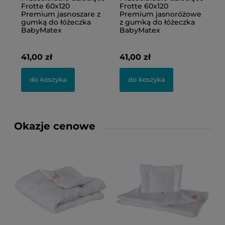
Frotte 60x120
Frotte 60x120
F
we
Premium ciemny
Premium seledynowe
a
krem z gumką do
z gumką do łóżeczka
łóżeczka BabyMatex
BabyMatex
41,00 zł
41,00 zł
do koszyka
do koszyka
Okazje cenowe