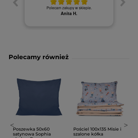
Towa
. Ceny
Polecam zakupy w sklepie.
Anita H.
Polecamy również
<
>
i
Prześcieradło bawełna
Podkład 80x200 frotte
K
160x260 bez gumki
oddychający
1