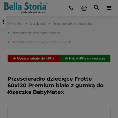
Dla dzieci
Prześcieradła do łóżeczka
Prześcieradła dziecięce z frotte
Prześcieradła dziecięce z frotte 60x120
🔥 Gorące rabaty do -30%
🎉 Rabat 40% na wakacje
Prześcieradło dziecięce Frotte
60x120 Premium białe z gumką do
łóżeczka BabyMatex