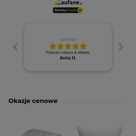
06.08.2026
Towa
. Ceny
Polecam zakupy w sklepie.
Anita H.
Okazje cenowe