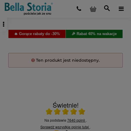
🔥 Gorące rabaty do -30%
🎉 Rabat 40% na wakacje
Ten produkt jest niedostępny.
Świetnie!
Ocena średnia 5 na 5
Na podstawie
7640 opinii
.
Sprawdź wszystkie opinie
tutaj
.