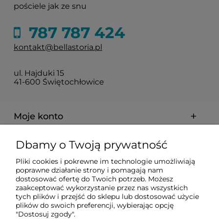
pościele jak ze snu
787 787 424
kontakt@bellastoria.pl
ul. Hajduki 15
41-600 Świętochłowice
Moje konto
Dbamy o Twoją prywatność
Dostawa i płatności
Pliki cookies i pokrewne im technologie umożliwiają
poprawne działanie strony i pomagają nam
O firmie
dostosować ofertę do Twoich potrzeb. Możesz
zaakceptować wykorzystanie przez nas wszystkich
tych plików i przejść do sklepu lub dostosować użycie
plików do swoich preferencji, wybierając opcję
Obsługiwane metody płatności elektronicznych
"Dostosuj zgody".