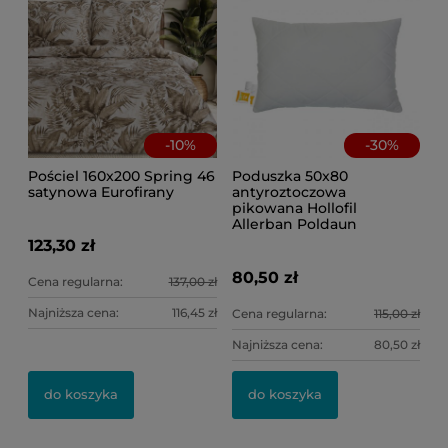
-
10
%
-
30
%
Pościel 160x200 Spring 46
Poduszka 50x80
satynowa Eurofirany
antyroztoczowa
pikowana Hollofil
Allerban Poldaun
123,30 zł
80,50 zł
Cena regularna:
137,00 zł
Najniższa cena:
116,45 zł
Cena regularna:
115,00 zł
Najniższa cena:
80,50 zł
do koszyka
do koszyka