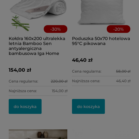
-
30
%
-
20
%
Kołdra 160x200 ultralekka
Poduszka 50x70 hotelowa
letnia Bamboo Sen
95°C pikowana
antyalergiczna
bambusowa Iga Home
46,40 zł
154,00 zł
Cena regularna:
58,00 zł
Najniższa cena:
46,40 zł
Cena regularna:
220,00 zł
Najniższa cena:
154,00 zł
do koszyka
do koszyka