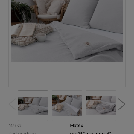
Marka:
Matex
Kod produktu:
mx-160-psc-mus-42