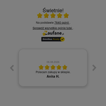
Świetnie!
Ocena średnia 5 na 5
Na podstawie
7640 opinii
.
Sprawdź wszystkie opinie
tutaj
.
06.08.2026
Towa
. Ceny
Polecam zakupy w sklepie.
Anita H.