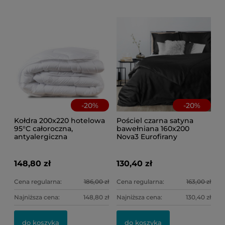
-
20
%
-
20
%
Kołdra 200x220 hotelowa
Pościel czarna satyna
95°C całoroczna,
bawełniana 160x200
antyalergiczna
Nova3 Eurofirany
148,80 zł
130,40 zł
Cena regularna:
186,00 zł
Cena regularna:
163,00 zł
Najniższa cena:
148,80 zł
Najniższa cena:
130,40 zł
do koszyka
do koszyka