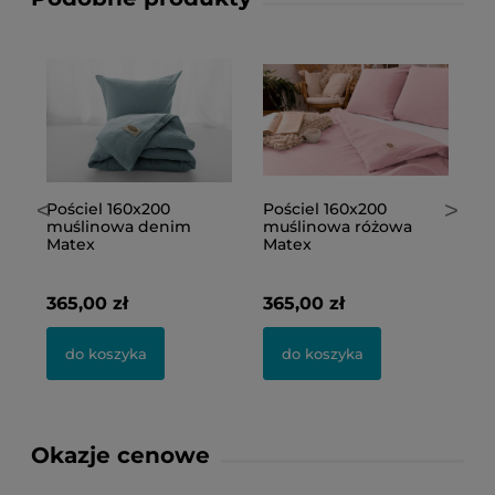
<
>
Pościel 160x200
Pościel 160x200
P
muślinowa
muślinowa
m
ciemnobeżowa Matex
jasnobeżowa Matex
3
365,00 zł
365,00 zł
do koszyka
do koszyka
Okazje cenowe