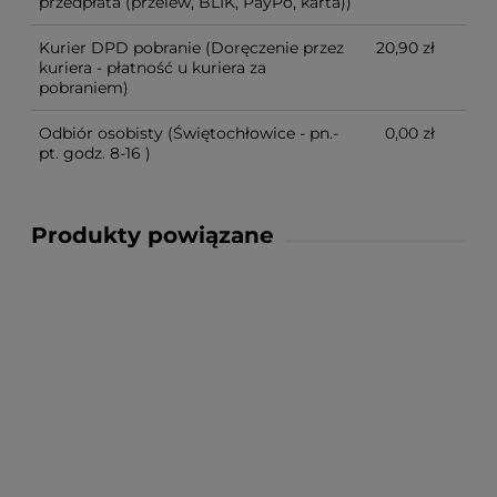
przedpłata (przelew, BLIK, PayPo, karta))
Kurier DPD pobranie
(Doręczenie przez
20,90 zł
kuriera - płatność u kuriera za
pobraniem)
Odbiór osobisty
(Świętochłowice - pn.-
0,00 zł
pt. godz. 8-16 )
Produkty powiązane