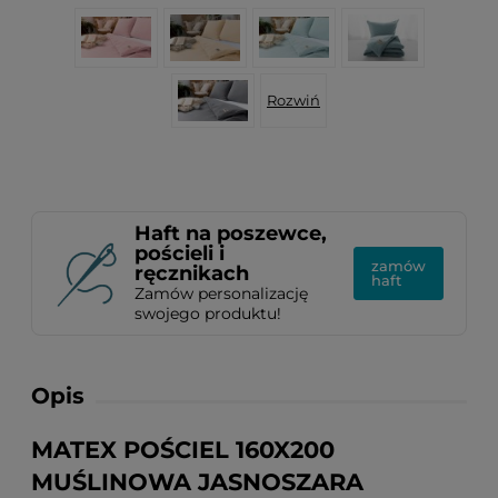
Rozwiń
Haft na poszewce,
pościeli i
zamów
ręcznikach
haft
Zamów personalizację
swojego produktu!
Opis
MATEX POŚCIEL 160X200
MUŚLINOWA JASNOSZARA