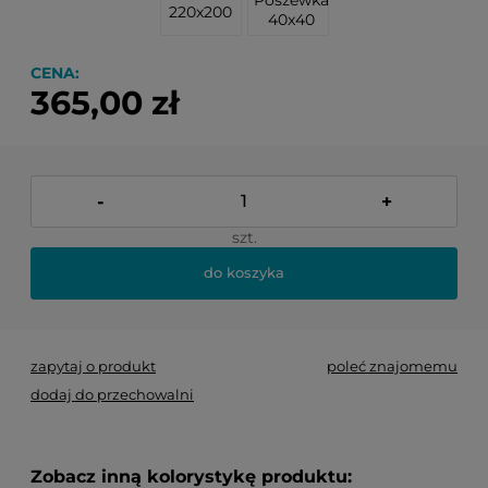
220x200
40x40
CENA:
365,00 zł
-
+
szt.
do koszyka
zapytaj o produkt
poleć znajomemu
dodaj do przechowalni
Zobacz inną kolorystykę produktu: