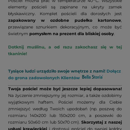
Pościel można prać w temperaturze 40
C. Wszystkie
elementy pościeli są zapinane na ukryty zamek
błyskawiczny. Komplet pościeli dla dorosłych jest
zapakowany w ozdobne pudełko kartonowe
,
przewiązane sznurkiem dekoracyjnym, co może być
świetnym
pomysłem na prezent dla bliskiej osoby
.
Dotknij muślinu, a od razu zakochasz się w tej
tkaninie!
Tysiące ludzi urządziło swoje wnętrze z nami!
Dołącz
do grona zadowolonych Klientów
Twoja pościel może być jeszcze lepiej dopasowana!
Na życzenie zmniejszymy jej rozmiar, a także ozdobimy
wyjątkowym haftem. Pościel możemy dla Ciebie
zmniejszyć według Twoich upodobań (np. poszwę do
rozmiaru 140x200 lub 150x200 cm, a poszewki do
rozmiaru 50x60 cm lub 50x70 cm).
Skorzystaj z naszej
usługi krawieckiej
i dostosuj pościel do swojej kołdry