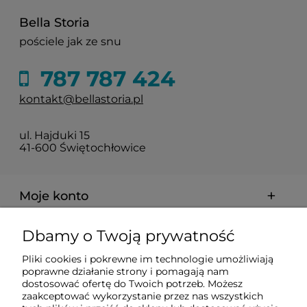
Bella Storia
pościele jak ze snu
787 787 424
kontakt@bellastoria.pl
ul. Hajduki 15
41-600 Świętochłowice
Moje konto
Dbamy o Twoją prywatność
Dostawa i płatności
Pliki cookies i pokrewne im technologie umożliwiają
poprawne działanie strony i pomagają nam
O firmie
dostosować ofertę do Twoich potrzeb. Możesz
zaakceptować wykorzystanie przez nas wszystkich