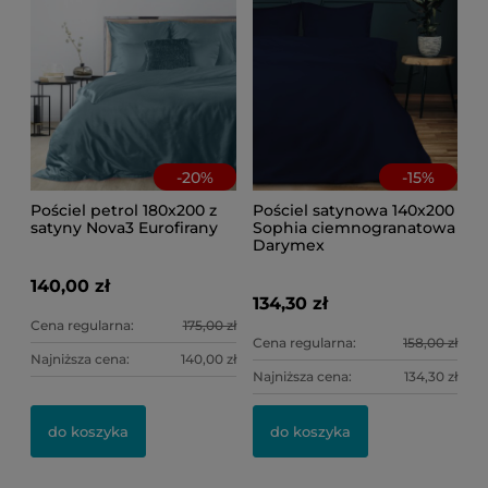
-
20
%
-
15
%
Pościel petrol 180x200 z
Pościel satynowa 140x200
satyny Nova3 Eurofirany
Sophia ciemnogranatowa
Darymex
140,00 zł
134,30 zł
Cena regularna:
175,00 zł
Cena regularna:
158,00 zł
Najniższa cena:
140,00 zł
Najniższa cena:
134,30 zł
do koszyka
do koszyka