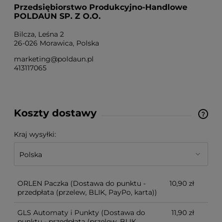
Przedsiębiorstwo Produkcyjno-Handlowe
POLDAUN SP. Z O.O.
Bilcza, Leśna 2
26-026 Morawica, Polska
marketing@poldaun.pl
413117065
Koszty dostawy
Cena nie zawiera ewentualnych kosztów płatności
Kraj wysyłki:
ORLEN Paczka
(Dostawa do punktu -
10,90 zł
przedpłata (przelew, BLIK, PayPo, karta))
GLS Automaty i Punkty
(Dostawa do
11,90 zł
punktu - przedpłata (przelew, BLIK,