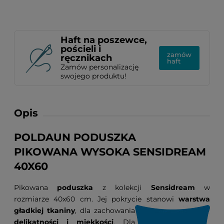
Haft na poszewce,
pościeli i
zamów
ręcznikach
haft
Zamów personalizację
swojego produktu!
Opis
POLDAUN PODUSZKA
PIKOWANA WYSOKA SENSIDREAM
40X60
Pikowana
poduszka
z kolekcji
Sensidream
w
rozmiarze 40x60 cm. Jej pokrycie stanowi
warstwa
gładkiej
tkaniny
, dla zachowania
delikatności i miękkości
. Dla