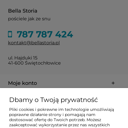
Bella Storia
pościele jak ze snu
787 787 424
kontakt@bellastoria.pl
ul. Hajduki 15
41-600 Świętochłowice
Moje konto
Dbamy o Twoją prywatność
Dostawa i płatności
Pliki cookies i pokrewne im technologie umożliwiają
poprawne działanie strony i pomagają nam
O firmie
dostosować ofertę do Twoich potrzeb. Możesz
zaakceptować wykorzystanie przez nas wszystkich