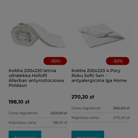
-
30
%
-
30
%
Kołdra 200x220 letnia
Kołdra 200x220 4 Pory
ultralekka Hollofil
Roku Softi Sen -
Allerban antyroztoczowa
antyalergiczna Iga Home
Poldaun
270,20 zł
198,10 zł
Cena regularna:
386,00 zł
Cena regularna:
283,00 zł
Najniższa cena:
270,20 zł
Najniższa cena:
198,10 zł
do koszyka
do koszyka