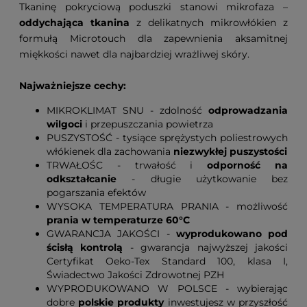
Tkaninę pokryciową poduszki stanowi mikrofaza –
oddychająca tkanina
z delikatnych mikrowłókien z
formułą Microtouch dla zapewnienia aksamitnej
miękkości nawet dla najbardziej wrażliwej skóry.
Najważniejsze cechy:
MIKROKLIMAT SNU - zdolność
odprowadzania
wilgoci
i przepuszczania powietrza
PUSZYSTOŚĆ - tysiące sprężystych poliestrowych
włókienek dla zachowania
niezwykłej puszystości
TRWAŁOŚC - trwałość i
odporność na
odkształcanie
- długie użytkowanie bez
pogarszania efektów
WYSOKA TEMPERATURA PRANIA - możliwość
prania w temperaturze 60°C
GWARANCJA JAKOŚCI -
wyprodukowano pod
ścisłą kontrolą
- gwarancja najwyższej jakości
Certyfikat Oeko-Tex Standard 100, klasa I,
Świadectwo Jakości Zdrowotnej PZH
WYPRODUKOWANO W POLSCE - wybierając
dobre
polskie produkty
inwestujesz w przyszłość