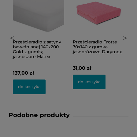
<
>
Prześcieradło z satyny
Prześcieradło Frotte
R
bawełnianej 140x200
70x140 z gumką
gr
Gold z gumką
jasnoróżowe Darymex
b
jasnoszare Matex
D
31,00 zł
137,00 zł
5
do koszyka
do koszyka
Podobne produkty