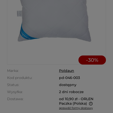
-
30
%
Marka:
Poldaun
Kod produktu:
pd-046-003
Status:
dostępny
Wysyłka:
2 dni robocze
Dostawa:
od 10,90 zł
- ORLEN
Paczka
(Polska)
sprawdź formy dostawy
Cena nie zawiera ewentualnych kosztów płatności