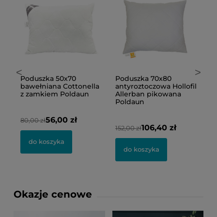
<
>
Poduszka 50x70
Poduszka 70x80
P
bawełniana Cottonella
antyroztoczowa Hollofil
p
z zamkiem Poldaun
Allerban pikowana
P
Poldaun
56,00 zł
80,00 zł
73
106,40 zł
152,00 zł
do koszyka
do koszyka
Okazje cenowe