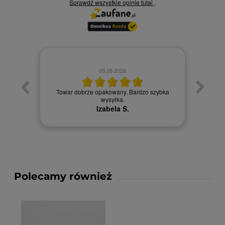
Sprawdź wszystkie opinie
tutaj
.
05.08.2026
Towar dobrze opakowany. Bardzo szybka
Szybk
wysyłka.
Izabela S.
Polecamy również