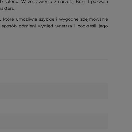
ub salonu. W zestawieniu z narzutą Boni 1 pozwala
rakteru.
y
, które umożliwia szybkie i wygodne zdejmowanie
y sposób odmieni wygląd wnętrza i podkreśli jego