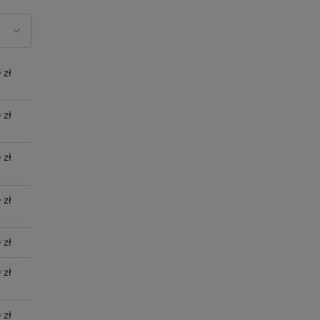
Cena nie zawiera ewentualnych
kosztów płatności
 zł
 zł
 zł
 zł
 zł
 zł
 zł