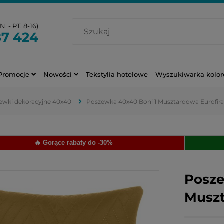
. - PT. 8-16)
87 424
Promocje
Nowości
Tekstylia hotelowe
Wyszukiwarka kolo
ewki dekoracyjne 40x40
Poszewka 40x40 Boni 1 Musztardowa Eurofir
🔥 Gorące rabaty do -30%
Posze
Muszt