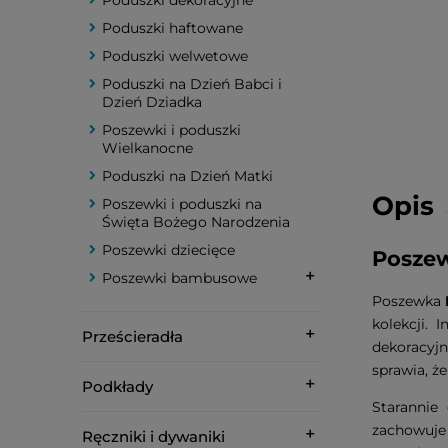
Poduszki dekoracyjne
Poduszki haftowane
Poduszki welwetowe
Poduszki na Dzień Babci i
Dzień Dziadka
Poszewki i poduszki
Wielkanocne
Poduszki na Dzień Matki
Opis
Poszewki i poduszki na
Święta Bożego Narodzenia
Poszewki dziecięce
Poszew
Poszewki bambusowe
Poszewka
kolekcji. 
Prześcieradła
dekoracyj
sprawia, że
Podkłady
Starannie
zachowuje 
Ręczniki i dywaniki