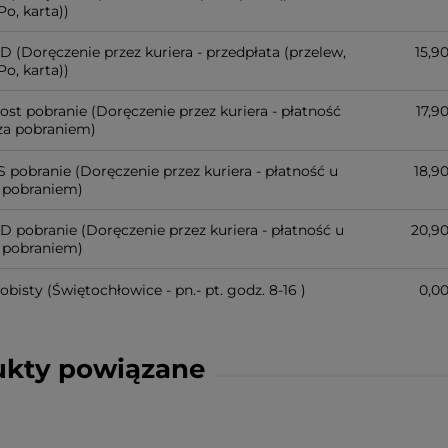
o, karta))
PD
(Doręczenie przez kuriera - przedpłata (przelew,
15,90
o, karta))
post pobranie
(Doręczenie przez kuriera - płatność
17,90
 za pobraniem)
S pobranie
(Doręczenie przez kuriera - płatność u
18,90
a pobraniem)
PD pobranie
(Doręczenie przez kuriera - płatność u
20,90
a pobraniem)
obisty
(Świętochłowice - pn.- pt. godz. 8-16 )
0,00
ukty powiązane