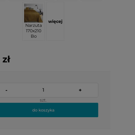
więcej
Narzuta
170x210
Bo
 zł
-
+
szt.
do koszyka