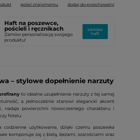
rodukt
poleć znajomemu
dodaj do przechowalni
Haft na poszewce,
pościeli i ręcznikach
zamów
haft
Zamów personalizację swojego
produktu!
a – stylowe dopełnienie narzuty
urofirany
to idealne uzupełnienie narzuty z tej samej
ytulność, a jednocześnie stanowi elegancki akcent
ni, nadaje powierzchni nowoczesnego charakteru i
czy fotelu.
na codzienne użytkowanie, dzięki czemu poszewka
le komponuje się z bielą, beżami, szarościami oraz