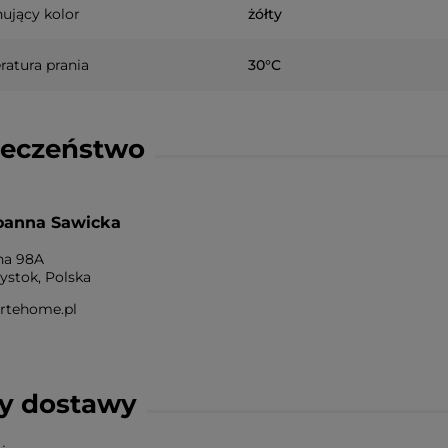
ujący kolor
żółty
atura prania
30°C
ieczeństwo
oanna Sawicka
na 98A
łystok, Polska
rtehome.pl
ty dostawy