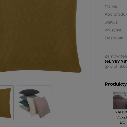
Marka:
Kod produk
Status:
Wysyłka:
Dostawa:
Cena 
Zamów tele
tel. 787 7
koszt
(pn.-pt. 8:0
Produkty 
Narzu
170x2
Bo