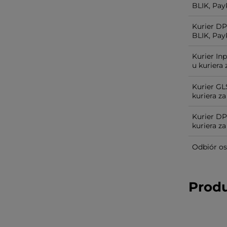
BLIK, PayP
Kurier D
BLIK, PayP
Kurier In
u kuriera
Kurier GL
kuriera z
Kurier D
kuriera z
Odbiór os
Prod