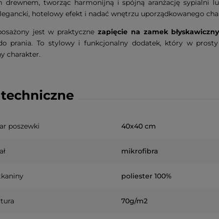
m drewnem, tworząc harmonijną i spójną aranżację sypialni l
legancki, hotelowy efekt i nadać wnętrzu uporządkowanego cha
osażony jest w praktyczne
zapięcie na zamek błyskawiczn
do prania. To stylowy i funkcjonalny dodatek, który w prost
 charakter.
techniczne
ar poszewki
40x40 cm
ał
mikrofibra
tkaniny
poliester 100%
tura
70g/m2