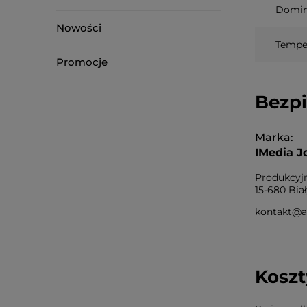
Domin
Nowości
Temper
Promocje
Bezp
Marka
IMedia J
Produkcyj
15-680 Bia
kontakt@a
Kosz