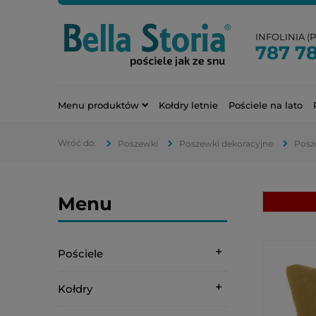
INFOLINIA (PN
787 7
Menu produktów
Kołdry letnie
Pościele na lato
Poszewki
Poszewki dekoracyjne
Posz
Menu
Pościele
Kołdry