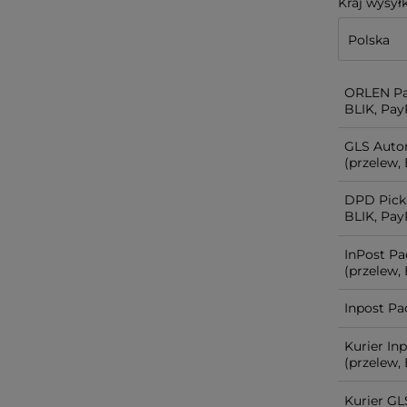
Kraj wysyłk
ORLEN Pa
BLIK, PayP
GLS Auto
(przelew, 
DPD Pick
BLIK, PayP
InPost P
(przelew, 
Inpost Pa
Kurier In
(przelew, 
Kurier GL