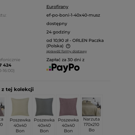
Eurofirany
tu:
ef-po-boni-1-40x40-musz
dostępny
24 godziny
od 10,90 zł
- ORLEN Paczka
(Polska)
sprawdź formy dostawy
nie zawiera ewentualnych
fonicznie
Zapłać za 30 dni z
87 424
ów płatności
0-16:00)
z tej kolekcji
ta
Narzuta
Poszewka
Poszewka
Poszewka
10
170x210
40x40
40x40
40x40
Bo
Bon
Bon
Bon