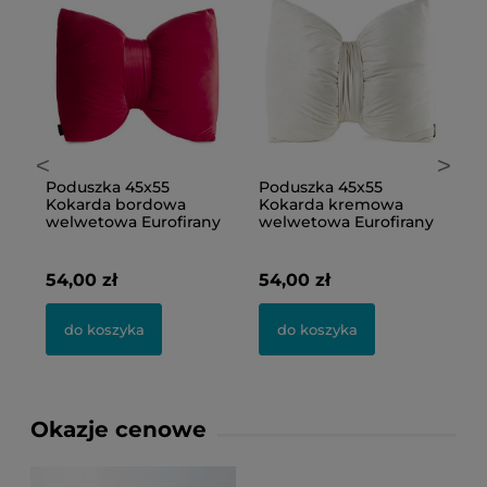
<
>
Poduszka 45x55
Poduszka 45x55
P
Kokarda bordowa
Kokarda kremowa
K
y
welwetowa Eurofirany
welwetowa Eurofirany
w
54,00 zł
54,00 zł
5
do koszyka
do koszyka
Okazje cenowe