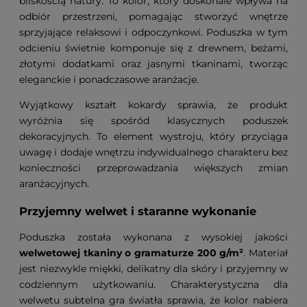
bliskością natury. To kolor, który doskonale wpływa na
odbiór przestrzeni, pomagając stworzyć wnętrze
sprzyjające relaksowi i odpoczynkowi. Poduszka w tym
odcieniu świetnie komponuje się z drewnem, beżami,
złotymi dodatkami oraz jasnymi tkaninami, tworząc
eleganckie i ponadczasowe aranżacje.
Wyjątkowy kształt kokardy sprawia, że produkt
wyróżnia się spośród klasycznych poduszek
dekoracyjnych. To element wystroju, który przyciąga
uwagę i dodaje wnętrzu indywidualnego charakteru bez
konieczności przeprowadzania większych zmian
aranżacyjnych.
Przyjemny welwet i staranne wykonanie
Poduszka została wykonana z wysokiej jakości
welwetowej tkaniny o gramaturze 200 g/m²
. Materiał
jest niezwykle miękki, delikatny dla skóry i przyjemny w
codziennym użytkowaniu. Charakterystyczna dla
welwetu subtelna gra światła sprawia, że kolor nabiera