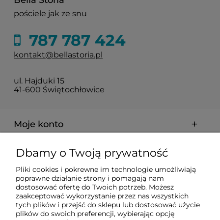
Bella Storia
pościele jak ze snu
787 787 424
kontakt@bellastoria.pl
ul. Hajduki 15
41-600 Świętochłowice
Moje konto
Dbamy o Twoją prywatność
Dostawa i płatności
Pliki cookies i pokrewne im technologie umożliwiają
poprawne działanie strony i pomagają nam
O firmie
dostosować ofertę do Twoich potrzeb. Możesz
zaakceptować wykorzystanie przez nas wszystkich
tych plików i przejść do sklepu lub dostosować użycie
plików do swoich preferencji, wybierając opcję
Obsługiwane metody płatności elektronicznych