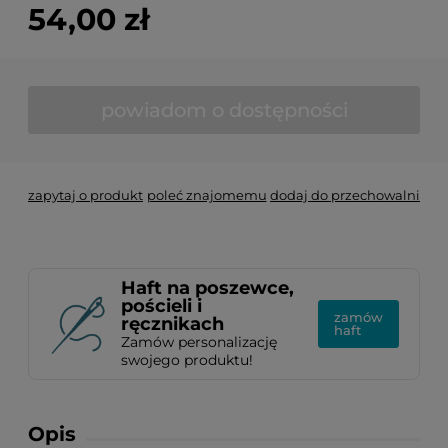
54,00 zł
powiadom o dostępności
zapytaj o produkt
poleć znajomemu
dodaj do przechowalni
Haft na poszewce,
pościeli i
zamów
ręcznikach
haft
Zamów personalizację
swojego produktu!
Opis