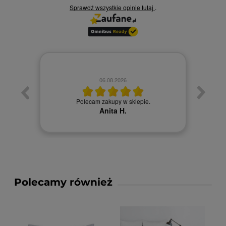
Sprawdź wszystkie opinie
tutaj
.
06.08.2026
Towa
. Ceny
Polecam zakupy w sklepie.
Anita H.
Polecamy również