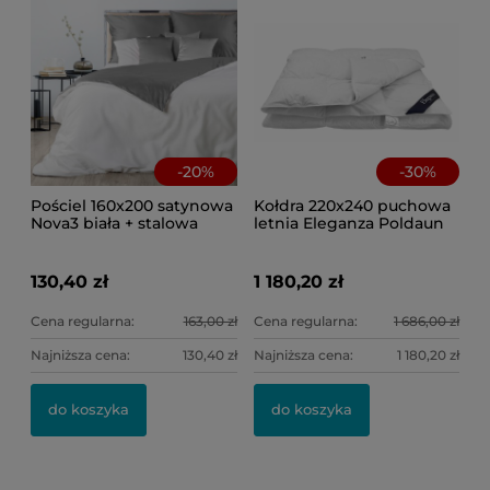
-
20
%
-
30
%
Pościel 160x200 satynowa
Kołdra 220x240 puchowa
Nova3 biała + stalowa
letnia Eleganza Poldaun
130,40 zł
1 180,20 zł
Cena regularna:
163,00 zł
Cena regularna:
1 686,00 zł
Najniższa cena:
130,40 zł
Najniższa cena:
1 180,20 zł
do koszyka
do koszyka