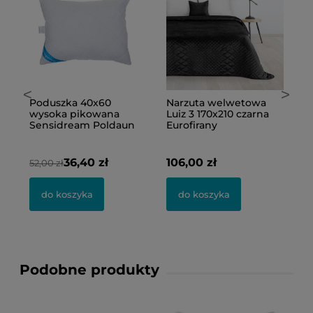
<
>
te
Poduszka 40x60
Narzuta welwetowa
R
wysoka pikowana
Luiz 3 170x210 czarna
b
Sensidream Poldaun
Eurofirany
b
E
36,40 zł
106,00 zł
52,00 zł
8
do koszyka
do koszyka
Podobne produkty