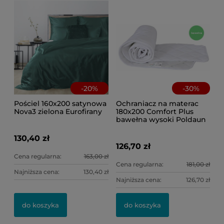
-
20
%
-
30
%
Pościel 160x200 satynowa
Ochraniacz na materac
Nova3 zielona Eurofirany
180x200 Comfort Plus
bawełna wysoki Poldaun
130,40 zł
126,70 zł
Cena regularna:
163,00 zł
Cena regularna:
181,00 zł
Najniższa cena:
130,40 zł
Najniższa cena:
126,70 zł
do koszyka
do koszyka