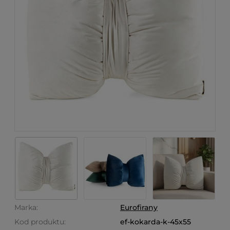
Marka:
Eurofirany
Kod produktu:
ef-kokarda-k-45x55