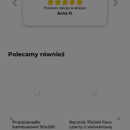
Towa
. Ceny
Polecam zakupy w sklepie.
Anita H.
Polecamy również
<
>
Prześcieradło
Ręcznik 70x140 Fero
K
e
bambusowe 90x200
czarny z welwetową
c