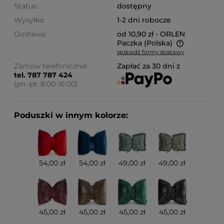
Status:
dostępny
Wysyłka:
1-2 dni robocze
Dostawa:
od 10,90 zł
- ORLEN
Paczka
(Polska)
sprawdź formy dostawy
Cena nie zawiera ewentualnych kosztów płatności
Zamów telefonicznie
Zapłać za 30 dni z
tel. 787 787 424
(pn.-pt. 8:00-16:00)
Poduszki w innym kolorze:
54,00 zł
54,00 zł
49,00 zł
49,00 zł
45,00 zł
45,00 zł
45,00 zł
45,00 zł