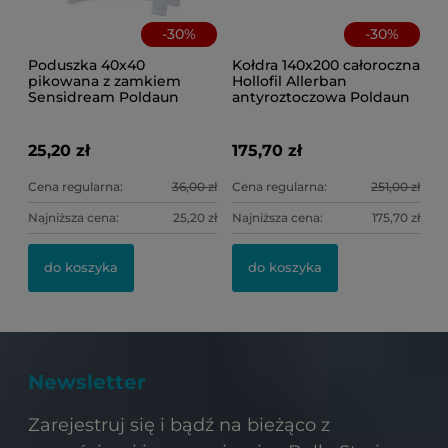
-
30
%
-
30
%
Poduszka 40x40
Kołdra 140x200 całoroczna
pikowana z zamkiem
Hollofil Allerban
Sensidream Poldaun
antyroztoczowa Poldaun
25,20 zł
175,70 zł
Cena regularna:
36,00 zł
Cena regularna:
251,00 zł
Najniższa cena:
25,20 zł
Najniższa cena:
175,70 zł
do koszyka
do koszyka
Newsletter
Zarejestruj się i bądź na bieżąco z