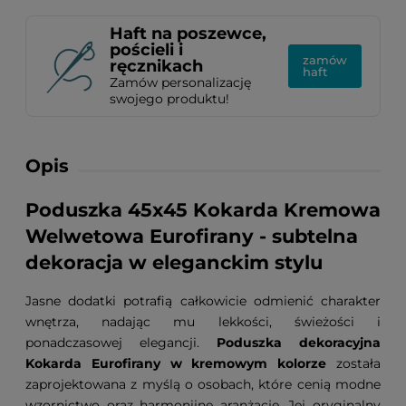
Haft na poszewce,
pościeli i
zamów
ręcznikach
haft
Zamów personalizację
swojego produktu!
Opis
Poduszka 45x45 Kokarda Kremowa
Welwetowa Eurofirany - subtelna
dekoracja w eleganckim stylu
Jasne dodatki potrafią całkowicie odmienić charakter
wnętrza, nadając mu lekkości, świeżości i
ponadczasowej elegancji.
Poduszka dekoracyjna
Kokarda Eurofirany w kremowym kolorze
została
zaprojektowana z myślą o osobach, które cenią modne
wzornictwo oraz harmonijne aranżacje. Jej oryginalny