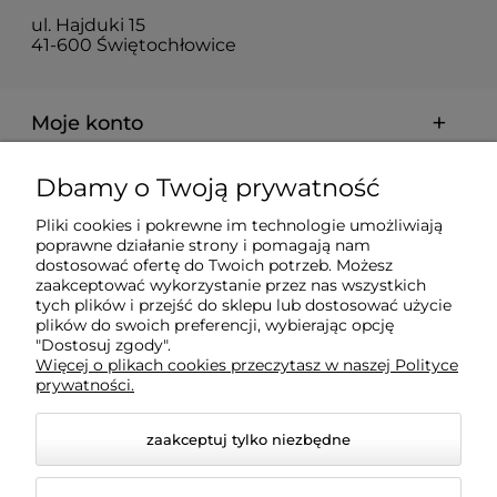
ul. Hajduki 15
41-600 Świętochłowice
Moje konto
Dbamy o Twoją prywatność
Dostawa i płatności
Pliki cookies i pokrewne im technologie umożliwiają
poprawne działanie strony i pomagają nam
O firmie
dostosować ofertę do Twoich potrzeb. Możesz
zaakceptować wykorzystanie przez nas wszystkich
tych plików i przejść do sklepu lub dostosować użycie
plików do swoich preferencji, wybierając opcję
Obsługiwane metody płatności elektronicznych
"Dostosuj zgody".
Więcej o plikach cookies przeczytasz w naszej Polityce
prywatności.
zaakceptuj tylko niezbędne