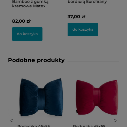
Bamboo z gumką
bordiurą Eurofirany
P
kremowe Matex
37,00 zł
15
82,00 zł
do koszyka
do koszyka
Podobne produkty
<
>
Poduszka 45x55
Poduszka 45x55
P