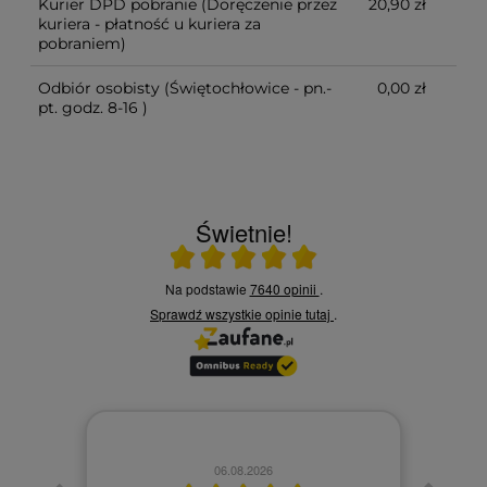
Kurier DPD pobranie
(Doręczenie przez
20,90 zł
kuriera - płatność u kuriera za
pobraniem)
Odbiór osobisty
(Świętochłowice - pn.-
0,00 zł
pt. godz. 8-16 )
Świetnie!
Ocena średnia 5 na 5
Na podstawie
7640 opinii
.
Sprawdź wszystkie opinie
tutaj
.
06.08.2026