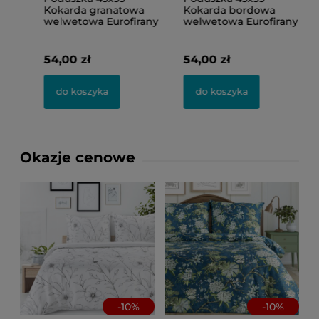
Kokarda granatowa
Kokarda bordowa
K
y
welwetowa Eurofirany
welwetowa Eurofirany
w
54,00 zł
54,00 zł
5
do koszyka
do koszyka
Okazje cenowe
-
10
%
-
10
%