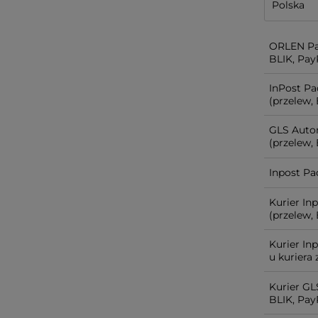
ORLEN Pa
BLIK, PayP
InPost P
(przelew, 
GLS Auto
(przelew, 
Inpost Pa
Kurier In
(przelew, 
Kurier In
u kuriera
Kurier GL
BLIK, PayP