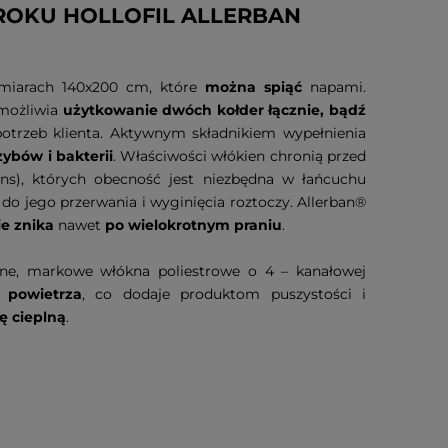
ROKU HOLLOFIL ALLERBAN
wymiarach 140x200 cm, które
można spiąć
napami.
umożliwia
użytkowanie dwóch kołder łącznie, bądź
potrzeb klienta. Aktywnym składnikiem wypełnienia
zybów i bakterii
. Właściwości włókien chronią przed
ns),
których obecność jest niezbędna w łańcuchu
 jego przerwania i wyginięcia roztoczy. Allerban®
ie znika
nawet
po
wielokrotnym praniu
.
iczne, markowe włókna poliestrowe o 4 – kanałowej
 powietrza
, co dodaje produktom puszystości i
ę cieplną
.