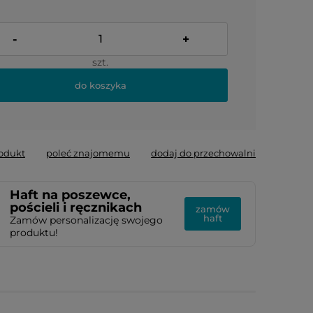
-
+
szt.
do koszyka
rodukt
poleć znajomemu
dodaj do przechowalni
Haft na poszewce,
pościeli i ręcznikach
zamów
haft
Zamów personalizację swojego
produktu!