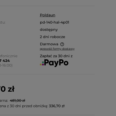
Poldaun
tu:
pd-140-hal-4p01
dostępny
2 dni robocze
Darmowa
sprawdź formy dostawy
a nie zawiera ewentualnych
fonicznie
Zapłać za 30 dni z
87 424
ztów płatności
0-16:00)
0 zł
arna:
481,00 zł
ena z 30 dni przed obniżką:
336,70 zł