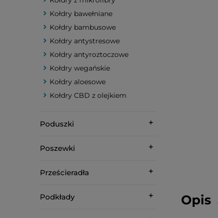
Kołdry z mikrofibry
Kołdry bawełniane
Kołdry bambusowe
Kołdry antystresowe
Kołdry antyroztoczowe
Kołdry wegańskie
Kołdry aloesowe
Kołdry CBD z olejkiem
Poduszki
Poszewki
Prześcieradła
Podkłady
Opis