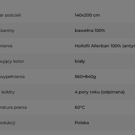
r pościeli
140x200 cm
tkaniny
bawełna 100%
nienie
Hollofil Allerban 100% (ant
ujący kolor
biały
wypełnienia
560+840g
 kołdry
4 pory roku (odpinana)
atura prania
60°C
rodukcji
Polska