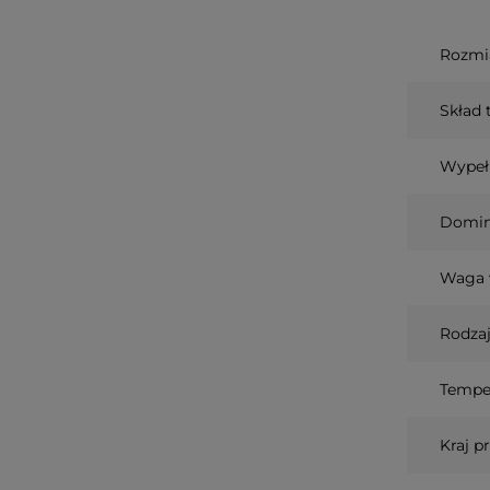
Rozmia
Skład 
Wypeł
Domin
Waga 
Rodzaj
Temper
Kraj p