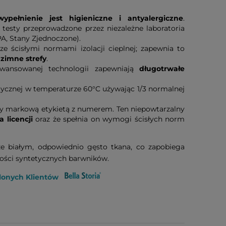
wypełnienie jest higieniczne i antyalergiczne
.
 testy przeprowadzone przez niezależne laboratoria
A, Stany Zjednoczone).
ścisłymi normami izolacji cieplnej; zapewnia to
zimne strefy
.
wansowanej technologii zapewniają
długotrwałe
cznej w temperaturze 60°C używając 1/3 normalnej
 markową etykietą z numerem. Ten niepowtarzalny
 licencji
oraz że spełnia on wymogi ścisłych norm
e białym, odpowiednio gęsto tkana, co zapobiega
tości syntetycznych barwników.
lonych Klientów