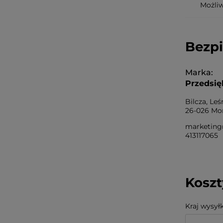
Możli
Bezp
Marka
Przedsię
Bilcza, Leś
26-026 Mor
marketing
413117065
Kosz
Kraj wysyłk