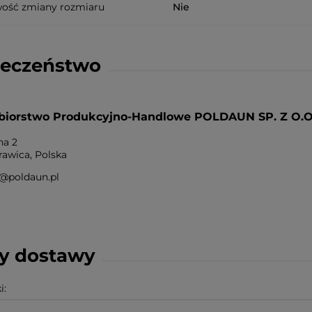
wość zmiany rozmiaru
Nie
ieczeństwo
biorstwo Produkcyjno-Handlowe POLDAUN SP. Z O.O
na 2
awica, Polska
@poldaun.pl
ty dostawy
i: