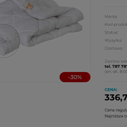
Marka:
Kod produk
Status:
Wysyłka:
Dostawa:
Cen
Zamów tele
tel. 787 7
kos
(pn.-pt. 8:0
-
30
%
CENA:
336,7
Cena regul
Najniższa c