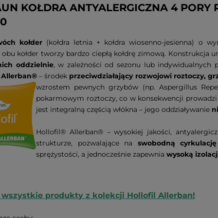
UN KOŁDRA ANTYALERGICZNA 4 PORY 
00
óch kołder
(kołdra letnia + kołdra wiosenno-jesienna) o 
 obu kołder tworzy bardzo ciepłą kołdrę zimową. Konstrukcja 
nich oddzielnie
, w zależności od sezonu lub indywidualnych 
t
Allerban®
– środek
przeciwdziałający rozwojowi roztoczy, gr
wzrostem pewnych grzybów (np. Aspergillus Repe
pokarmowym roztoczy, co w konsekwencji prowadzi do
jest integralną częścią włókna – jego oddziaływanie
n
Hollofil® Allerban® – wysokiej jakości, antyalerg
strukturze, pozwalające na
swobodną cyrkulację
sprężystości, a jednocześnie zapewnia
wysoką izolacj
wszystkie produkty z kolekcji Hollofil Allerban!