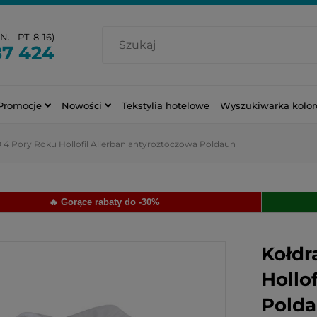
. - PT. 8-16)
87 424
Promocje
Nowości
Tekstylia hotelowe
Wyszukiwarka kolo
 4 Pory Roku Hollofil Allerban antyroztoczowa Poldaun
🔥 Gorące rabaty do -30%
Kołdr
Hollo
Pold