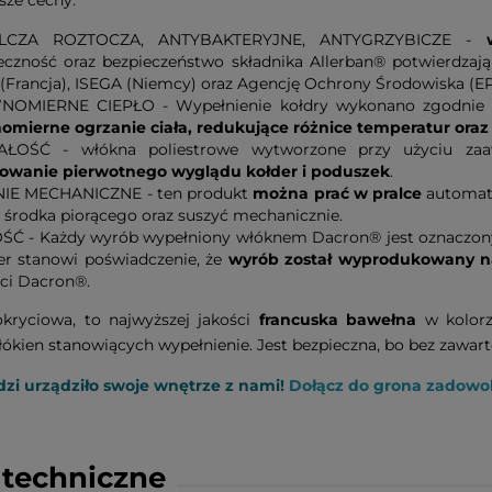
sze cechy:
LCZA ROZTOCZA, ANTYBAKTERYJNE, ANTYGRZYBICZE -
eczność oraz bezpieczeństwo składnika Allerban® potwierdzają
 (Francja), ISEGA (Niemcy) oraz Agencję Ochrony Środowiska (EP
OMIERNE CIEPŁO - Wypełnienie kołdry wykonano zgodnie ze 
omierne ogrzanie ciała, redukujące różnice temperatur oraz 
ŁOŚĆ - włókna poliestrowe wytworzone przy użyciu zaa
owanie pierwotnego wyglądu kołder i poduszek
.
IE MECHANICZNE - ten produkt
można prać w pralce
automaty
i środka piorącego oraz suszyć mechanicznie.
ŚĆ - Każdy wyrób wypełniony włóknem Dacron® jest oznaczony
r stanowi poświadczenie, że
wyrób został wyprodukowany na
ści Dacron®.
okryciowa, to najwyższej jakości
francuska bawełna
w kolorz
łókien stanowiących wypełnienie. Jest bezpieczna, bo bez zawar
dzi urządziło swoje wnętrze z nami!
Dołącz do grona zadowo
techniczne