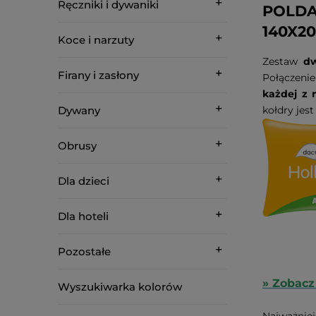
Ręczniki i dywaniki
POLDA
140X2
Koce i narzuty
Zestaw
dw
Firany i zasłony
Połączenie
każdej z 
Dywany
kołdry jes
Obrusy
Dla dzieci
Dla hoteli
Pozostałe
» Zobacz 
Wyszukiwarka kolorów