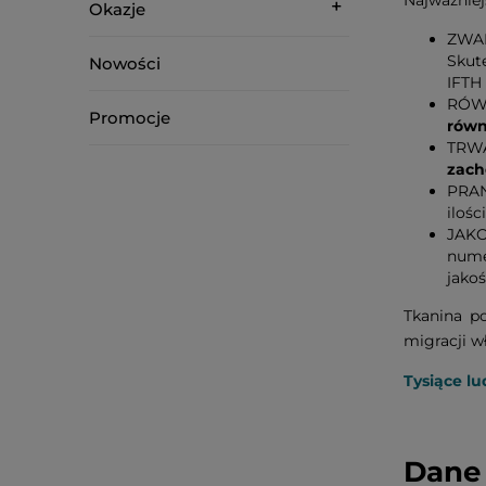
Najważniej
Okazje
ZWA
Skut
Nowości
IFTH
RÓWN
Promocje
równ
TRWA
zach
PRAN
ilośc
JAKO
nume
jako
Tkanina p
migracji w
Tysiące lu
Dane 