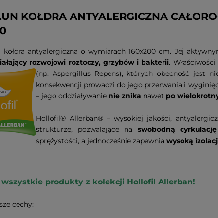
UN KOŁDRA ANTYALERGICZNA CAŁORO
00
a kołdra antyalergiczna o wymiarach 160x200 cm. Jej aktywny
ałający rozwojowi roztoczy, grzybów i bakterii
. Właściwośc
(np. Aspergillus Repens),
których obecność jest n
konsekwencji prowadzi do jego przerwania i wyginięci
– jego oddziaływanie
nie znika
nawet
po
wielokrotn
Hollofil® Allerban® – wysokiej jakości, antyalerg
strukturze, pozwalające na
swobodną cyrkulację
sprężystości, a jednocześnie zapewnia
wysoką izolacj
wszystkie produkty z kolekcji Hollofil Allerban!
sze cechy: