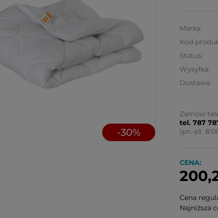
Marka:
Kod produk
Status:
Wysyłka:
Dostawa:
Cena 
Zamów tele
tel. 787 7
koszt
-
30
%
(pn.-pt. 8:0
CENA:
200,2
Cena regul
Najniższa c