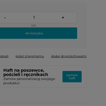
-
+
szt.
do koszyka
rodukt
poleć znajomemu
dodaj do przechowalni
Haft na poszewce,
pościeli i ręcznikach
zamów
haft
Zamów personalizację swojego
produktu!