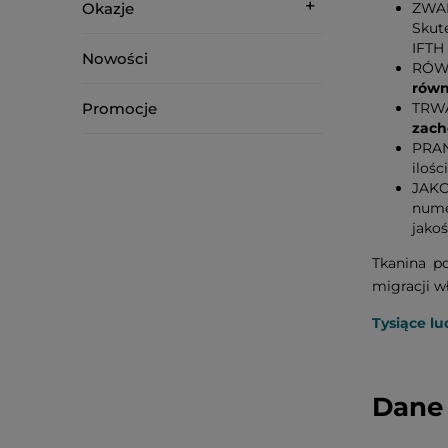
Okazje
ZWA
Skut
IFTH
Nowości
RÓWN
równ
Promocje
TRWA
zach
PRAN
ilośc
JAKO
nume
jako
Tkanina p
migracji w
Tysiące lu
Dane 