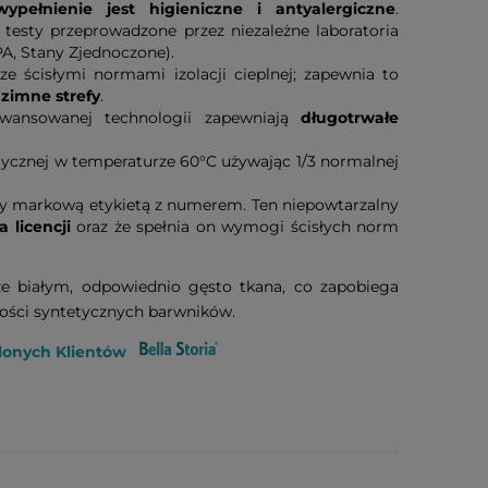
wypełnienie jest higieniczne i antyalergiczne
.
 testy przeprowadzone przez niezależne laboratoria
A, Stany Zjednoczone).
ścisłymi normami izolacji cieplnej; zapewnia to
zimne strefy
.
wansowanej technologii zapewniają
długotrwałe
cznej w temperaturze 60°C używając 1/3 normalnej
 markową etykietą z numerem. Ten niepowtarzalny
 licencji
oraz że spełnia on wymogi ścisłych norm
e białym, odpowiednio gęsto tkana, co zapobiega
tości syntetycznych barwników.
lonych Klientów