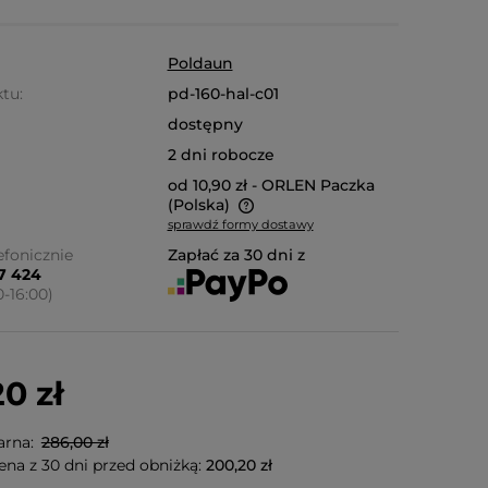
Poldaun
tu:
pd-160-hal-c01
dostępny
2 dni robocze
od 10,90 zł
- ORLEN Paczka
(Polska)
sprawdź formy dostawy
nie zawiera ewentualnych
fonicznie
Zapłać za 30 dni z
87 424
ów płatności
0-16:00)
0 zł
arna:
286,00 zł
ena z 30 dni przed obniżką:
200,20 zł