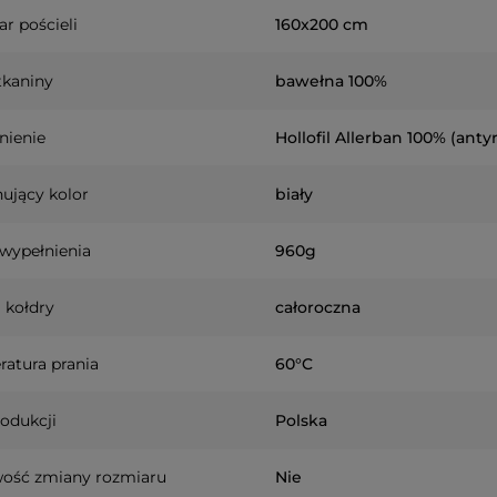
r pościeli
160x200 cm
tkaniny
bawełna 100%
nienie
Hollofil Allerban 100% (ant
ujący kolor
biały
wypełnienia
960g
 kołdry
całoroczna
atura prania
60°C
rodukcji
Polska
wość zmiany rozmiaru
Nie