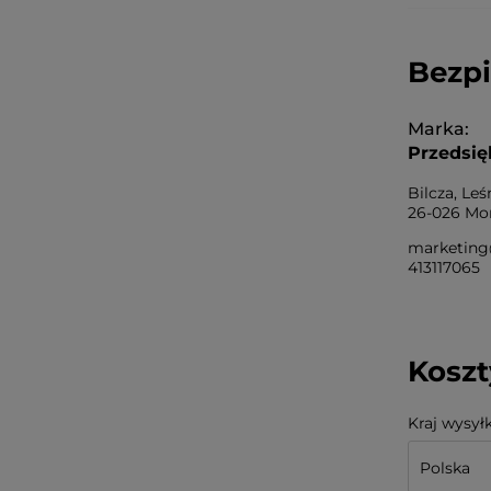
Bezp
Marka
Przedsię
Bilcza, Leś
26-026 Mor
marketing
413117065
Kosz
Kraj wysyłk