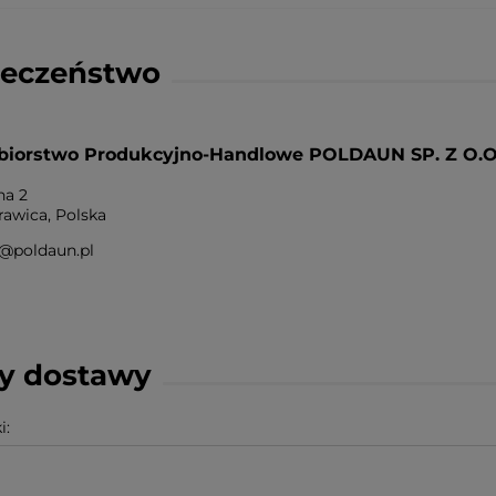
ieczeństwo
biorstwo Produkcyjno-Handlowe POLDAUN SP. Z O.O
na 2
awica, Polska
@poldaun.pl
ty dostawy
i: