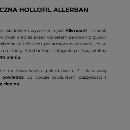
CZNA HOLLOFIL ALLERBAN
m składnikiem wypełnienia jest
Allerban®
– środek
i włókien chronią przed wzrostem pewnych grzybów
iezbędna w łańcuchu pokarmowym roztoczy, co w
a roztoczy. Allerban® jest integralną częścią włókna
ym praniu
.
iczne, markowe włókna poliestrowe o 4 – kanałowej
 powietrza
, co dodaje produktom puszystości i
ę cieplną
.