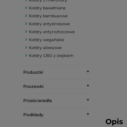
Kołdry z mikrofibry
Kołdry bawełniane
Kołdry bambusowe
Kołdry antystresowe
Kołdry antyroztoczowe
Kołdry wegańskie
Kołdry aloesowe
Kołdry CBD z olejkiem
Poduszki
Poszewki
Prześcieradła
Podkłady
Opis