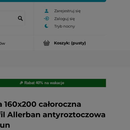
Zarejestruj się
Zaloguj się
Koszyk:
(pusty)
rów
🎉 Rabat 40% na wakacje
a 160x200 całoroczna
fil Allerban antyroztoczowa
aun