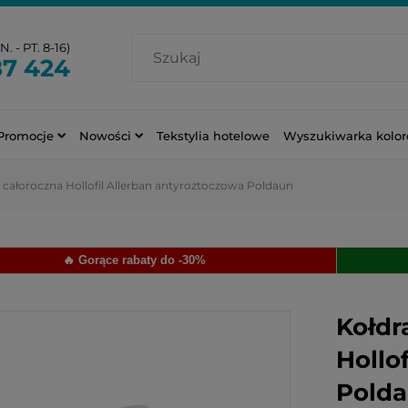
. - PT. 8-16)
87 424
Promocje
Nowości
Tekstylia hotelowe
Wyszukiwarka kolo
 całoroczna Hollofil Allerban antyroztoczowa Poldaun
🔥 Gorące rabaty do -30%
Kołdr
Hollo
Pold