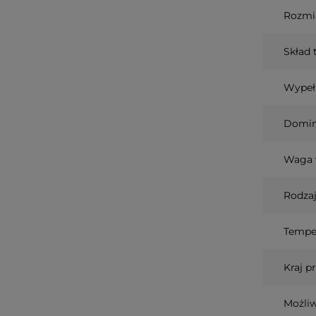
Rozmia
Skład 
Wypeł
Domin
Waga 
Rodzaj
Temper
Kraj p
Możli