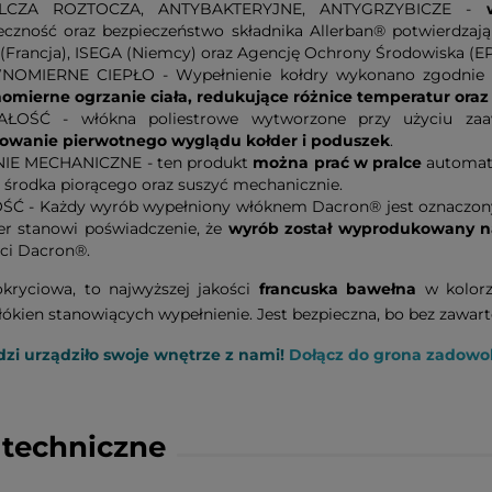
LCZA ROZTOCZA, ANTYBAKTERYJNE, ANTYGRZYBICZE -
eczność oraz bezpieczeństwo składnika Allerban® potwierdzają
 (Francja), ISEGA (Niemcy) oraz Agencję Ochrony Środowiska (EP
OMIERNE CIEPŁO - Wypełnienie kołdry wykonano zgodnie ze 
omierne ogrzanie ciała, redukujące różnice temperatur oraz 
ŁOŚĆ - włókna poliestrowe wytworzone przy użyciu zaa
owanie pierwotnego wyglądu kołder i poduszek
.
IE MECHANICZNE - ten produkt
można prać w pralce
automaty
i środka piorącego oraz suszyć mechanicznie.
ŚĆ - Każdy wyrób wypełniony włóknem Dacron® jest oznaczony
r stanowi poświadczenie, że
wyrób został wyprodukowany na
ści Dacron®.
okryciowa, to najwyższej jakości
francuska bawełna
w kolorz
łókien stanowiących wypełnienie. Jest bezpieczna, bo bez zawar
dzi urządziło swoje wnętrze z nami!
Dołącz do grona zadowo
techniczne