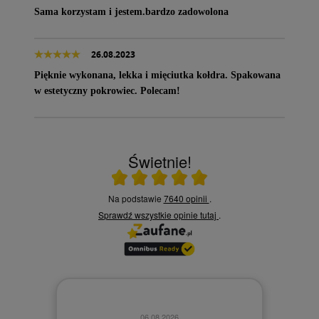
Sama korzystam i jestem.bardzo zadowolona
26.08.2023
Pięknie wykonana, lekka i mięciutka kołdra. Spakowana
w estetyczny pokrowiec. Polecam!
Świetnie!
Ocena średnia 5 na 5
Na podstawie
7640 opinii
.
Sprawdź wszystkie opinie
tutaj
.
06.08.2026