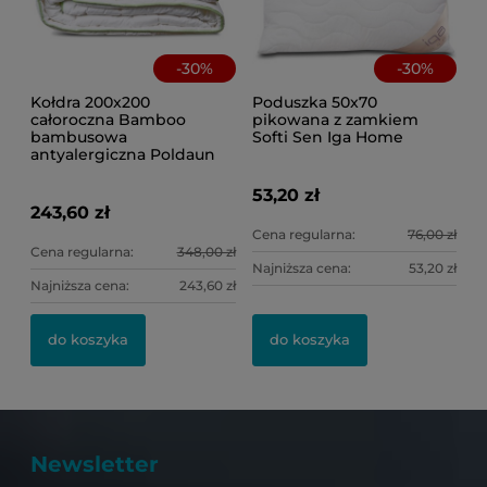
-
30
%
-
30
%
Kołdra 200x200
Poduszka 50x70
całoroczna Bamboo
pikowana z zamkiem
bambusowa
Softi Sen Iga Home
antyalergiczna Poldaun
53,20 zł
243,60 zł
Cena regularna:
76,00 zł
Cena regularna:
348,00 zł
Najniższa cena:
53,20 zł
Najniższa cena:
243,60 zł
do koszyka
do koszyka
Newsletter