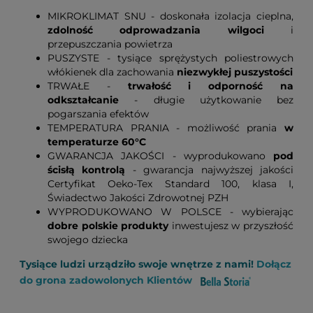
MIKROKLIMAT SNU - doskonała izolacja cieplna,
zdolność odprowadzania wilgoci
i
przepuszczania powietrza
PUSZYSTE - tysiące sprężystych poliestrowych
włókienek dla zachowania
niezwykłej puszystości
TRWAŁE -
trwałość i odporność na
odkształcanie
- długie użytkowanie bez
pogarszania efektów
TEMPERATURA PRANIA - możliwość prania
w
temperaturze 60°C
GWARANCJA JAKOŚCI - wyprodukowano
pod
ścisłą kontrolą
- gwarancja najwyższej jakości
Certyfikat Oeko-Tex Standard 100, klasa I,
Świadectwo Jakości Zdrowotnej PZH
WYPRODUKOWANO W POLSCE - wybierając
dobre polskie produkty
inwestujesz w przyszłość
swojego dziecka
Tysiące ludzi urządziło swoje wnętrze z nami!
Dołącz
do grona zadowolonych Klientów