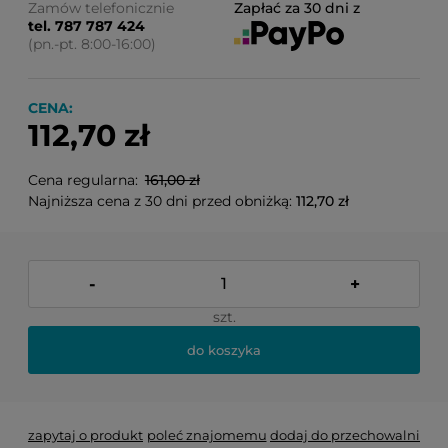
Zamów telefonicznie
Zapłać za 30 dni z
tel. 787 787 424
(pn.-pt. 8:00-16:00)
CENA:
112,70 zł
Cena regularna:
161,00 zł
Najniższa cena z 30 dni przed obniżką:
112,70 zł
-
+
szt.
do koszyka
zapytaj o produkt
poleć znajomemu
dodaj do przechowalni