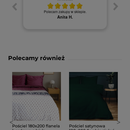
Towa
. Ceny
Polecam zakupy w sklepie.
Anita H.
Polecamy również
<
>
na
Pościel 180x200 flanela
Pościel satynowa
P