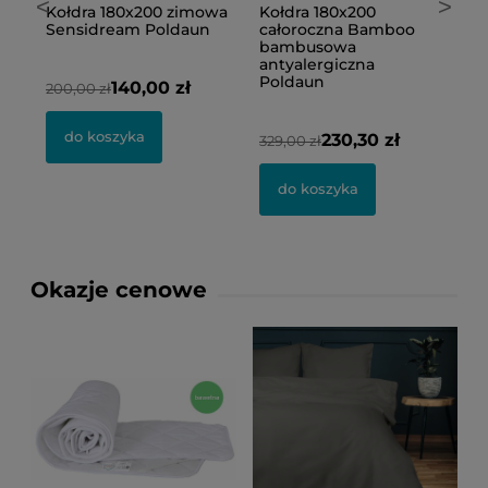
<
>
Kołdra 180x200 zimowa
Kołdra 180x200
K
Sensidream Poldaun
całoroczna Bamboo
Ho
bambusowa
a
antyalergiczna
P
Poldaun
140,00 zł
200,00 zł
37
do koszyka
230,30 zł
329,00 zł
do koszyka
Okazje cenowe