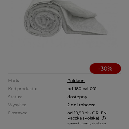
-
30
%
Marka:
Poldaun
Kod produktu:
pd-180-cal-001
Status:
dostępny
Wysyłka:
2 dni robocze
Dostawa:
od 10,90 zł
- ORLEN
Paczka
(Polska)
sprawdź formy dostawy
Cena nie zawiera ewentualnych kosztów płatności