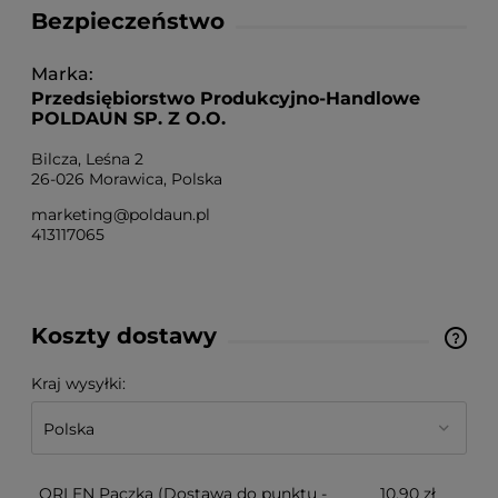
Bezpieczeństwo
Marka
Przedsiębiorstwo Produkcyjno-Handlowe
POLDAUN SP. Z O.O.
Bilcza, Leśna 2
26-026 Morawica, Polska
marketing@poldaun.pl
413117065
Koszty dostawy
Cena nie zawiera ewentualnych kosztów płatności
Kraj wysyłki:
ORLEN Paczka
(Dostawa do punktu -
10,90 zł