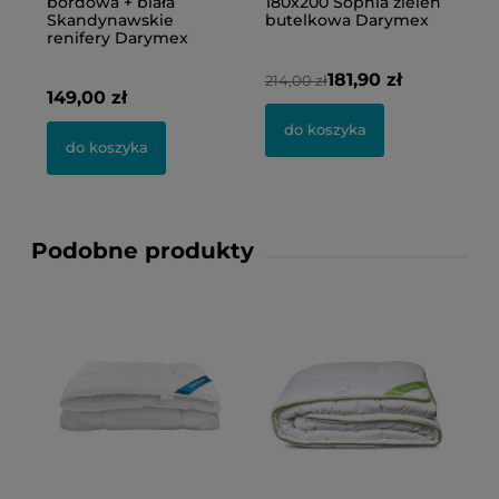
bordowa + biała
180x200 Sophia zieleń
b
Skandynawskie
butelkowa Darymex
S
renifery Darymex
p
181,90 zł
214,00 zł
149,00 zł
4
do koszyka
do koszyka
Podobne produkty