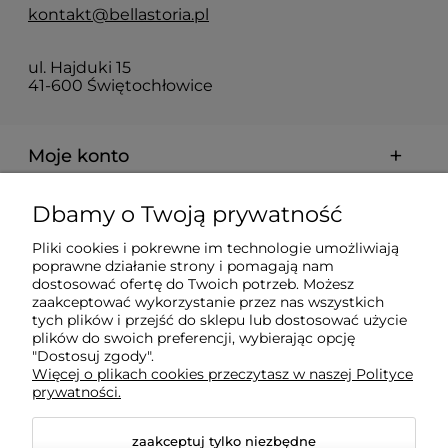
kontakt@bellastoria.pl
ul. Hajduki 15
41-600 Świętochłowice
Moje konto
Dbamy o Twoją prywatność
Dostawa i płatności
Pliki cookies i pokrewne im technologie umożliwiają
poprawne działanie strony i pomagają nam
O firmie
dostosować ofertę do Twoich potrzeb. Możesz
zaakceptować wykorzystanie przez nas wszystkich
tych plików i przejść do sklepu lub dostosować użycie
plików do swoich preferencji, wybierając opcję
Obsługiwane metody płatności elektronicznych
"Dostosuj zgody".
Więcej o plikach cookies przeczytasz w naszej Polityce
prywatności.
zaakceptuj tylko niezbędne