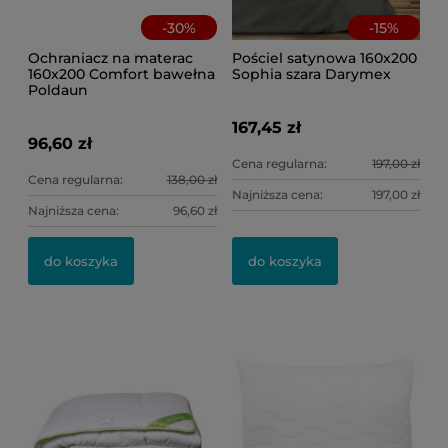
-
30
%
-
15
%
Ochraniacz na materac
Pościel satynowa 160x200
160x200 Comfort bawełna
Sophia szara Darymex
Poldaun
167,45 zł
96,60 zł
Cena regularna:
197,00 zł
Cena regularna:
138,00 zł
Najniższa cena:
197,00 zł
Najniższa cena:
96,60 zł
do koszyka
do koszyka