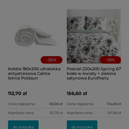
-
30
%
-
10
%
Kołdra 180x200 ultralekka
Pościel 220x200 Spring 67
antystresowa Calma
biała w kwiaty + zielona
letnia Poldaun
satynowa Eurofirany
112,70 zł
156,60 zł
Cena regularna:
161,00 zł
Cena regularna:
174,00 zł
Najniższa cena:
112,70 zł
Najniższa cena:
147,90 zł
do koszyka
do koszyka