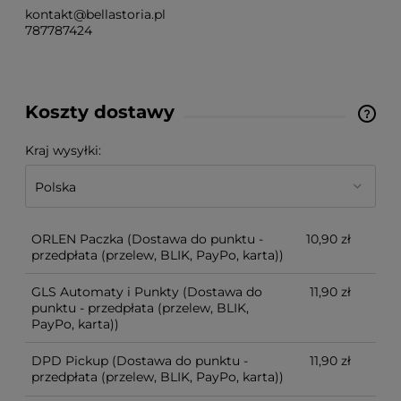
kontakt@bellastoria.pl
787787424
Koszty dostawy
Cena nie zawiera ewentualnych kosztów płatności
Kraj wysyłki:
ORLEN Paczka
(Dostawa do punktu -
10,90 zł
przedpłata (przelew, BLIK, PayPo, karta))
GLS Automaty i Punkty
(Dostawa do
11,90 zł
punktu - przedpłata (przelew, BLIK,
PayPo, karta))
DPD Pickup
(Dostawa do punktu -
11,90 zł
przedpłata (przelew, BLIK, PayPo, karta))