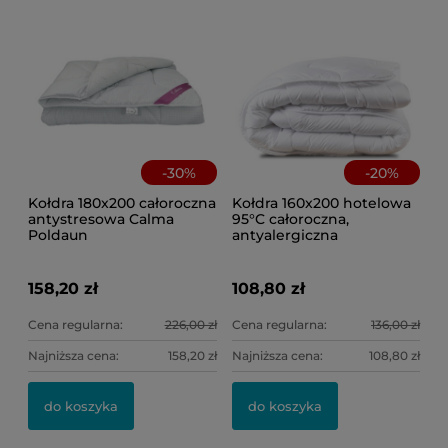
-
30
%
-
20
%
Kołdra 180x200 całoroczna
Kołdra 160x200 hotelowa
antystresowa Calma
95°C całoroczna,
Poldaun
antyalergiczna
158,20 zł
108,80 zł
Cena regularna:
226,00 zł
Cena regularna:
136,00 zł
Najniższa cena:
158,20 zł
Najniższa cena:
108,80 zł
do koszyka
do koszyka