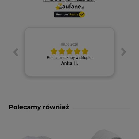
06.08.2026
Towa
. Ceny
Polecam zakupy w sklepie.
Anita H.
Polecamy również