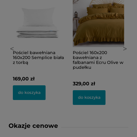
<
>
Pościel bawełniana
Pościel 160x200
P
160x200 Semplice biała
bawełniana z
b
z torbą
falbanami Ecru Olive w
pudełku
2
169,00 zł
329,00 zł
do koszyka
do koszyka
Okazje cenowe