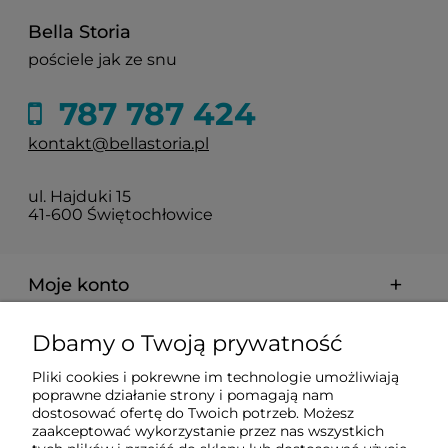
Bella Storia
pościele jak ze snu
787 787 424
kontakt@bellastoria.pl
ul. Hajduki 15
41-600 Świętochłowice
Moje konto
Dbamy o Twoją prywatność
Dostawa i płatności
Pliki cookies i pokrewne im technologie umożliwiają
poprawne działanie strony i pomagają nam
O firmie
dostosować ofertę do Twoich potrzeb. Możesz
zaakceptować wykorzystanie przez nas wszystkich