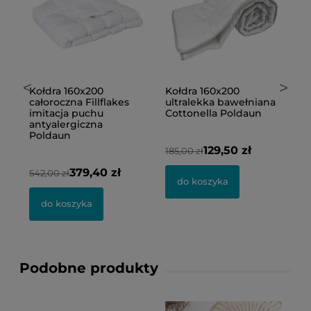
<
>
wa
Kołdra 160x200
Kołdra 160x200
K
całoroczna Fillflakes
ultralekka bawełniana
w
imitacja puchu
Cottonella Poldaun
W
antyalergiczna
Poldaun
129,50 zł
185,00 zł
26
379,40 zł
542,00 zł
do koszyka
do koszyka
Podobne produkty