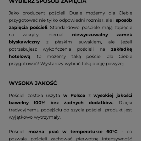
WYBIERZ SPOSÓB ZAPIĘCIA
Jako producent pościeli Duale możemy dla Ciebie
przygotować nie tylko odpowiedni rozmiar, ale i
sposób
zapięcia pościeli
. Standardowo pościele mają zapięcie
na zakryty, niemal
niewyczuwalny zamek
błyskawiczny
z płaskim suwakiem, ale jeżeli
potrzebujesz wykończenia pościeli na
zakładkę
hotelową
, to możemy taką pościel dla Ciebie
przygotować! Wystarczy wybrać taką opcję powyżej.
WYSOKA JAKOŚĆ
Pościel została uszyta
w Polsce
z
wysokiej jakości
bawełny 100% bez żadnych dodatków.
Dzięki
tradycyjnemu podejściu do szycia pościeli, produkt jest
wyjątkowo wytrzymały.
Pościel
można prać w temperaturze 60°C
- co
pozwala pościeli zachować pierwotną intensywność