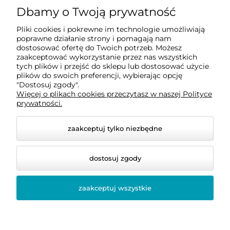
Dbamy o Twoją prywatność
Dostawa i płatności
Pliki cookies i pokrewne im technologie umożliwiają
poprawne działanie strony i pomagają nam
O firmie
dostosować ofertę do Twoich potrzeb. Możesz
zaakceptować wykorzystanie przez nas wszystkich
tych plików i przejść do sklepu lub dostosować użycie
plików do swoich preferencji, wybierając opcję
Obsługiwane metody płatności elektronicznych
"Dostosuj zgody".
Więcej o plikach cookies przeczytasz w naszej Polityce
prywatności.
zaakceptuj tylko niezbędne
dostosuj zgody
zaakceptuj wszystkie
© 2026 bellastoria.pl. Wszelkie prawa zastrzeżone.
Styl graficzny i aplikacje ShopGadget.pl
Sklep
internetowy Shoper Premium