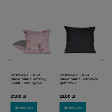
<
>
Poszewka 50x50
Poszewka 50x50
P
e
bawełniana Różowy
bawełniana Semplice
b
Świat Flamingów
grafitowa
Ś
27,00 zł
23,00 zł
2
do koszyka
do koszyka