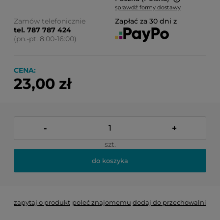
sprawdź formy dostawy
Cena nie zawiera ewentualnych kosztów płatności
Zamów telefonicznie
Zapłać za 30 dni z
tel. 787 787 424
(pn.-pt. 8:00-16:00)
CENA:
23,00 zł
-
+
szt.
do koszyka
zapytaj o produkt
poleć znajomemu
dodaj do przechowalni