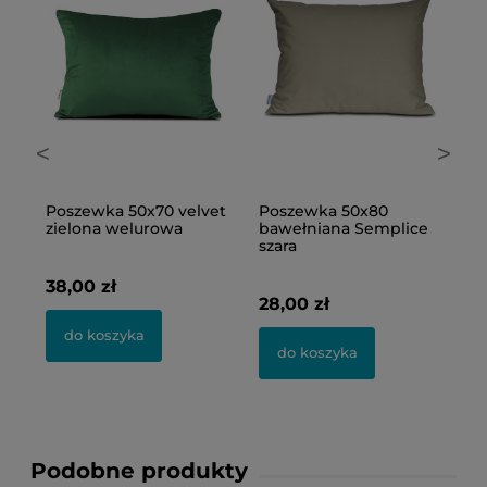
<
>
Poszewka 50x70 velvet
Poszewka 50x80
R
zielona welurowa
bawełniana Semplice
z
x
szara
b
E
38,00 zł
28,00 zł
7
do koszyka
do koszyka
Podobne produkty