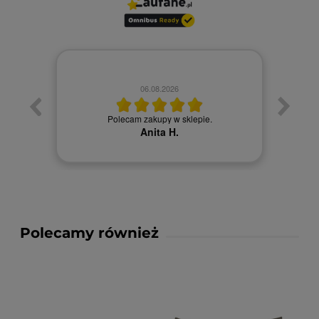
06.08.2026
Towa
. Ceny
Polecam zakupy w sklepie.
Anita H.
Polecamy również