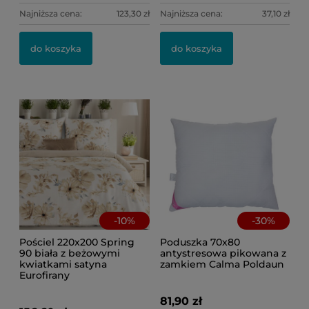
Najniższa cena:
123,30 zł
Najniższa cena:
37,10 zł
do koszyka
do koszyka
-
10
%
-
30
%
Pościel 220x200 Spring
Poduszka 70x80
90 biała z beżowymi
antystresowa pikowana z
kwiatkami satyna
zamkiem Calma Poldaun
Eurofirany
81,90 zł