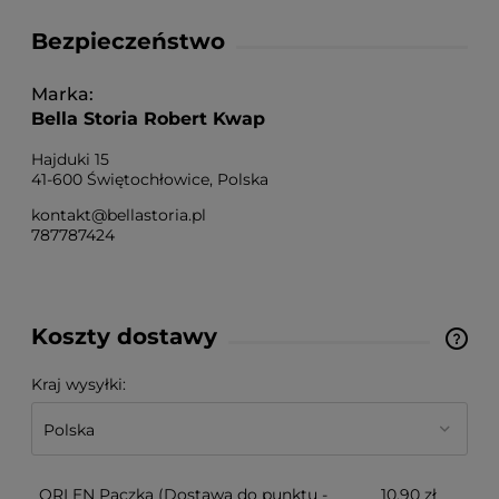
Bezpieczeństwo
Marka
Bella Storia Robert Kwap
Hajduki 15
41-600 Świętochłowice, Polska
kontakt@bellastoria.pl
787787424
Koszty dostawy
Cena nie zawiera ewentualnych kosztów płatności
Kraj wysyłki:
ORLEN Paczka
(Dostawa do punktu -
10,90 zł