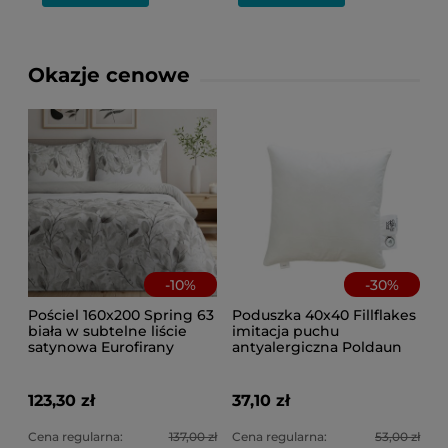
Okazje cenowe
-
10
%
-
30
%
Pościel 160x200 Spring 63
Poduszka 40x40 Fillflakes
biała w subtelne liście
imitacja puchu
satynowa Eurofirany
antyalergiczna Poldaun
123,30 zł
37,10 zł
Cena regularna:
137,00 zł
Cena regularna:
53,00 zł