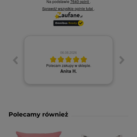
Na podstawie
7640 opinii
.
Sprawdź wszystkie opinie
tutaj
.
06.08.2026
Towa
. Ceny
Polecam zakupy w sklepie.
Anita H.
Polecamy również