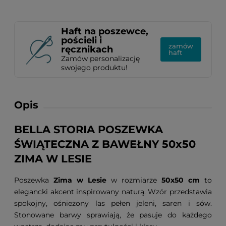
Haft na poszewce,
pościeli i
zamów
ręcznikach
haft
Zamów personalizację
swojego produktu!
Opis
BELLA STORIA POSZEWKA
ŚWIĄTECZNA Z BAWEŁNY 50x50
ZIMA W LESIE
Poszewka
Zima w Lesie
w rozmiarze
50x50 cm
to
elegancki akcent inspirowany naturą. Wzór przedstawia
spokojny, ośnieżony las pełen jeleni, saren i sów.
Stonowane barwy sprawiają, że pasuje do każdego