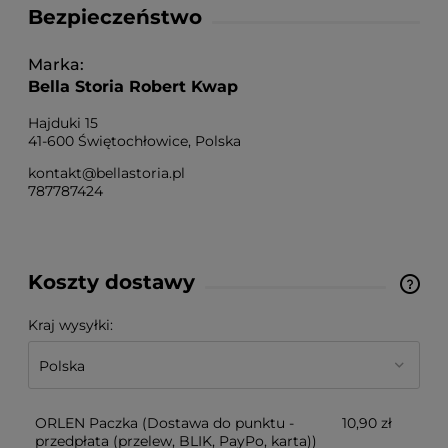
Bezpieczeństwo
Marka
Bella Storia Robert Kwap
Hajduki 15
41-600 Świętochłowice, Polska
kontakt@bellastoria.pl
787787424
Koszty dostawy
Cena nie zawiera ewentualnych kosztów płatności
Kraj wysyłki:
ORLEN Paczka
(Dostawa do punktu -
10,90 zł
przedpłata (przelew, BLIK, PayPo, karta))