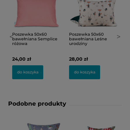
e
Poszewka 50x60
Poszewka 50x60
N
<
>
bawełniana Semplice
bawełniana Leśne
j
różowa
urodziny
M
24,00 zł
28,00 zł
2
do koszyka
do koszyka
Podobne produkty