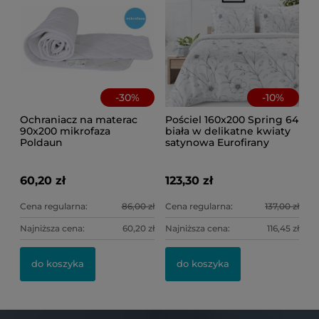
-
30
%
-
10
%
Ochraniacz na materac
Pościel 160x200 Spring 64
90x200 mikrofaza
biała w delikatne kwiaty
Poldaun
satynowa Eurofirany
60,20 zł
123,30 zł
Cena regularna:
86,00 zł
Cena regularna:
137,00 zł
Najniższa cena:
60,20 zł
Najniższa cena:
116,45 zł
do koszyka
do koszyka