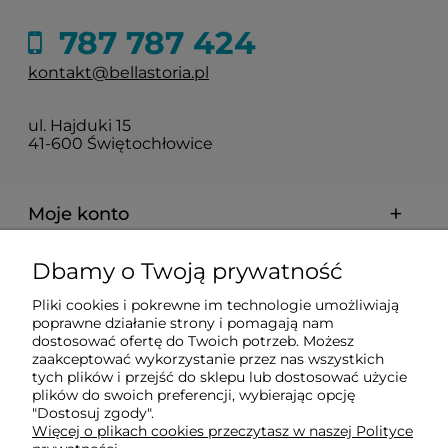
787 787 424
kontakt@bellastoria.pl
ul. Hajduki 15
41-600 Świętochłowice
Moje konto
Dbamy o Twoją prywatność
Dostawa i płatności
Pliki cookies i pokrewne im technologie umożliwiają
poprawne działanie strony i pomagają nam
O firmie
dostosować ofertę do Twoich potrzeb. Możesz
zaakceptować wykorzystanie przez nas wszystkich
tych plików i przejść do sklepu lub dostosować użycie
plików do swoich preferencji, wybierając opcję
Obsługiwane metody płatności elektronicznych
"Dostosuj zgody".
Więcej o plikach cookies przeczytasz w naszej Polityce