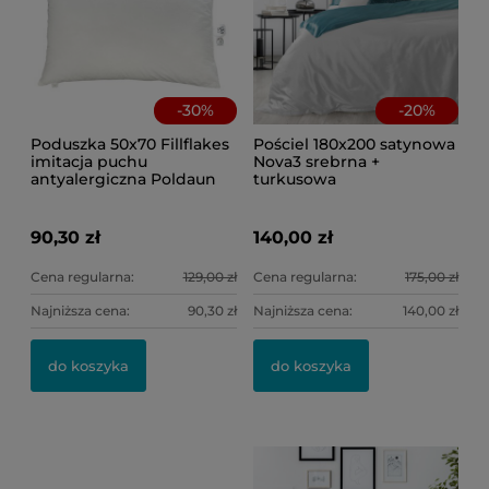
-
30
%
-
20
%
Poduszka 50x70 Fillflakes
Pościel 180x200 satynowa
imitacja puchu
Nova3 srebrna +
antyalergiczna Poldaun
turkusowa
90,30 zł
140,00 zł
Cena regularna:
129,00 zł
Cena regularna:
175,00 zł
Najniższa cena:
90,30 zł
Najniższa cena:
140,00 zł
do koszyka
do koszyka