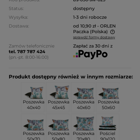
Status:
dostępny
Wysyłka:
1-3 dni robocze
Dostawa:
od 10,90 zł
- ORLEN
Paczka
(Polska)
sprawdź formy dostawy
Cena nie zawiera ewentualnych kosztów płatności
Zamów telefonicznie
Zapłać za 30 dni z
tel. 787 787 424
(pn.-pt. 8:00-16:00)
Produkt dostępny również w innym rozmiarze:
Poszewka
Poszewka
Poszewka
Poszewka
40x40
45x45
40x60
50x60
Poszewka
Poszewka
Poszewka
Pościel
50x70
50x80
70x80
90x120