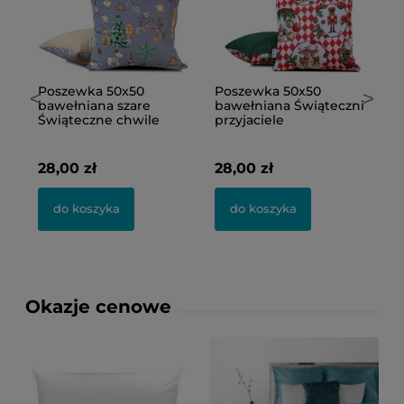
Poszewka 50x50
Poszewka 50x50
P
<
>
bawełniana szare
bawełniana Świąteczni
b
Świąteczne chwile
przyjaciele
Z
28,00 zł
28,00 zł
2
do koszyka
do koszyka
Okazje cenowe