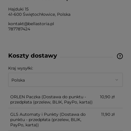
Hajduki 15
41-600 Świętochłowice, Polska
kontakt@bellastoria.pl
787787424
Koszty dostawy
Cena nie zawiera ewentualnych kosztów płatności
Kraj wysyłki:
ORLEN Paczka
(Dostawa do punktu -
10,90 zł
przedpłata (przelew, BLIK, PayPo, karta))
GLS Automaty i Punkty
(Dostawa do
11,90 zł
punktu - przedpłata (przelew, BLIK,
PayPo, karta))