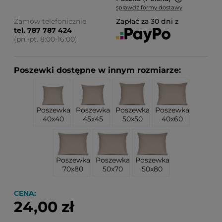
sprawdź formy dostawy
Cena nie zawiera ewentualnych kosztów płatności
Zamów telefonicznie
Zapłać za 30 dni z
tel. 787 787 424
(pn.-pt. 8:00-16:00)
Poszewki dostępne w innym rozmiarze:
Poszewka
Poszewka
Poszewka
Poszewka
40x40
45x45
50x50
40x60
Poszewka
Poszewka
Poszewka
70x80
50x70
50x80
CENA:
24,00 zł