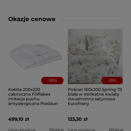
Okazje cenowe
-
30
%
-
10
%
Kołdra 200x220
Pościel 160x200 Spring 73
całoroczna Fillflakes
biała w delikatne kwiaty
imitacja puchu
dwustronna satynowa
antyalergiczna Poldaun
Eurofirany
499,10 zł
123,30 zł
Cena regularna:
713,00 zł
Cena regularna:
137,00 zł