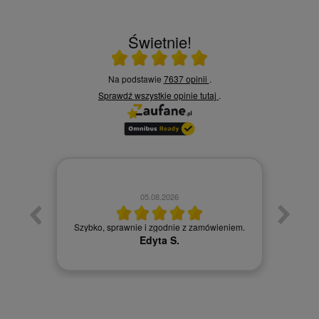
Świetnie!
Ocena średnia 5 na 5
Na podstawie
7637 opinii
.
Sprawdź wszystkie opinie
tutaj
.
05.08.2026
zybka
Szybko, sprawnie i zgodnie z zamówieniem.
Zam
Edyta S.