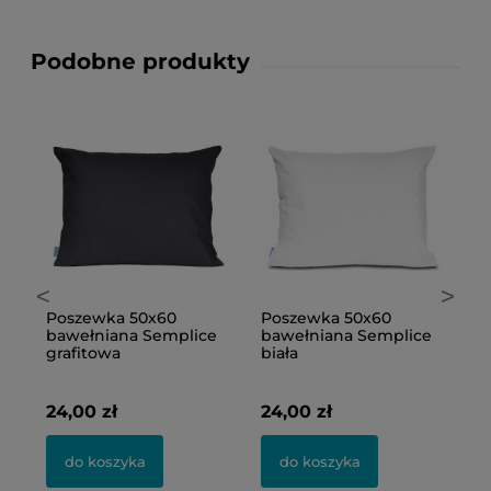
Podobne produkty
<
>
Poszewka 50x60
Poszewka 50x60
P
e
bawełniana Semplice
bawełniana Semplice
b
grafitowa
biała
2
24,00 zł
24,00 zł
do koszyka
do koszyka