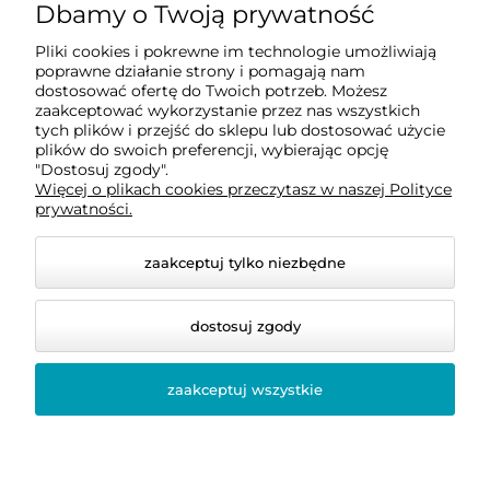
Dbamy o Twoją prywatność
Dostawa i płatności
Pliki cookies i pokrewne im technologie umożliwiają
poprawne działanie strony i pomagają nam
O firmie
dostosować ofertę do Twoich potrzeb. Możesz
zaakceptować wykorzystanie przez nas wszystkich
tych plików i przejść do sklepu lub dostosować użycie
plików do swoich preferencji, wybierając opcję
Obsługiwane metody płatności elektronicznych
"Dostosuj zgody".
Więcej o plikach cookies przeczytasz w naszej Polityce
prywatności.
zaakceptuj tylko niezbędne
dostosuj zgody
zaakceptuj wszystkie
© 2026 bellastoria.pl. Wszelkie prawa zastrzeżone.
Styl graficzny i aplikacje ShopGadget.pl
Sklep
internetowy Shoper Premium