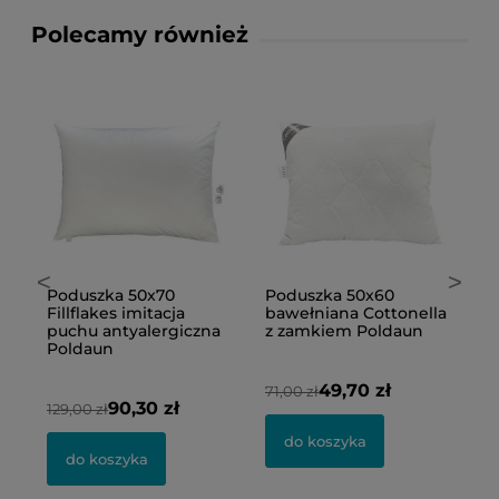
Polecamy również
<
>
Poduszka 50x70
Poduszka 50x60
P
Fillflakes imitacja
bawełniana Cottonella
b
puchu antyalergiczna
z zamkiem Poldaun
p
Poldaun
C
49,70 zł
71,00 zł
90,30 zł
7
129,00 zł
do koszyka
do koszyka