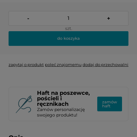
-
+
szt.
do koszyka
zapytaj o produkt
poleć znajomemu
dodaj do przechowalni
Haft na poszewce,
pościeli i
zamów
ręcznikach
haft
Zamów personalizację
swojego produktu!