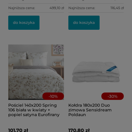
Najniższa cena:
499,10 zł
Najniższa cena:
116,45 zł
do koszyka
do koszyka
-
10
%
-
30
%
Pościel 140x200 Spring
Kołdra 180x200 Duo
106 biała w kwiaty +
zimowa Sensidream
popiel satyna Eurofirany
Poldaun
101,70 zł
170,80 zł